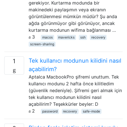
gerekiyor. Kurtarma modunda bir
makinedeki paylaşımın veya ekranın
görüntülenmesi mümkün müdür? Şu anda
ağda görünmüyor gibi görünüyor, ancak
kurtarma modunun wifima bağlanması …
3
macos
mavericks
ssh
recovery
screen-sharing
Tek kullanıcı modunun kilidini nasıl
1
açabilirim?
Aptalca MacbookPro şifremi unuttum. Tek
kullanıcı modunu 2 hafta önce kilitledim
(güvenlik nedeniyle). Şifremi geri almak için
tek kullanıcı modunun kilidini nasıl
açabilirim? Teşekkürler beyler: D
2
password
recovery
safe-mode