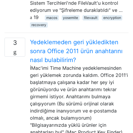
Sistem Tercihleri'nde FileVault'u kontrol
ediyorum ve "Şifreleme duraklatıldı" ve …
19
macos
yosemite
filevault
encryption
recovery
Yedeklemeden geri yükledikten
3
sonra Office 2011 ürün anahtarını
nasıl bulabilirim?
İMac'imi Time Machine yedeklemesinden
geri yüklemek zorunda kaldım. Office 2011'i
başlatmaya çalışana kadar her şey iyi
görünüyordu ve ürün anahtarımı tekrar
girmemi istiyor. Anahtarımı bulmaya
çalışıyorum (Bu sürümü orijinal olarak
indirdiğime inanıyorum ve e-postamda
olmalı, ancak bulamıyorum)
"Bilgisayarınızda yüklü ürünler için
anahtarları bul" (Mac Product Key Finder)