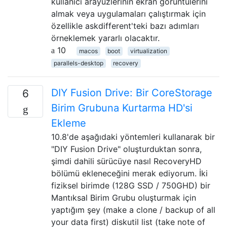
kullanıcı arayüzlerinin ekran görüntülerini
almak veya uygulamaları çalıştırmak için
özellikle askdifferent'teki bazı adımları
örneklemek yararlı olacaktır.
10
macos
boot
virtualization
parallels-desktop
recovery
DIY Fusion Drive: Bir CoreStorage
6
Birim Grubuna Kurtarma HD'si
Ekleme
10.8'de aşağıdaki yöntemleri kullanarak bir
"DIY Fusion Drive" oluşturduktan sonra,
şimdi dahili sürücüye nasıl RecoveryHD
bölümü ekleneceğini merak ediyorum. İki
fiziksel birimde (128G SSD / 750GHD) bir
Mantıksal Birim Grubu oluşturmak için
yaptığım şey (make a clone / backup of all
your data first) diskutil list (take note of