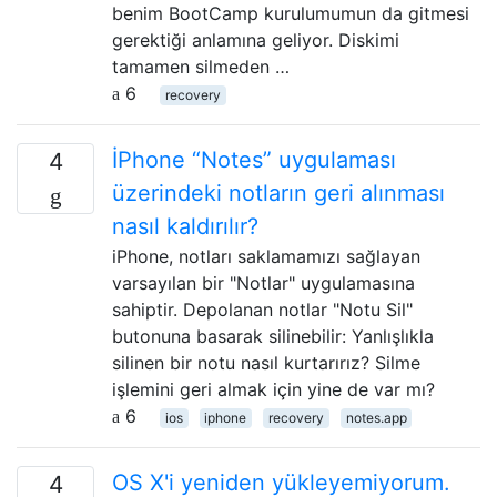
benim BootCamp kurulumumun da gitmesi
gerektiği anlamına geliyor. Diskimi
tamamen silmeden …
6
recovery
İPhone “Notes” uygulaması
4
üzerindeki notların geri alınması
nasıl kaldırılır?
iPhone, notları saklamamızı sağlayan
varsayılan bir "Notlar" uygulamasına
sahiptir. Depolanan notlar "Notu Sil"
butonuna basarak silinebilir: Yanlışlıkla
silinen bir notu nasıl kurtarırız? Silme
işlemini geri almak için yine de var mı?
6
ios
iphone
recovery
notes.app
OS X'i yeniden yükleyemiyorum.
4