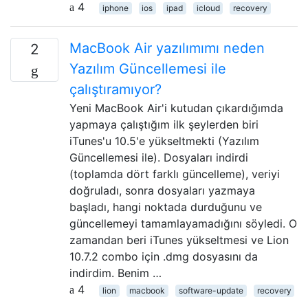
4
iphone
ios
ipad
icloud
recovery
MacBook Air yazılımımı neden
2
Yazılım Güncellemesi ile
çalıştıramıyor?
Yeni MacBook Air'i kutudan çıkardığımda
yapmaya çalıştığım ilk şeylerden biri
iTunes'u 10.5'e yükseltmekti (Yazılım
Güncellemesi ile). Dosyaları indirdi
(toplamda dört farklı güncelleme), veriyi
doğruladı, sonra dosyaları yazmaya
başladı, hangi noktada durduğunu ve
güncellemeyi tamamlayamadığını söyledi. O
zamandan beri iTunes yükseltmesi ve Lion
10.7.2 combo için .dmg dosyasını da
indirdim. Benim …
4
lion
macbook
software-update
recovery