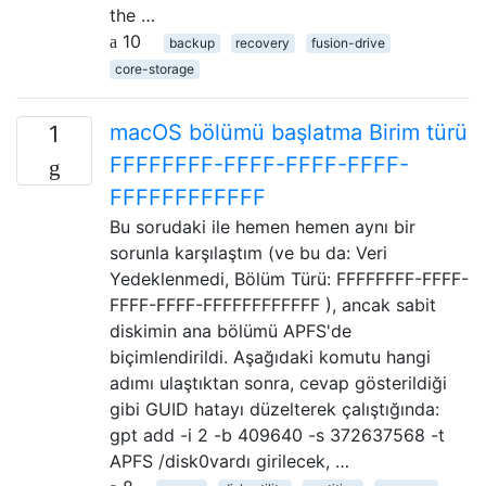
the …
10
backup
recovery
fusion-drive
core-storage
macOS bölümü başlatma Birim türü
1
FFFFFFFF-FFFF-FFFF-FFFF-
FFFFFFFFFFFF
Bu sorudaki ile hemen hemen aynı bir
sorunla karşılaştım (ve bu da: Veri
Yedeklenmedi, Bölüm Türü: FFFFFFFF-FFFF-
FFFF-FFFF-FFFFFFFFFFFF ), ancak sabit
diskimin ana bölümü APFS'de
biçimlendirildi. Aşağıdaki komutu hangi
adımı ulaştıktan sonra, cevap gösterildiği
gibi GUID hatayı düzelterek çalıştığında:
gpt add -i 2 -b 409640 -s 372637568 -t
APFS /disk0vardı girilecek, …