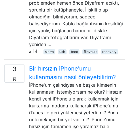
problemden hemen önce Diyafram açıktı,
sorunlu bir kütüphaneyle. İlişkili olup
olmadığını bilmiyorum, sadece
bahsediyorum. Kablo bağlantısının kesildiği
için yanlış bağlanan harici bir diskte
Diyafram fotoğraflarım var. Diyaframı
yeniden …
14
sierra
usb
boot
filevault
recovery
Bir hırsızın iPhone'umu
3
kullanmasını nasıl önleyebilirim?
İPhone'um çalındıysa ve başka kimsenin
kullanmasını istemiyorsam ne olur? Hırsızın
kendi yeni iPhone'u olarak kullanmak için
kurtarma modunu kullanarak iPhone'umu
iTunes ile geri yüklemesi yeterli mi? Bunu
önlemek için bir yol var mı? İPhone'umu
hırsız için tamamen işe yaramaz hale