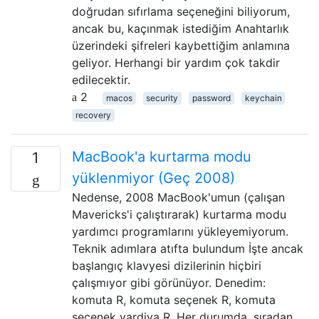
doğrudan sıfırlama seçeneğini biliyorum,
ancak bu, kaçınmak istediğim Anahtarlık
üzerindeki şifreleri kaybettiğim anlamına
geliyor. Herhangi bir yardım çok takdir
edilecektir.
2
macos
security
password
keychain
recovery
MacBook'a kurtarma modu
1
yüklenmiyor (Geç 2008)
Nedense, 2008 MacBook'umun (çalışan
Mavericks'i çalıştırarak) kurtarma modu
yardımcı programlarını yükleyemiyorum.
Teknik adımlara atıfta bulundum İşte ancak
başlangıç ​​klavyesi dizilerinin hiçbiri
çalışmıyor gibi görünüyor. Denedim:
komuta R, komuta seçenek R, komuta
seçenek vardiya R, Her durumda, sıradan