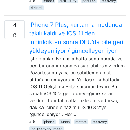
8
macos
disk-utility
partition
recovery
diskutil
iPhone 7 Plus, kurtarma modunda
4
takılı kaldı ve iOS 11'den
indirildikten sonra DFU'da bile geri
yükleyemiyor / güncelleyemiyor
İşte olanlar. Ben hala hafta sonu burada ve
ben bir onarım randevusu alabilirsiniz erken
Pazartesi bu yana bu sabitleme umut
olduğunu umuyorum. Yaklaşık iki haftadır
iOS 11 Geliştirici Beta sürümündeyim. Bu
sabah iOS 10'a geri döneceğime karar
verdim. Tüm talimatları izledim ve birkaç
dakika içinde cihazım iOS 10.3.2'ye
"güncelleniyor". Her …
8
iphone
itunes
restore
recovery
ios-recovery-mode