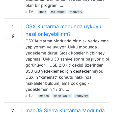
olan bir programı …
19
imac
ms-office
recovery
OSX Kurtarma modunda uykuyu
1
nasıl önleyebilirim?
OSX Kurtarma Modunda bir disk yedekleme
yapıyorum ve uyuyor. Uyku modunda
yedekleme durur. Sıcak köşeler hiçbir şey
yapmaz. Uyku 30 saniye sonra başlıyor gibi
görünüyor - USB 2.0 (iç çekiş) üzerinden
850 GB yedeklemek için desteklenmiyor.
OSX'in "kafeinat" komutu hakkında
makaleler buldum, ama çok geç -
yedeklemenin 1 / 3'ü …
15
macos
sleep-wake
recovery
macOS Sierra Kurtarma Modunda
7