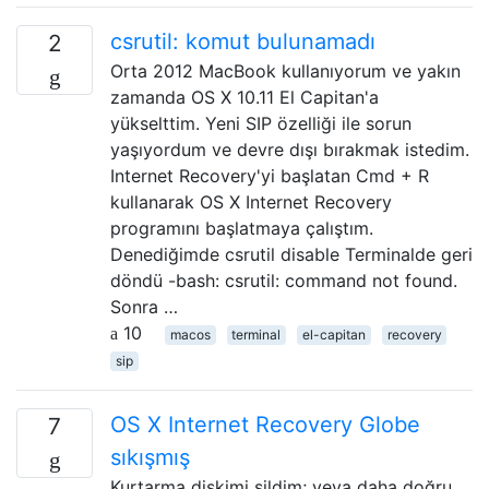
csrutil: komut bulunamadı
2
Orta 2012 MacBook kullanıyorum ve yakın
zamanda OS X 10.11 El Capitan'a
yükselttim. Yeni SIP özelliği ile sorun
yaşıyordum ve devre dışı bırakmak istedim.
Internet Recovery'yi başlatan Cmd + R
kullanarak OS X Internet Recovery
programını başlatmaya çalıştım.
Denediğimde csrutil disable Terminalde geri
döndü -bash: csrutil: command not found.
Sonra …
10
macos
terminal
el-capitan
recovery
sip
OS X Internet Recovery Globe
7
sıkışmış
Kurtarma diskimi sildim; veya daha doğru