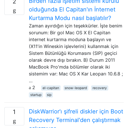
Birden fazla işletim sistemi kurulu
2
olduğunda El Capitan'ın İnternet
Kurtarma Modu nasıl başlatılır?
Zaman ayırdığın için teşekkürler. İşte benim
sorunum: Bir gol Mac OS X El Capitan
internet kurtarma moduna başlayın ve
(X11'in Wineskin işlevlerini) kullanmak için
Sistem Bütünlüğü Korumasını (SIP) geçici
olarak devre dışı bırakın. B) Durum 2011
MacBook Pro'mda bölümler olarak iki
sistemim var: Mac OS X Kar Leoparı 10.6.8 ;
…
2
el-capitan
snow-leopard
recovery
startup
sip
DiskWarrior'ı şifreli diskler için Boot
1
Recovery Terminal'den çalıştırmak