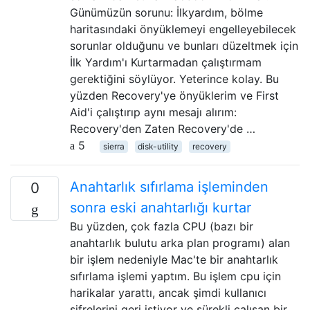
Günümüzün sorunu: İlkyardım, bölme
haritasındaki önyüklemeyi engelleyebilecek
sorunlar olduğunu ve bunları düzeltmek için
İlk Yardım'ı Kurtarmadan çalıştırmam
gerektiğini söylüyor. Yeterince kolay. Bu
yüzden Recovery'ye önyüklerim ve First
Aid'i çalıştırıp aynı mesajı alırım:
Recovery'den Zaten Recovery'de …
5
sierra
disk-utility
recovery
Anahtarlık sıfırlama işleminden
0
sonra eski anahtarlığı kurtar
Bu yüzden, çok fazla CPU (bazı bir
anahtarlık bulutu arka plan programı) alan
bir işlem nedeniyle Mac'te bir anahtarlık
sıfırlama işlemi yaptım. Bu işlem cpu için
harikalar yarattı, ancak şimdi kullanıcı
şifrelerini geri istiyor ve sürekli çalışan bir