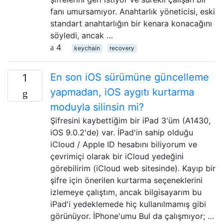
fanı umursamıyor. Anahtarlık yöneticisi, eski
standart anahtarlığın bir kenara konacağını
söyledi, ancak …
4
keychain
recovery
En son iOS sürümüne güncelleme
1
yapmadan, iOS aygıtı kurtarma
moduyla silinsin mi?
Şifresini kaybettiğim bir iPad 3'üm (A1430,
iOS 9.0.2'de) var. İPad'in sahip olduğu
iCloud / Apple ID hesabını biliyorum ve
çevrimiçi olarak bir iCloud yedeğini
görebilirim (iCloud web sitesinde). Kayıp bir
şifre için önerilen kurtarma seçeneklerini
izlemeye çalıştım, ancak bilgisayarım bu
iPad'i yedeklemede hiç kullanılmamış gibi
görünüyor. İPhone'umu Bul da çalışmıyor; …