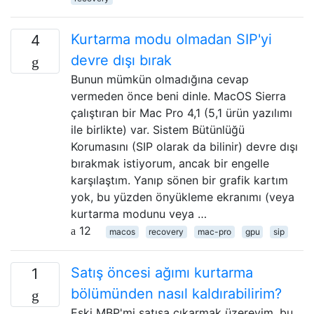
Kurtarma modu olmadan SIP'yi
4
devre dışı bırak
Bunun mümkün olmadığına cevap
vermeden önce beni dinle. MacOS Sierra
çalıştıran bir Mac Pro 4,1 (5,1 ürün yazılımı
ile birlikte) var. Sistem Bütünlüğü
Korumasını (SIP olarak da bilinir) devre dışı
bırakmak istiyorum, ancak bir engelle
karşılaştım. Yanıp sönen bir grafik kartım
yok, bu yüzden önyükleme ekranımı (veya
kurtarma modunu veya …
12
macos
recovery
mac-pro
gpu
sip
Satış öncesi ağımı kurtarma
1
bölümünden nasıl kaldırabilirim?
Eski MBP'mi satışa çıkarmak üzereyim, bu