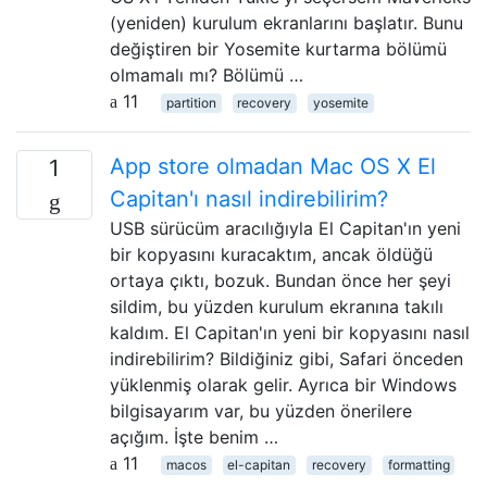
(yeniden) kurulum ekranlarını başlatır. Bunu
değiştiren bir Yosemite kurtarma bölümü
olmamalı mı? Bölümü …
11
partition
recovery
yosemite
App store olmadan Mac OS X El
1
Capitan'ı nasıl indirebilirim?
USB sürücüm aracılığıyla El Capitan'ın yeni
bir kopyasını kuracaktım, ancak öldüğü
ortaya çıktı, bozuk. Bundan önce her şeyi
sildim, bu yüzden kurulum ekranına takılı
kaldım. El Capitan'ın yeni bir kopyasını nasıl
indirebilirim? Bildiğiniz gibi, Safari önceden
yüklenmiş olarak gelir. Ayrıca bir Windows
bilgisayarım var, bu yüzden önerilere
açığım. İşte benim …
11
macos
el-capitan
recovery
formatting