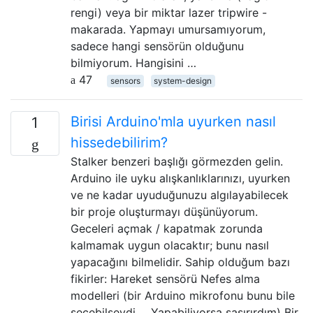
rengi) veya bir miktar lazer tripwire -
makarada. Yapmayı umursamıyorum,
sadece hangi sensörün olduğunu
bilmiyorum. Hangisini …
47
sensors
system-design
Birisi Arduino'mla uyurken nasıl
1
hissedebilirim?
Stalker benzeri başlığı görmezden gelin.
Arduino ile uyku alışkanlıklarınızı, uyurken
ve ne kadar uyuduğunuzu algılayabilecek
bir proje oluşturmayı düşünüyorum.
Geceleri açmak / kapatmak zorunda
kalmamak uygun olacaktır; bunu nasıl
yapacağını bilmelidir. Sahip olduğum bazı
fikirler: Hareket sensörü Nefes alma
modelleri (bir Arduino mikrofonu bunu bile
seçebilseydi ... Yapabiliyorsa şaşırırdım) Bir