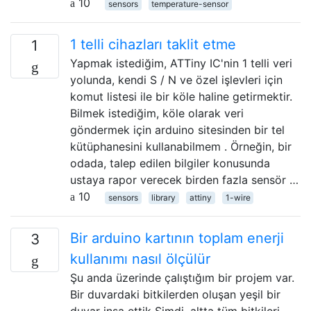
10
sensors
temperature-sensor
1 telli cihazları taklit etme
1
Yapmak istediğim, ATTiny IC'nin 1 telli veri
yolunda, kendi S / N ve özel işlevleri için
komut listesi ile bir köle haline getirmektir.
Bilmek istediğim, köle olarak veri
göndermek için arduino sitesinden bir tel
kütüphanesini kullanabilmem . Örneğin, bir
odada, talep edilen bilgiler konusunda
ustaya rapor verecek birden fazla sensör …
10
sensors
library
attiny
1-wire
Bir arduino kartının toplam enerji
3
kullanımı nasıl ölçülür
Şu anda üzerinde çalıştığım bir projem var.
Bir duvardaki bitkilerden oluşan yeşil bir
duvar inşa ettik Şimdi, altta tüm bitkileri