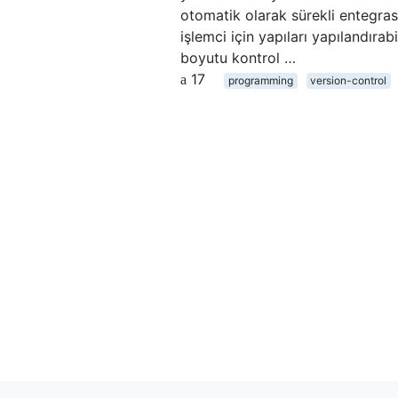
otomatik olarak sürekli entegrasy
işlemci için yapıları yapılandırabi
boyutu kontrol …
17
programming
version-control