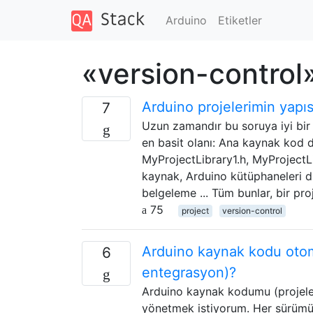
Arduino
Etiketler
«version-control»
Arduino projelerimin yapıs
7
Uzun zamandır bu soruya iyi bir 
en basit olanı: Ana kaynak kod 
MyProjectLibrary1.h, MyProjectLi
kaynak, Arduino kütüphaneleri d
belgeleme ... Tüm bunlar, bir pro
75
project
version-control
Arduino kaynak kodu otomat
6
entegrasyon)?
Arduino kaynak kodumu (projeler 
yönetmek istiyorum. Her sürümün