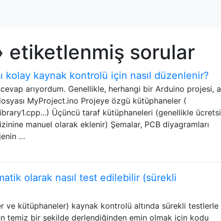
 etiketlenmiş sorular
ı kolay kaynak kontrolü için nasıl düzenlenir?
cevap arıyordum. Genellikle, herhangi bir Arduino projesi, 
dosyası MyProject.ino Projeye özgü kütüphaneler (
brary1.cpp...) Üçüncü taraf kütüphaneleri (genellikle ücrets
izinine manuel olarak eklenir) Şemalar, PCB diyagramları
jenin …
ik olarak nasıl test edilebilir (sürekli
ve kütüphaneler) kaynak kontrolü altında sürekli testlerle
 temiz bir şekilde derlendiğinden emin olmak için kodu