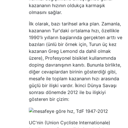
kazananın hızının oldukça karmaşık
    watts = speed_m_s*F

    return watts

olmasını sağlar.
    #print "To travel at %sm/s in %s*C requ
İlk olarak, bazı tarihsel arka plan. Zamanla,
kazananın Tur'daki ortalama hızı, özellikle
def get_stages(f):

1990'lı yılların başlarında gerçekten arttı ve
    import csv

bazıları (ünlü bir örnek için, Turun üç kez
    reader = csv.reader(f)

kazanan Greg Lemond da dahil olmak
    headings = next(reader)

üzere), Profesyonel bisiklet kullanımında
    for row in reader:

doping davranışının kanıtı. Bununla birlikte,
        info = dict(zip(headings, row))

diğer cevaplardan birinin gösterdiği gibi,
        yield info

mesafe ile toplam kazananın hızı arasında
güçlü bir ilişki vardır. İkinci Dünya Savaşı
if __name__ == '__main__':

sonrası dönemde 2012 ile bu ilişkiyi
    years, watts = [], []

gösteren bir çizim:
    import sys

    # tdf_winners.csv downloaded from

    # http://www.guardian.co.uk/news/databl
    for stage in get_stages(open("tdf_winne
UC'nin (Union Cycliste Internationale)
        speed_km_h = float(stage['Average k