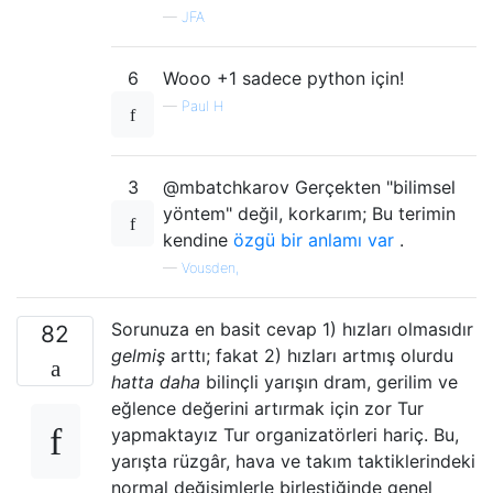
—
JFA
    return values[temp]

6
Wooo +1 sadece python için!
"""

—
Paul H
F = CdA p [v^2/2]

where:

F = Aerodynamic drag force in Newtons.

3
@mbatchkarov Gerçekten "bilimsel
p = Air density in kg/m3 (typically 1.225kg
yöntem" değil, korkarım; Bu terimin
v = Velocity (metres/second). Let's say 10.
"""

kendine
özgü bir anlamı var
.
—
Vousden,
def required_wattage(speed_m_s):

Sorunuza en basit cevap 1) hızları olmasıdır
    """What wattage will the mathematically
82
    output to travel at a specific speed?

gelmiş
arttı; fakat 2) hızları artmış olurdu
    """

hatta daha
bilinçli yarışın dram, gerilim ve
eğlence değerini artırmak için zor Tur
    position = "drops"

yapmaktayız Tur organizatörleri hariç. Bu,
yarışta rüzgâr, hava ve takım taktiklerindeki
    temp = 20 # celcius

normal değişimlerle birleştiğinde genel
    F = Cd(position) * A(position) * airden