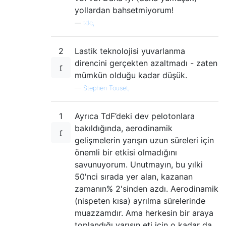
yollardan bahsetmiyorum!
—
tdc,
2
Lastik teknolojisi yuvarlanma
direncini gerçekten azaltmadı - zaten
mümkün olduğu kadar düşük.
—
Stephen Touset,
1
Ayrıca TdF’deki dev pelotonlara
bakıldığında, aerodinamik
gelişmelerin yarışın uzun süreleri için
önemli bir etkisi olmadığını
savunuyorum. Unutmayın, bu yılki
50'nci sırada yer alan, kazanan
zamanın% 2'sinden azdı. Aerodinamik
(nispeten kısa) ayrılma sürelerinde
muazzamdır. Ama herkesin bir araya
toplandığı yarışın eti için o kadar da