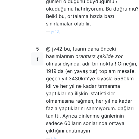
günleri olduğunu duyduğumu /
okuduğumu hatırlıyorum. Bu doğru mu?
Belki bu, ortalama hızda bazı
sınırlamalar olabilir.
—
jv42,
5
@ jv42 bu, fuarın daha önceki
basımlarının
orantısız şekilde zor
olması dışında, adil bir nokta ! Örneğin,
1919'da (en yavaş tur) toplam mesafe,
geçen yıl 3430km'ye kıyasla 5560km
idi ve her yıl ne kadar tırmanma
yaptıklarına ilişkin istatistikler
olmamasına rağmen, her yıl ne kadar
fazla yaptıklarını sanmıyorum. dağları
tanıttı. Ayrıca dinlenme günlerinin
sadece 60'ların sonlarında ortaya
çıktığını unutmayın
—
tdc