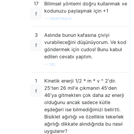
17
Bilimsel yöntemi doğru kullanmak ve
    return values[desc]

kodunuzu paylaşmak için +1
—
mbatchkarov
def airdensity(temp):

3
Aslında bunun kafasına çiviyi
    """Air density in kg/m3

    Values are at sea-level (I think..?)

vurabileceğini düşünüyorum. Ve kod
göndermek için cudos! Bunu kabul
    Values from changing temperature on:

edilen cevabı yaptım.
    http://www.wolframalpha.com/input/?i=%2
—
tdc,
    Could calculate this:

    http://en.wikipedia.org/wiki/Density_of
1
Kinetik enerji 1/2 * m * v ^ 2'dir.
    """

25'ten 26 mil'e çıkmanın 45'den
    values = {

46'ya gitmekten çok daha az enerji
        0: 1.293,

olduğunu ancak sadece kütle
        10: 1.247,

eşdeğeri ise bilmediğimizi belirtti.
        20: 1.204,

Bisiklet ağırlığı ve özellikle tekerlek
        30: 1.164,

        40: 1.127,

ağırlığı dikkate alındığında bu nasıl
        }

uygulanır?