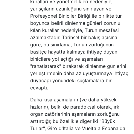
kuralları ve yönetmelikleri nedeniyle,
        dist_km = int(stage['Course distanc
yarışçıların uzunluğunu sınırlayan ve
Profesyonel Biniciler Birliği ile birlikte tur
        dist_m = dist_km * 1000

        speed_m_s = (speed_km_h * 1000)/(60
boyunca belirli dinlenme günleri zorunlu
kılan kurallar nedeniyle, Turun mesafesi
        watts_req = required_wattage(speed_
azalmaktadır. Tarihsel bir bakış açısına
        years.append(stage['Year'])

göre, bu sınırlama, Tur'un zorluğunun
        watts.append(watts_req)

basitçe hayatta kalmaya ihtiyaç duyan
        #print "%s,%.0f" % (stage['Year'], 
binicilere yol açtığı ve aşamaları
    print "year = c(%s)" % (", ".join(str(x
"rahatlatarak" bırakarak dinlenme günlerini
    print "watts = c(%s)" % (", ".join(str(
yerleştirmenin daha az uyuşturmaya ihtiyaç
duyacağı yönündeki suçlamalara bir
cevaptı.
Daha kısa aşamaların (ve daha yüksek
hızların), belki de paradoksal olarak, ırk
organizatörlerinin aşamaların zorluğunu
arttırdığı; bu özellikle diğer iki "Büyük
Turlar", Giro d'Italia ve Vuelta a Espana'da