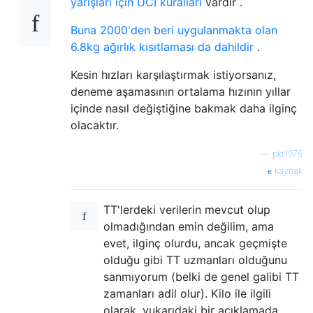
yarışları için UCI kuralları
vardır .
Buna 2000'den beri uygulanmakta olan
6.8kg ağırlık kısıtlaması da dahildir
.
Kesin hızları karşılaştırmak istiyorsanız,
deneme aşamasının ortalama hızının yıllar
içinde nasıl değiştiğine bakmak daha ilginç
olacaktır.
—
pkt1975
kaynak
TT'lerdeki verilerin mevcut olup
olmadığından emin değilim, ama
evet, ilginç olurdu, ancak geçmişte
olduğu gibi TT uzmanları olduğunu
sanmıyorum (belki de genel galibi TT
zamanları adil olur). Kilo ile ilgili
olarak, yukarıdaki bir açıklamada