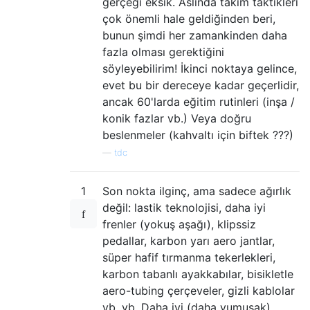
gerçeği eksik. Aslında takım taktikleri
çok önemli hale geldiğinden beri,
bunun şimdi her zamankinden daha
fazla olması gerektiğini
söyleyebilirim! İkinci noktaya gelince,
evet bu bir dereceye kadar geçerlidir,
ancak 60'larda eğitim rutinleri (inşa /
konik fazlar vb.) Veya doğru
beslenmeler (kahvaltı için biftek ???)
—
tdc
1
Son nokta ilginç, ama sadece ağırlık
değil: lastik teknolojisi, daha iyi
frenler (yokuş aşağı), klipssiz
pedallar, karbon yarı aero jantlar,
süper hafif tırmanma tekerlekleri,
karbon tabanlı ayakkabılar, bisikletle
aero-tubing çerçeveler, gizli kablolar
vb. vb. Daha iyi (daha yumuşak)