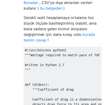
Buradan
, CSV'ye dışa aktarılan verileri
kullanır (
bu belgeden
)
Gerekli watt hesaplamaya ortalama hızı
büyük ölçüde basitleştirilmiş olabilir, ama
bana sadece gelen komut dosyasını
değiştirmek için daha kolay oldu
burada
benim cevap
!
#!/usr/bin/env python2

"""Wattage required to match pace of TdF ov
Written in Python 2.7

"""

def Cd(desc):

    """Coefficient of drag

    Coefficient of drag is a dimensionless 
    objects drag force to its area and spee