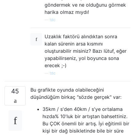
göndermek ve ne olduğunu görmek
harika olmaz mıydı!
—
tdc
Uzaklık faktörü alındıktan sonra
kalan sürenin arsa kısmını
oluşturabilir misiniz? Bazı lütuf, eğer
yapabilirseniz, yol boyunca sona
erecek ;-)
—
tdc
Bu grafikte oyunda olabileceğini
45
düşündüğüm birkaç "sözde gerçek" var:
35km / s'den 40km / s'ye ortalama
hızda% 10'luk bir artıştan bahsettiniz.
Bu ÇOK önemli bir artış. İyi eğitimli bir
kişi bir dağ bisikletinde bile bir süre