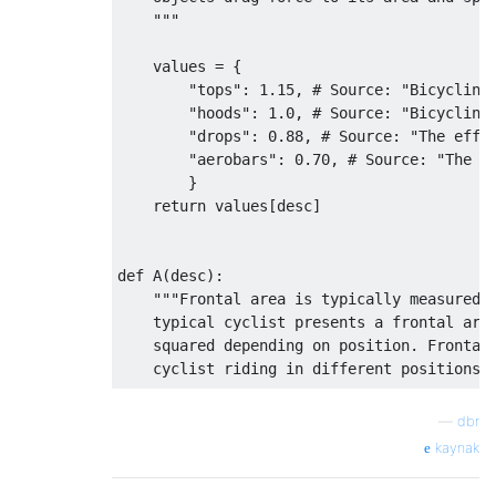
    """

    values = {

        "tops": 1.15, # Source: "Bicycling 
        "hoods": 1.0, # Source: "Bicycling 
        "drops": 0.88, # Source: "The effec
        "aerobars": 0.70, # Source: "The ef
        }

    return values[desc]

def A(desc):

    """Frontal area is typically measured i
    typical cyclist presents a frontal area
    squared depending on position. Frontal 
    cyclist riding in different positions a
    http://www.cyclingpowermodels.com/Cycli
—
dbr
    """

kaynak
    values = {'tops': 0.632, 'hoods': 0.40,