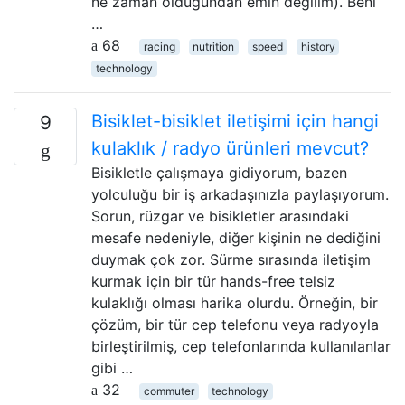
ne zaman olduğundan emin değilim). Beni
…
68
racing
nutrition
speed
history
technology
Bisiklet-bisiklet iletişimi için hangi
9
kulaklık / radyo ürünleri mevcut?
Bisikletle çalışmaya gidiyorum, bazen
yolculuğu bir iş arkadaşınızla paylaşıyorum.
Sorun, rüzgar ve bisikletler arasındaki
mesafe nedeniyle, diğer kişinin ne dediğini
duymak çok zor. Sürme sırasında iletişim
kurmak için bir tür hands-free telsiz
kulaklığı olması harika olurdu. Örneğin, bir
çözüm, bir tür cep telefonu veya radyoyla
birleştirilmiş, cep telefonlarında kullanılanlar
gibi …
32
commuter
technology