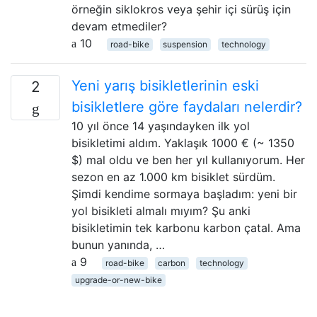
örneğin siklokros veya şehir içi sürüş için
devam etmediler?
10
road-bike
suspension
technology
Yeni yarış bisikletlerinin eski
2
bisikletlere göre faydaları nelerdir?
10 yıl önce 14 yaşındayken ilk yol
bisikletimi aldım. Yaklaşık 1000 € (~ 1350
$) mal oldu ve ben her yıl kullanıyorum. Her
sezon en az 1.000 km bisiklet sürdüm.
Şimdi kendime sormaya başladım: yeni bir
yol bisikleti almalı mıyım? Şu anki
bisikletimin tek karbonu karbon çatal. Ama
bunun yanında, …
9
road-bike
carbon
technology
upgrade-or-new-bike