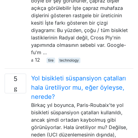
böyle bir şey görünürler, çapraz dişler
açıkça görülebilir İşte çapraz muhafaza
dişlerini gösteren rastgele bir üreticinin
kesiti İşte farkı gösteren bir çizgi
diyagramı: Bu yüzden, çoğu / tüm bisiklet
lastiklerinin Radyal değil, Cross Ply'nin
yapımında olmasının sebebi var. Google-
fu'm …
12
tire
technology
Yol bisikleti süspansiyon çatalları
5
hala üretiliyor mu, eğer öyleyse,
nerede?
Birkaç yıl boyunca, Paris-Roubaix'te yol
bisikleti süspansiyon çatalları kullanıldı,
ancak şimdi ortadan kaybolmuş gibi
görünüyorlar. Hala üretiliyor mu? Değilse,
neden (UCI düzenlemesinin dışında),