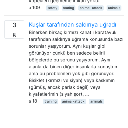
köpekleri geçmeme imkân yoktu. …
109
safety
touring
animal-attack
animals
Kuşlar tarafından saldırıya uğradı
3
Binerken birkaç kırmızı kanatlı karatavuk
tarafından saldırıya uğrama konusunda bazı
sorunlar yaşıyorum. Aynı kuşlar gibi
görünüyor çünkü ben sadece belirli
bölgelerde bu sorunu yaşıyorum. Aynı
alanlarda binen diğer insanlarla konuştum
ama bu problemleri yok gibi görünüyor.
Bisiklet (kırmızı ve siyah) veya kaskımın
(gümüş, ancak parlak değil) veya
kıyafetlerimin (siyah şort, …
18
training
animal-attack
animals