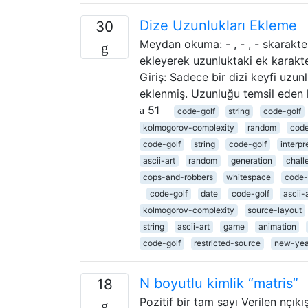
Dize Uzunlukları Ekleme
30
Meydan okuma: - , - , - skarakter
ekleyerek uzunluktaki ek karakt
Giriş: Sadece bir dizi keyfi uzun
eklenmiş. Uzunluğu temsil eden 
51
code-golf
string
code-golf
kolmogorov-complexity
random
code
code-golf
string
code-golf
interpr
ascii-art
random
generation
chall
cops-and-robbers
whitespace
code-
code-golf
date
code-golf
ascii-
kolmogorov-complexity
source-layout
string
ascii-art
game
animation
code-golf
restricted-source
new-yea
N boyutlu kimlik “matris”
18
Pozitif bir tam sayı Verilen nçıkı