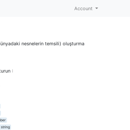
Account
dünyadaki nesnelerin temsili) oluşturma
urun :
,
ber
string