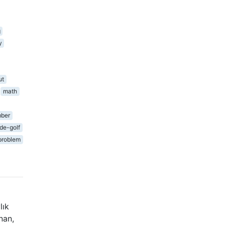
g
y
ut
math
ber
de-golf
problem
lık
nan,