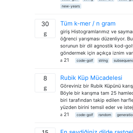
new-years
Tüm k-mer / n gram
30
giriş Histogramlarımız ve saymam
öğrenci yarışması düzenliyor. Bur
sorunun bir dil agnostik kod-go
göndermek için açıkça iznim var.
21
code-golf
string
subsequen
Rubik Küp Mücadelesi
8
Göreviniz bir Rubik Küpünü karışt
Böyle bir karışma tam 25 hamled
biri tarafından takip edilen harf
yüzden birini temsil eder ve ist
21
code-golf
random
generatio
En sevdiğiniz dilde rastge
15