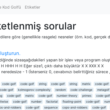
e Kod Golfü
Etiketler
etlenmiş sorular
dilere göre (genellikle rasgele) nesneler (örn. kod, gerçek 
luşturun.
iğinde sizeaşağıdakileri yapan bir işlev veya program oluşt
 H H HHH H H Eğer size1, çıktı daha büyüktür X X XXX X X
neredesize - 1 (İsterseniz 0, cevabınızı belirttiğiniz sürece 
code-golf
code-golf
string
code-golf
string
matrix
code-golf
code-golf
kolmogorov-complexity
random
code-challenge
metagolf
ng
code-golf
matrix
code-golf
number-theory
primes
code-golf
itwise
code-golf
number
factorial
floating-point
code-golf
num
ps-and-robbers
code-golf
sequence
cops-and-robbers
code-golf