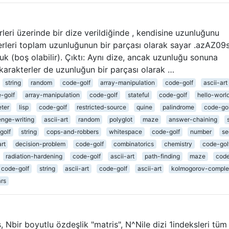
leri üzerinde bir dize verildiğinde , kendisine uzunluğunu
erleri toplam uzunluğunun bir parçası olarak sayar .azAZ09
luk (boş olabilir). Çıktı: Aynı dize, ancak uzunluğu sonuna
karakterler de uzunluğun bir parçası olarak …
string
random
code-golf
array-manipulation
code-golf
ascii-art
-golf
array-manipulation
code-golf
stateful
code-golf
hello-worl
eter
lisp
code-golf
restricted-source
quine
palindrome
code-go
enge-writing
ascii-art
random
polyglot
maze
answer-chaining
golf
string
cops-and-robbers
whitespace
code-golf
number
se
art
decision-problem
code-golf
combinatorics
chemistry
code-gol
radiation-hardening
code-golf
ascii-art
path-finding
maze
code
code-golf
string
ascii-art
code-golf
ascii-art
kolmogorov-comple
rs
ş, Nbir boyutlu özdeşlik "matris", N^Nile dizi 1indeksleri tüm