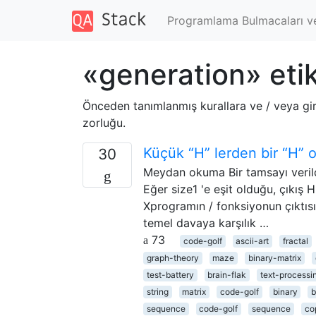
Programlama Bulmacaları v
«generation» etik
Önceden tanımlanmış kurallara ve / veya gir
zorluğu.
Küçük “H” lerden bir “H” o
30
Meydan okuma Bir tamsayı verild
Eğer size1 'e eşit olduğu, çıkış
Xprogramın / fonksiyonun çıktısı 
temel davaya karşılık …
73
code-golf
ascii-art
fractal
graph-theory
maze
binary-matrix
test-battery
brain-flak
text-processi
string
matrix
code-golf
binary
b
sequence
code-golf
sequence
co