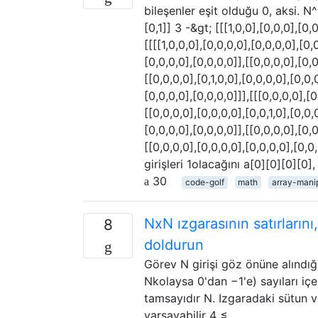
bileşenler eşit olduğu 0, aksi. N^
[0,1]] 3 -&gt; [[[1,0,0],[0,0,0],[0,0
[[[[1,0,0,0],[0,0,0,0],[0,0,0,0],[0,
[0,0,0,0],[0,0,0,0]],[[0,0,0,0],[0,0
[[0,0,0,0],[0,1,0,0],[0,0,0,0],[0,0,
[0,0,0,0],[0,0,0,0]]],[[[0,0,0,0],[0
[[0,0,0,0],[0,0,0,0],[0,0,1,0],[0,0,
[0,0,0,0],[0,0,0,0]],[[0,0,0,0],[0,0
[[0,0,0,0],[0,0,0,0],[0,0,0,0],[0,
girişleri 1olacağını a[0][0][0][0],
30
code-golf
math
array-mani
NxN ızgarasının satırların
8
doldurun
Görev N girişi göz önüne alındığ
Nkolaysa 0'dan −1'e) sayıları içer
tamsayıdır N. Izgaradaki sütun ve
varsayabilir 4 ≤ …