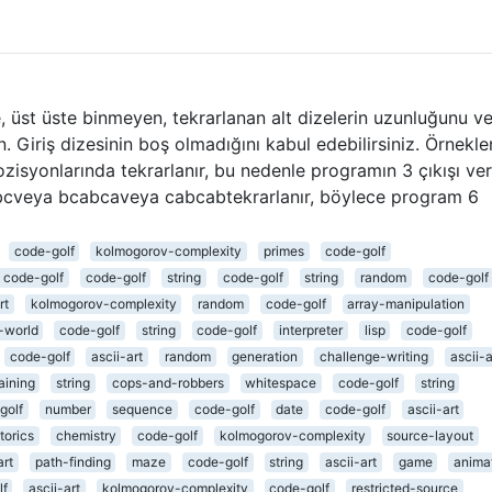
e, üst üste binmeyen, tekrarlanan alt dizelerin uzunluğunu v
ın. Giriş dizesinin boş olmadığını kabul edebilirsiniz. Örnekle
zisyonlarında tekrarlanır, bu nedenle programın 3 çıkışı ve
bcveya bcabcaveya cabcabtekrarlanır, böylece program 6
code-golf
kolmogorov-complexity
primes
code-golf
code-golf
code-golf
string
code-golf
string
random
code-golf
rt
kolmogorov-complexity
random
code-golf
array-manipulation
-world
code-golf
string
code-golf
interpreter
lisp
code-golf
code-golf
ascii-art
random
generation
challenge-writing
ascii-a
ining
string
cops-and-robbers
whitespace
code-golf
string
golf
number
sequence
code-golf
date
code-golf
ascii-art
torics
chemistry
code-golf
kolmogorov-complexity
source-layout
art
path-finding
maze
code-golf
string
ascii-art
game
anima
lf
ascii-art
kolmogorov-complexity
code-golf
restricted-source