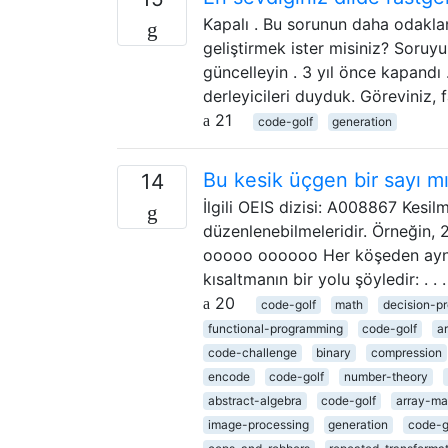
Kapalı . Bu sorunun daha odakla
geliştirmek ister misiniz? Soruy
güncelleyin . 3 yıl önce kapandı 
derleyicileri duyduk. Göreviniz,
21
code-golf
generation
Bu kesik üçgen bir sayı m
14
İlgili OEIS dizisi: A008867 Kesil
düzenlenebilmeleridir. Örneğin, 
ooooo oooooo Her köşeden aynı 
kısaltmanın bir yolu şöyledir: . .
20
code-golf
math
decision-p
functional-programming
code-golf
a
code-challenge
binary
compression
encode
code-golf
number-theory
abstract-algebra
code-golf
array-ma
image-processing
generation
code-g