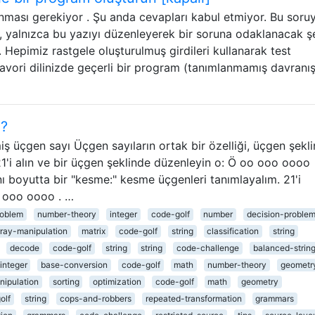
nması gerekiyor . Şu anda cevapları kabul etmiyor. Bu soru
u, yalnızca bu yazıyı düzenleyerek bir soruna odaklanacak ş
. Hepimiz rastgele oluşturulmuş girdileri kullanarak test
 favori dilinizde geçerli bir program (tanımlanmamış davranı
ı?
miş üçgen sayı Üçgen sayıların ortak bir özelliği, üçgen şekl
21'i alın ve bir üçgen şeklinde düzenleyin o: Ö oo ooo oooo
boyutta bir "kesme:" kesme üçgenleri tanımlayalım. 21'i
 . ooo oooo . …
roblem
number-theory
integer
code-golf
number
decision-proble
rray-manipulation
matrix
code-golf
string
classification
string
decode
code-golf
string
string
code-challenge
balanced-strin
integer
base-conversion
code-golf
math
number-theory
geometr
nipulation
sorting
optimization
code-golf
math
geometry
olf
string
cops-and-robbers
repeated-transformation
grammars