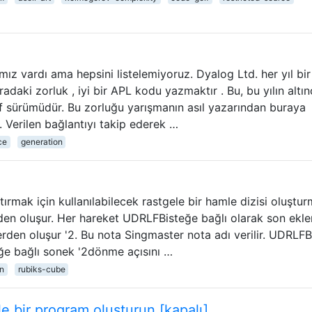
ız vardı ama hepsini listelemiyoruz. Dyalog Ltd. her yıl bir
adaki zorluk , iyi bir APL kodu yazmaktır . Bu, bu yılın altın
lf sürümüdür. Bu zorluğu yarışmanın asıl yazarından buraya
 Verilen bağlantıyı takip ederek …
ce
generation
ırmak için kullanılabilecek rastgele bir hamle dizisi oluştur
en oluşur. Her hareket UDRLFBisteğe bağlı olarak son ekl
lerden oluşur '2. Bu nota Singmaster nota adı verilir. UDRLF
eğe bağlı sonek '2dönme açısını …
n
rubiks-cube
le bir program oluşturun [kapalı]