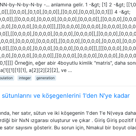
NN-by-N-by-N-by -... anlamına gelir. 1 -&gt; [1] 2 -&gt; [[1,0
,0]],[[0,0,0],[0,1,0],[0,0,0]],[[0,0,0],[0,0,0],[0,0,1]]] 4 -&gt;
0,0,0]],[[0,0,0,0],[0,0,0,0],[0,0,0,0],[0,0,0,0]],[[0,0,0,0],[0,0,0
,0,0],[0,0,0,0],[0,0,0,0]]],[[[0,0,0,0],[0,0,0,0],[0,0,0,0],[0,0,0
0,0]],[[0,0,0,0],[0,0,0,0],[0,0,0,0],[0,0,0,0]],[[0,0,0,0],[0,0,0,0
,0,0,0],[0,0,0,0],[0,0,0,0]],[[0,0,0,0],[0,0,0,0],[0,0,0,0],[0,0,0
0,0]],[[0,0,0,0],[0,0,0,0],[0,0,0,0],[0,0,0,0]]],[[[0,0,0,0],[0,0,0
,0,0],[0,0,0,0],[0,0,0,0]],[[0,0,0,0],[0,0,0,0],[0,0,0,0],[0,0,0,0
0,0,1]]]] Örneğin, eğer abir 4boyutlu kimlik "matris", daha son
 a[1][1][1][1], a[2][2][2][2], ve …
pulation
integer
generation
ı, sütunlarını ve köşegenlerini 1'den N'ye kadar
ında, her satır, sütun ve iki köşegenin 1'den 1'e N(veya daha
diği bir NxN ızgarası oluşturur ve çıkar . Giriş Giriş pozitif 
 satır sayısını gösterir. Bu sorun için, Nmakul bir boyut ola