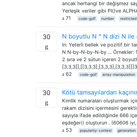
ancak herhangi bir değişmez sayı
Yerleşik veriler gibi PI()ve ALPH
71
code-golf
number
restricte
N boyutlu N ^ N dizi N ile
30
In: Yeterli bellek ve pozitif bir 
N N-by-N-by-N-by ... Örnekler: 1: 
2 sıra ve 2 sütun içeren 2 boyutlu 
[3,3,3]],[[3,3,3],[3,3,3],[3,3,3]]]
62
code-golf
array-manipulation
Kötü tamsayılardan kaçının
30
Kimlik numaraları oluşturmak için
rakam dizisini içermesini gerekt
sayıyla ifade edildiğinde 666 iç
eşdeğeri) oluşturun . (60606 iyi
53
popularity-contest
generation