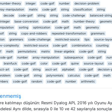
number-theory
integer
code-golf
number
decision-problem
rray-manipulation
matrix
code-golf
string
classification
string
decode
code-golf
string
string
code-challenge
balanced-strin
integer
base-conversion
code-golf
math
number-theory
geometr
nipulation
sorting
optimization
code-golf
math
geometry
olf
string
cops-and-robbers
repeated-transformation
grammars
tion
grammars
code-challenge
restricted-source
tips
source-layo
v-complexity
restricted-source
code-golf
combinatorics
counting
f
math
permutations
matrix
linear-algebra
code-golf
string
code-golf
number
array-manipulation
subsequence
code-golf
num
brainfuck
code-golf
color
code-golf
quine
source-layout
co
scii-art
code-golf
string
ascii-art
alphabet
code-golf
decision-
problem
code-golf
string
polynomials
calculus
code-golf
math
mbers
code-golf
random
code-golf
number
arithmetic
klenmemiş
re katılmayı düşünün: Resmi Dyalog APL 2016 yılı Oyunu Ay
esi Aynı dilde, sırasıyla 0 ile 10 ve 42 sayılarıyla sonuçla