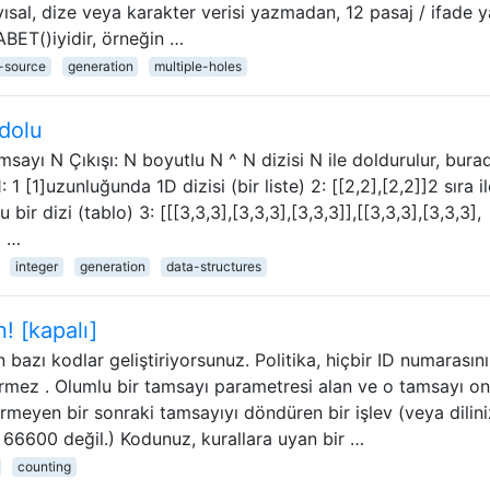
sal, dize veya karakter verisi yazmadan, 12 pasaj / ifade y
ABET()iyidir, örneğin …
d-source
generation
multiple-holes
 dolu
tamsayı N Çıkışı: N boyutlu N ^ N dizisi N ile doldurulur, bura
1 [1]uzunluğunda 1D dizisi (bir liste) 2: [[2,2],[2,2]]2 sıra i
bir dizi (tablo) 3: [[[3,3,3],[3,3,3],[3,3,3]],[[3,3,3],[3,3,3],
3 …
integer
generation
data-structures
! [kapalı]
 bazı kodlar geliştiriyorsunuz. Politika, hiçbir ID numarasın
irmez . Olumlu bir tamsayı parametresi alan ve o tamsayı on
ermeyen bir sonraki tamsayıyı döndüren bir işlev (veya dilini
, 66600 değil.) Kodunuz, kurallara uyan bir …
counting