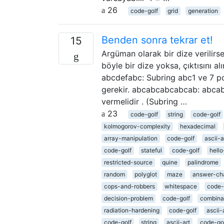
26
code-golf
grid
generation
Benden sonra tekrar et!
15
Argüman olarak bir dize verilirs
böyle bir dize yoksa, çıktısını al
abcdefabc: Subring abc1 ve 7 po
gerekir. abcabcabcabcab: abca
vermelidir . (Subring …
23
code-golf
string
code-golf
kolmogorov-complexity
hexadecimal
array-manipulation
code-golf
ascii-a
code-golf
stateful
code-golf
hello
restricted-source
quine
palindrome
random
polyglot
maze
answer-cha
cops-and-robbers
whitespace
code-
decision-problem
code-golf
combina
radiation-hardening
code-golf
ascii-
code-golf
string
ascii-art
code-go