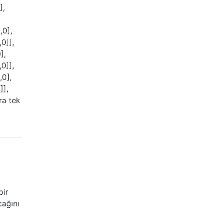
],
,0],
,0]],
],
,0]],
,0],
]],
ra tek
bir
cağını