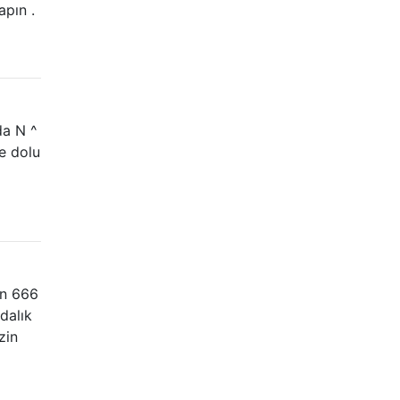
apın .
da N ^
le dolu
ın 666
dalık
zin