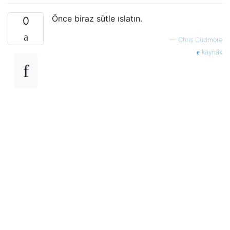
Önce biraz sütle ıslatın.
0
—
Chris Cudmore
kaynak