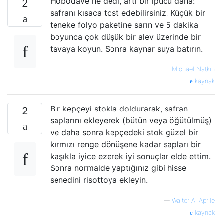
Hobodave ne dedi, artı bir ipucu daha:
2
safranı kısaca tost edebilirsiniz. Küçük bir
teneke folyo paketine sarın ve 5 dakika
boyunca çok düşük bir alev üzerinde bir
tavaya koyun. Sonra kaynar suya batırın.
—
Michael Natkin
kaynak
Bir kepçeyi stokla doldurarak, safran
2
saplarını ekleyerek (bütün veya öğütülmüş)
ve daha sonra kepçedeki stok güzel bir
kırmızı renge dönüşene kadar sapları bir
kaşıkla iyice ezerek iyi sonuçlar elde ettim.
Sonra normalde yaptığınız gibi hisse
senedini risottoya ekleyin.
—
Walter A. Aprile
kaynak