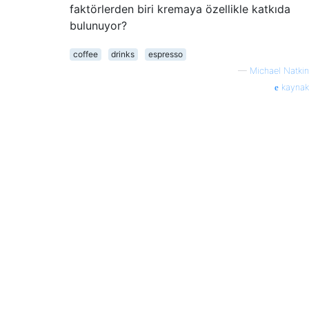
faktörlerden biri kremaya özellikle katkıda
bulunuyor?
coffee
drinks
espresso
—
Michael Natkin
kaynak