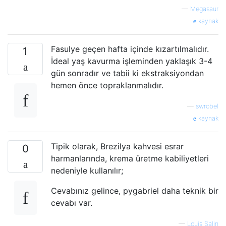
—
Megasaur
kaynak
Fasulye geçen hafta içinde kızartılmalıdır.
1
İdeal yaş kavurma işleminden yaklaşık 3-4
gün sonradır ve tabii ki ekstraksiyondan
hemen önce topraklanmalıdır.
—
swrobel
kaynak
Tipik olarak, Brezilya kahvesi esrar
0
harmanlarında, krema üretme kabiliyetleri
nedeniyle kullanılır;
Cevabınız gelince, pygabriel daha teknik bir
cevabı var.
—
Louis Salin