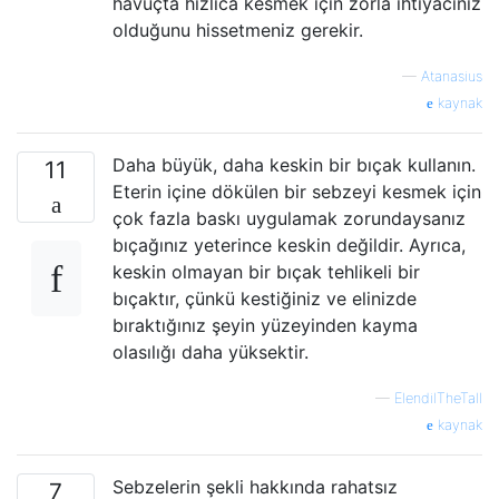
havuçta hızlıca kesmek için zorla ihtiyacınız
olduğunu hissetmeniz gerekir.
—
Atanasius
kaynak
Daha büyük, daha keskin bir bıçak kullanın.
11
Eterin içine dökülen bir sebzeyi kesmek için
çok fazla baskı uygulamak zorundaysanız
bıçağınız yeterince keskin değildir. Ayrıca,
keskin olmayan bir bıçak tehlikeli bir
bıçaktır, çünkü kestiğiniz ve elinizde
bıraktığınız şeyin yüzeyinden kayma
olasılığı daha yüksektir.
—
ElendilTheTall
kaynak
Sebzelerin şekli hakkında rahatsız
7