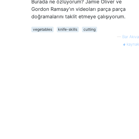
Burada ne özlüyorum? Jamie Oliver ve
Gordon Ramsay'ın videoları parça parça
doğramalarını taklit etmeye çalışıyorum.
vegetables
knife-skills
cutting
—
Bar Akiva
kaynak