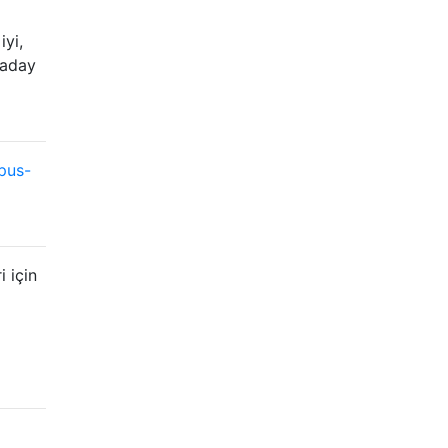
iyi,
 aday
pus-
 için