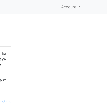
Account
fler
veya
e
a mı
costume