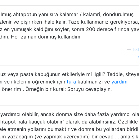
lmuş ahtapotun yanı sıra kalamar / kalamri, dondurulmuş
zlenir ve pişirirken ihale kalır. Taze kullanmanız gerekiyorsa,
ız en yumuşak kaldığını söyler, sonra 200 derece fırında ya
edim. Her zaman donmuş kullandım.
—
Ted
uz veya pasta kabuğunun etkileriyle mi ilgili? Teddie, sitey
ını ve ilkelerini öğrenmek için
tura
katılmanızı ve
yardım
öneririm . Örneğin bir kural: Soruyu cevaplayın.
 yardımcı olabilir, ancak donma size daha fazla yardımcı ola
htapot hala kauçuk olabilir' olarak da alabilirsiniz. Özellikle
ale etmenin yollarını bulmaktır ve donma bu yollardan biridir
orum yazacağım (ve yapmak üzereydim) bir cevap ... ama sık