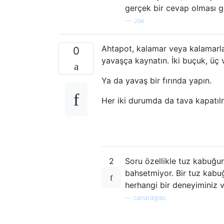
gerçek bir cevap olması g
—
Joe
Ahtapot, kalamar veya kalamarla
0
yavaşça kaynatın. İki buçuk, üç 
Ya da yavaş bir fırında yapın.
Her iki durumda da tava kapatılm
2
Soru özellikle tuz kabuğu
bahsetmiyor. Bir tuz kabu
herhangi bir deneyiminiz v
—
canardgras