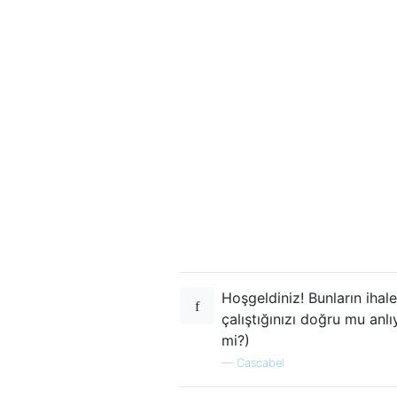
Hoşgeldiniz! Bunların iha
çalıştığınızı doğru mu an
mi?)
—
Cascabel