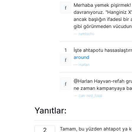
Merhaba yemek pişirmek! S
davranıyoruz. "Hanginiz X'
ancak başlığın ifadesi bir 
gibi görünmeden vücudunu
—
rumtscho
1
İşte ahtapotu hassaslaştır
around
—
Harlan
@Harlan Hayvan-refah grupl
ne zaman kampanyaya başl
—
can-ned_food
Yanıtlar:
Tamam, bu yüzden ahtapot ya kas
2