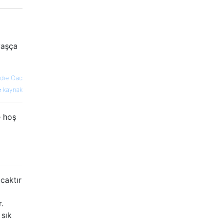
vaşça
die Oac
kaynak
e hoş
caktır
.
 sık