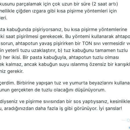
kusunu parçalamak için çok uzun bir süre (2 saat artı)
nellikle çiğden ızgara gibi kısa pişirme yöntemleri için
eri.
ta kabuğunda pişiriyorsanız, bu kısa pişirme yöntemlerine
az iki saat pişirilmesi gerekecek. Bu yöntemi kullanarak ahtap
 sorun, ahtapotun yavaş pişirirken bir TON sıvı vermesidir v
n yeterli tuzu uzaklaştırır, b) tuz kabuğunu tamamen tuzlu
) her ikisi. Bir pasta kabuğuyla, ahtapotun tuzlu olması
 kalmaz, ancak kabuğun suyu ıslanmış özensiz bir karışıkl
iz gerekir.
rdim. Birbirine yapışan tuz ve yumurta beyazlarını kullana
 bunun gerçekten de tuzlu olacağını düşünüyorum.
yseniz ve pişirme sıvısından bir sos yaptıysanız, kesinlikle
, aradığınızdan daha fazla iş gibi görünüyor. İyi şanslar!
—
C