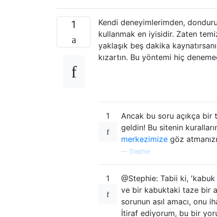
Kendi deneyimlerimden, donduru
1
kullanmak en iyisidir. Zaten temi
yaklaşık beş dakika kaynatırsan
kızartın. Bu yöntemi hiç denem
1
Ancak bu soru açıkça bir t
geldin! Bu sitenin kurallar
merkezimize
göz atmanızı 
—
Stephie
1
@Stephie: Tabii ki, 'kabuk
ve bir kabuktaki taze bir a
sorunun asıl amacı, onu ih
İtiraf ediyorum, bu bir y