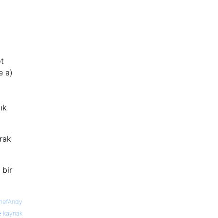
ot
e a)
ık
rak
 bir
hefAndy
kaynak