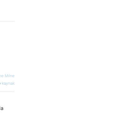
ne Milne
kaynak
da