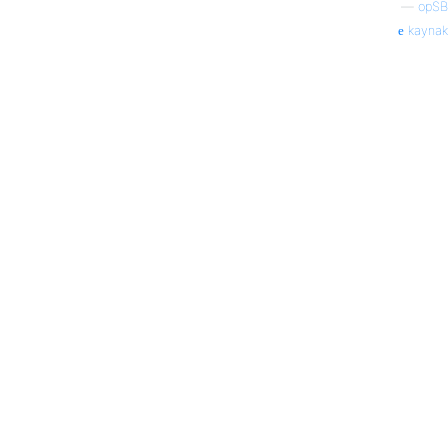
—
opSB
kaynak