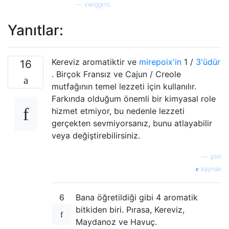
—
vwiggins
Yanıtlar:
Kereviz aromatiktir ve
mirepoix'in
1 /
3'üdür
16
. Birçok Fransız ve Cajun / Creole
mutfağının temel lezzeti için kullanılır.
Farkında olduğum önemli bir kimyasal role
hizmet etmiyor, bu nedenle lezzeti
gerçekten sevmiyorsanız, bunu atlayabilir
veya değiştirebilirsiniz.
—
şilin
kaynak
6
Bana öğretildiği gibi 4 aromatik
bitkiden biri. Pırasa, Kereviz,
Maydanoz ve Havuç.