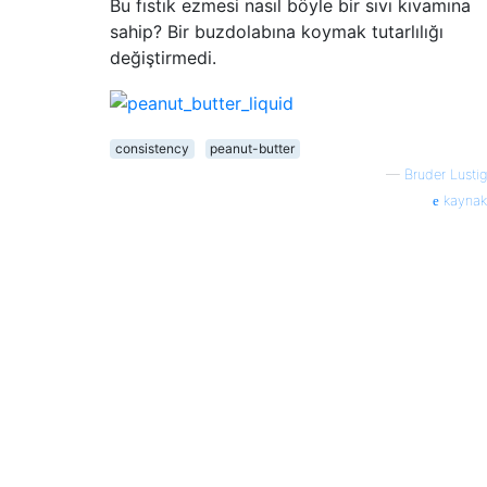
Bu fıstık ezmesi nasıl böyle bir sıvı kıvamına
sahip? Bir buzdolabına koymak tutarlılığı
değiştirmedi.
consistency
peanut-butter
—
Bruder Lustig
kaynak