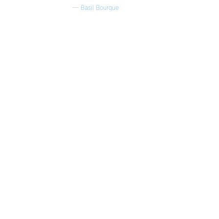
—
Basil Bourque