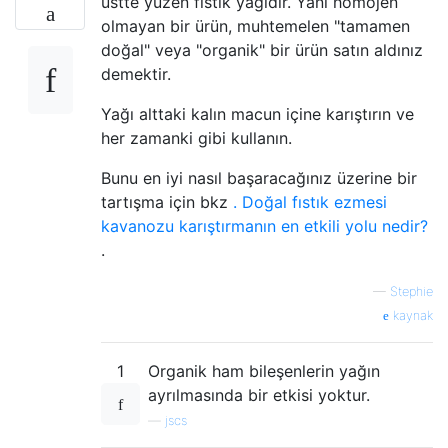
üstte yüzen fıstık yağıdır. Yani homojen
olmayan bir ürün, muhtemelen "tamamen
doğal" veya "organik" bir ürün satın aldınız
demektir.
Yağı alttaki kalın macun içine karıştırın ve
her zamanki gibi kullanın.
Bunu en iyi nasıl başaracağınız üzerine bir
tartışma için bkz
. Doğal fıstık ezmesi
kavanozu karıştırmanın en etkili yolu nedir?
.
—
Stephie
kaynak
1
Organik ham bileşenlerin yağın
ayrılmasında bir etkisi yoktur.
—
jscs