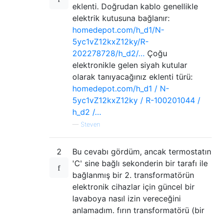
eklenti. Doğrudan kablo genellikle
elektrik kutusuna bağlanır:
homedepot.com/h_d1/N-
5yc1vZ12kxZ12ky/R-
202278728/h_d2/…
Çoğu
elektronikle gelen siyah kutular
olarak tanıyacağınız eklenti türü:
homedepot.com/h_d1 / N-
5yc1vZ12kxZ12ky / R-100201044 /
h_d2 /…
—
Steven
2
Bu cevabı gördüm, ancak termostatın
'C' sine bağlı sekonderin bir tarafı ile
bağlanmış bir 2. transformatörün
elektronik cihazlar için güncel bir
lavaboya nasıl izin vereceğini
anlamadım. fırın transformatörü (bir