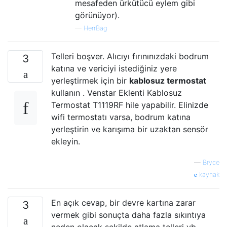
mesafeden ürkütücü eylem gibi
görünüyor).
—
HerrBag
Telleri boşver. Alıcıyı fırınınızdaki bodrum
3
katına ve vericiyi istediğiniz yere
yerleştirmek için bir
kablosuz termostat
kullanın . Venstar Eklenti Kablosuz
Termostat T1119RF hile yapabilir. Elinizde
wifi termostatı varsa, bodrum katına
yerleştirin ve karışıma bir uzaktan sensör
ekleyin.
—
Bryce
kaynak
En açık cevap, bir devre kartına zarar
3
vermek gibi sonuçta daha fazla sıkıntıya
neden olacak şekilde atlama telleri vb.