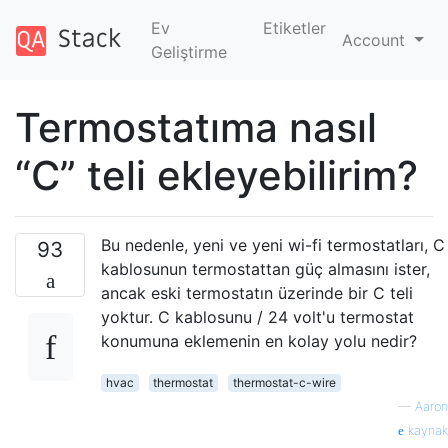
Ev
Etiketler
Account
Geliştirme
Termostatıma nasıl
“C” teli ekleyebilirim?
Bu nedenle, yeni ve yeni wi-fi termostatları, C
93
kablosunun termostattan güç almasını ister,
ancak eski termostatın üzerinde bir C teli
yoktur. C kablosunu / 24 volt'u termostat
konumuna eklemenin en kolay yolu nedir?
hvac
thermostat
thermostat-c-wire
—
Aaron
kaynak