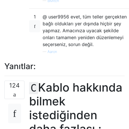
—
BMitch
1
@ user9956 evet, tüm teller gerçekten
bağlı oldukları yer dışında hiçbir şey
yapmaz. Amacınıza uyacak şekilde
onları tamamen yeniden düzenlemeyi
seçerseniz, sorun değil.
—
Aaron
Yanıtlar:
Kablo hakkında
124
C
bilmek
istediğinden
daha fazlası :