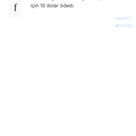
için 10 dolar ödedi.
—
eaglei22
kaynak