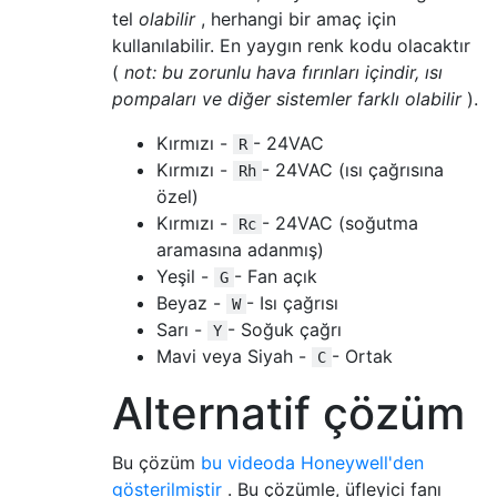
tel
olabilir
, herhangi bir amaç için
kullanılabilir. En yaygın renk kodu olacaktır
(
not: bu zorunlu hava fırınları içindir, ısı
pompaları ve diğer sistemler farklı olabilir
).
Kırmızı -
- 24VAC
R
Kırmızı -
- 24VAC (ısı çağrısına
Rh
özel)
Kırmızı -
- 24VAC (soğutma
Rc
aramasına adanmış)
Yeşil -
- Fan açık
G
Beyaz -
- Isı çağrısı
W
Sarı -
- Soğuk çağrı
Y
Mavi veya Siyah -
- Ortak
C
Alternatif çözüm
Bu çözüm
bu videoda Honeywell'den
gösterilmiştir
. Bu çözümle, üfleyici fanı