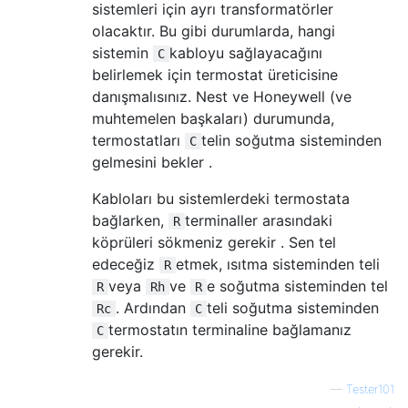
sistemleri için ayrı transformatörler
olacaktır. Bu gibi durumlarda, hangi
sistemin
kabloyu sağlayacağını
C
belirlemek için termostat üreticisine
danışmalısınız. Nest ve Honeywell (ve
muhtemelen başkaları) durumunda,
termostatları
telin soğutma sisteminden
C
gelmesini bekler .
Kabloları bu sistemlerdeki termostata
bağlarken,
terminaller arasındaki
R
köprüleri sökmeniz gerekir . Sen tel
edeceğiz
etmek, ısıtma sisteminden teli
R
veya
ve
e soğutma sisteminden tel
R
Rh
R
. Ardından
teli soğutma sisteminden
Rc
C
termostatın terminaline bağlamanız
C
gerekir.
—
Tester101