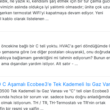
aldık, ne yazık ki, kendisini şarj etmek için bir tür çalma güc
evimizin aslında oldukça iyi yalıtımlı olmasıdır; ünite çok uz
üşerken termostat WiFi'yi kapatmaya devam ediyor. Yeni
 kablo olarak listelenen …
 öncekine bağlı bir C teli yoktu. HVAC'a geri döndüğümde C
 şemasına göre (ve diğer postaları okuyarak), onu doğrud
abloya bağlamam gerektiğini mi tahmin ediyorum? Bunun en 
ama dışarıdan yardım istiyor. Alt satır - …
 Aşamalı Ecobee3'e Tek Kademeli Isı Gaz Va
00 Tek Kademeli Isı Gaz Vanası ve "C" teli olan Ecobee3 
akkında hızlıca bir sorum var. sadece bunu doğru anladığımd
olmak istiyorum. TH / TR, TH-Termostatı ve TR'nin ortak
in bir resmi ve valfin …