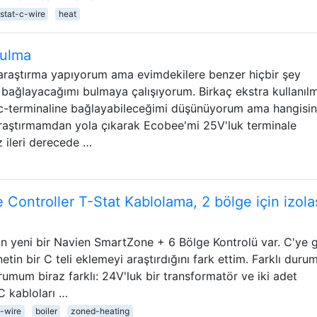
stat-c-wire
heat
bulma
zla araştırma yapıyorum ama evimdekilere benzer hiçbir şey
bağlayacağımı bulmaya çalışıyorum. Birkaç ekstra kullanıl
 c-terminaline bağlayabileceğimi düşünüyorum ama hangisi
raştırmamdan yola çıkarak Ecobee'mi 25V'luk terminale
z ileri derecede …
 Controller T-Stat Kablolama, 2 bölge için izol
çin yeni bir Navien SmartZone + 6 Bölge Kontrolü var. C'ye 
etin bir C teli eklemeyi araştırdığını fark ettim. Farklı durum
umum biraz farklı: 24V'luk bir transformatör ve iki adet
C kabloları …
-wire
boiler
zoned-heating