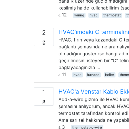
bana R üzerinde güç olmadığını s
kesilmiş halde kullanabilirim (sa
12
wiring
hvac
thermostat
t
HVAC'ımdaki C terminalini 
2
HVAC, fırın veya kazandaki C term
bağlantı şemasında ne aramalıyı
olmadığını gösterirse hangi adı
geçirilmesini isteyen bir “C” tel
bağlayacağınızla …
11
hvac
furnace
boiler
therm
HVAC'a Venstar Kablo Ek
1
Add-a-wire gizmo ile HVAC kum
şemasını anlıyorum, ancak HVAC 
termostat tarafından kontrol edi
Ama sarı tel hakkında ne yapabi
3
thermostat-c-wire