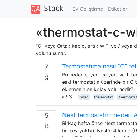
Ev Geliştirme
Etiketler
«thermostat-c-wi
"C" veya Ortak kablo, artık WiFi ve / veya 
yolunu sunar.
Termostatıma nasıl “C” tel
7
Bu nedenle, yeni ve yeni wi-fi t
eski termostatın üzerinde bir C 
eklemenin en kolay yolu nedir?
93
hvac
thermostat
thermosta
Nest termostatım neden A 
5
Birkaç hafta önce Nest termostat
bir şey yoktu). Nest'e 4 kablo 