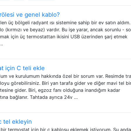
ölesi ve genel kablo?
len üç bölgeli radyant ısı sistemine sahip bir ev satın aldım
 (kırmızı ve beyaz) vardır. Bu işe yarar, ancak sorunlu - so
almak için üç termostattan ikisini USB üzerinden şarj etmek
 …
 için C teli ekle
dum ve kurulumum hakkında özel bir sorum var. Resimde tr
yu görebilirsiniz. Biri yan tarafa gider ve diğer mavi tel bi
itesine gider. Biri, egzoz fanı olduğuna inandığım kadar
tına bağlanır. Tahtada ayrıca 24v …
c tel ekleyin
lı bir termostat için bir c kablosu eklemek istiyorum. Şu anda