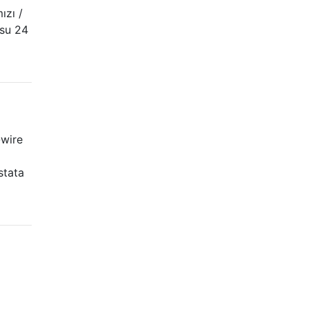
ızı /
osu 24
-wire
stata