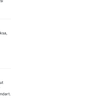
sı
oksa,
ut
r
andart.