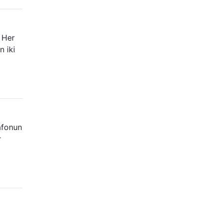
. Her
n iki
afonun
r