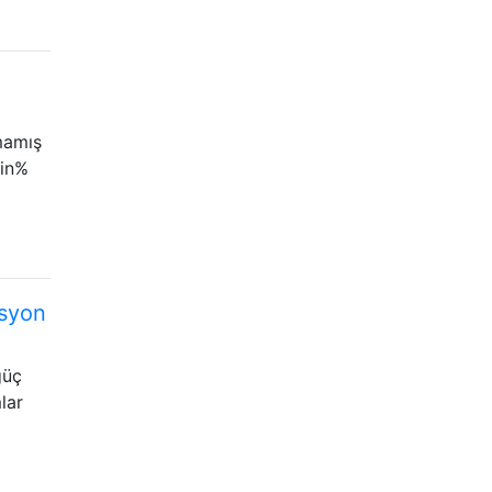
mamış
nin%
asyon
güç
lar