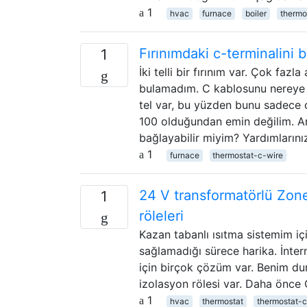
1
hvac
furnace
boiler
thermo
Fırınımdaki c-terminalini 
1
İki telli bir fırınım var. Çok fa
bulamadım. C kablosunu nereye 
tel var, bu yüzden bunu sadece
100 olduğundan emin değilim. A
bağlayabilir miyim? Yardımlarını
1
furnace
thermostat-c-wire
24 V transformatörlü Zone
1
röleleri
Kazan tabanlı ısıtma sistemim i
sağlamadığı sürece harika. İntern
için birçok çözüm var. Benim dur
izolasyon rölesi var. Daha önce 
1
hvac
thermostat
thermostat-c