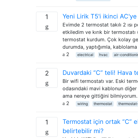
Yeni Lirik T5'i ikinci AC'ye
1
Evimde 2 termostat takılı 2 ısı
etkiledim ve kırık bir termostatı 
termostat kurdum. Çok kolay geçt
durumda, yaptığımla, kablolama 
2
electrical
hvac
air-conditioni
Duvardaki “C” teli! Hava t
2
Bir wifi termostatı var. Eski ter
odasındaki mavi kablonun diğer t
ama nereye gittiğini bilmiyorum
2
wiring
thermostat
thermostat
Termostat için ortak “C” 
1
belirtebilir mi?