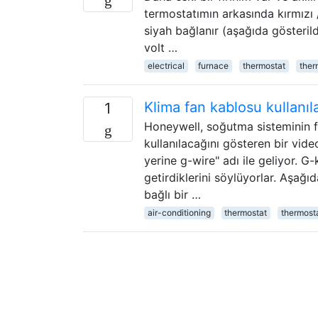
termostatımın arkasında kırmızı /
siyah bağlanır (aşağıda gösterild
volt …
electrical
furnace
thermostat
ther
Klima fan kablosu kullanıl
1
Honeywell, soğutma sisteminin fa
kullanılacağını gösteren bir vide
yerine g-wire" adı ile geliyor. G
getirdiklerini söylüyorlar. Aşağı
bağlı bir …
air-conditioning
thermostat
thermost