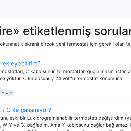
re» etiketlenmiş sorula
dokunmatik ekranlı birçok yeni termostat için gerekli olan 
i ekleyebilirim?
ermostatları, C kablosunun termostattan güç almasını ister, 
teli yoktur. C kablosunu / 24 volt'u termostat konumuna
t-c-wire
/ C ile çalışmıyor?
ını, eski bir Lux programlanabilir termostatı değiştirdim (ya
(R, W, Y ve G) bağladım. Ama Y kablosunu bağlar bağlamaz,