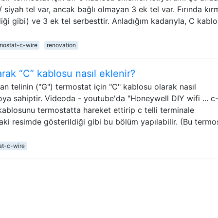
 siyah tel var, ancak bağlı olmayan 3 ek tel var. Fırında kırm
iği gibi) ve 3 ek tel serbesttir. Anladığım kadarıyla, C kabl
mostat-c-wire
renovation
arak “C” kablosu nasıl eklenir?
n telinin ("G") termostat için "C" kablosu olarak nasıl
oya sahiptir. Videoda - youtube'da "Honeywell DIY wifi ... c
-kablosunu termostatta hareket ettirip c telli terminale
daki resimde gösterildiği gibi bu bölüm yapılabilir. (Bu termo
at-c-wire