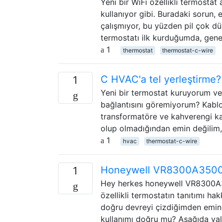
Yeni bir WiFi özellikli termostat 
kullanıyor gibi. Buradaki sorun, 
çalışmıyor, bu yüzden pil çok d
termostatı ilk kurduğumda, genel
1
thermostat
thermostat-c-wire
C HVAC'a tel yerleştirme?
1
Yeni bir termostat kuruyorum ve
bağlantısını göremiyorum? Kablo
transformatöre ve kahverengi k
olup olmadığından emin değilim, 
1
hvac
thermostat-c-wire
Honeywell VR8300A3500 C
1
Hey herkes honeywell VR8300A35
özellikli termostatın tanıtımı h
doğru devreyi çizdiğimden emin 
kullanımı doğru mu? Aşağıda valf