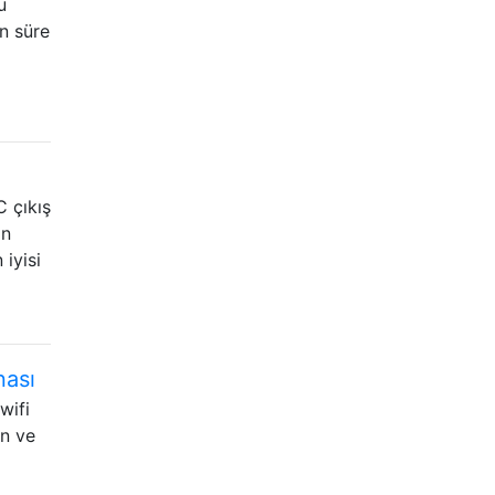
ü
un süre
 çıkış
an
iyisi
nası
wifi
an ve