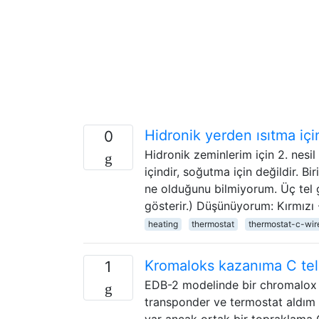
Hidronik yerden ısıtma içi
0
Hidronik zeminlerim için 2. nes
içindir, soğutma için değildir. B
ne olduğunu bilmiyorum. Üç tel 
gösterir.) Düşünüyorum: Kırmızı -
heating
thermostat
thermostat-c-wir
Kromaloks kazanıma C teli
1
EDB-2 modelinde bir chromalox 
transponder ve termostat aldım
var ancak ortak bir topraklama