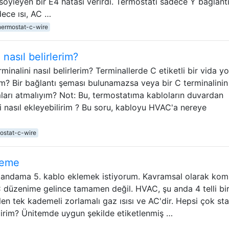
öyleyen bir E4 hatası verirdi. Termostatı sadece Y bağlantı
dece ısı, AC …
hermostat-c-wire
nasıl belirlerim?
inalini nasıl belirlerim? Terminallerde C etiketli bir vida y
m? Bir bağlantı şeması bulunamazsa veya bir C terminalinin
mları atmalıyım? Not: Bu, termostatıma kabloların duvardan
ini nasıl ekleyebilirim ? Bu soru, kabloyu HVAC'a nereye
ostat-c-wire
leme
andama 5. kablo eklemek istiyorum. Kavramsal olarak kom
düzenime gelince tamamen değil. HVAC, şu anda 4 telli bi
len tek kademeli zorlamalı gaz ısısı ve AC'dir. Hepsi çok st
lirim? Ünitemde uygun şekilde etiketlenmiş …