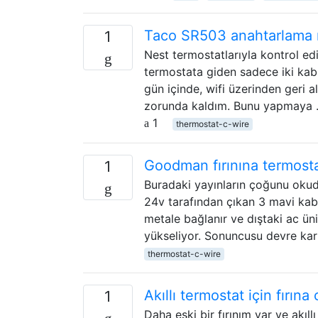
Taco SR503 anahtarlama r
1
Nest termostatlarıyla kontrol edi
termostata giden sadece iki kablo
gün içinde, wifi üzerinden geri 
zorunda kaldım. Bunu yapmaya
1
thermostat-c-wire
Goodman fırınına termostat
1
Buradaki yayınların çoğunu oku
24v tarafından çıkan 3 mavi kablo
metale bağlanır ve dıştaki ac ün
yükseliyor. Sonuncusu devre kar
thermostat-c-wire
Akıllı termostat için fırına 
1
Daha eski bir fırınım var ve akıl