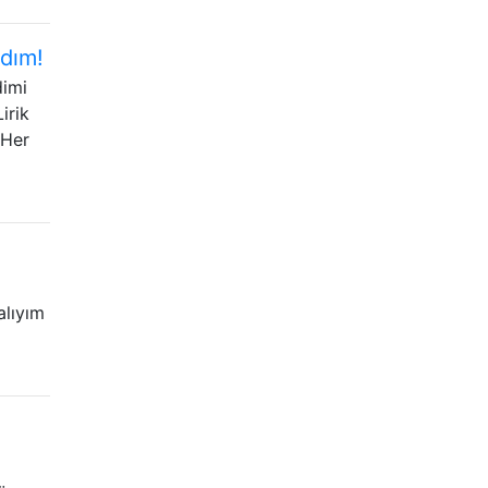
rdım!
dimi
irik
 Her
alıyım