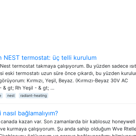
n NEST termostat: üç telli kurulum
il Nest termostat takmaya çalışıyorum. Bu yüzden sadece ıs
irisi eski termostatı uzun süre önce çıkardı, bu yüzden kurul
görüyorum: Kırmızı, Yeşil, Beyaz. (Kırmızı-Beyaz 30V AC
 & gt; Rh Yeşil - & gt; …
e
nest
radiant-heating
 nasıl bağlamalıyım?
canada kazan var. Son zamanlarda bir kablosuz honeywell
 ve kurmaya çalışıyorum. Şu anda sahip olduğum Wve Rtell
 Ckablosunu özlüyorum ve nereye bağlayacağımı bilmiyoru