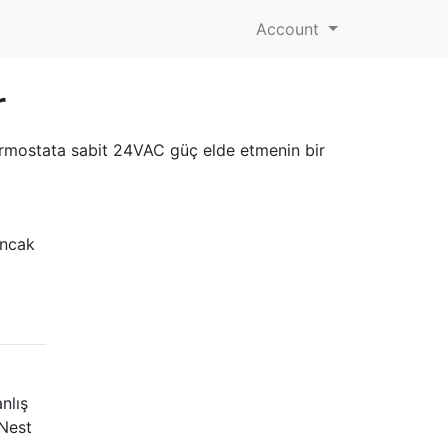
Account
r
termostata sabit 24VAC güç elde etmenin bir
ancak
nlış
 Nest