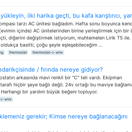
 yükleyin, ilki harika geçti, bu kafa karıştırıcı, ya
 pompası tarzı AC ünitesi bağladım. Hafta sonu boyunca ken
(evimin içinde) AC ünitelerinden birine yerleştirmek için bir L
i, diğerini değiştirmek istiyorum, muhtemelen Lirik T5 ile.
oldukça basitti, çoğu şeyle eşleşebileceğim …
ng
thermostat
thermostat-c-wire
edarikçisinde / fırında nereye gidiyor?
mostatın arkasında mavi renkli bir "C" teli vardı. Ekipman
arafı hiçbir şeye bağlı değil. 24v ortağı bu maviye bağlam
. Herhangi bir yardım büyük beğeni topluyor.
-c-wire
eklemeniz gerekir; Kimse nereye bağlanacağını