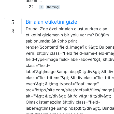
acemi …
22
7
theming
Bir alan etiketini gizle
5
Drupal 7'de özel bir alan oluştururken alan
etiketini gizlemenin bir yolu var mı? Düğüm
şablonumda: &lt;?php print
render($content['field_image']); ?&gt; Bu ban
verir: &lt;div class="field field-name-field-im
field-type-image field-label-above"&gt; &lt;di
class="field-
label"&gt;Image:&amp;nbsp;&lt;/div&gt; &lt;div
class="field-items"&gt; &lt;div class="field-it
even"&gt; &lt;img typeof="foaf:Image"
src="http://site.com/sites/default/files/image.
alt=""&gt; &lt;/div&gt; &lt;/div&gt; &lt;/div&gt;
Olmak istemezdim &lt;div class="field-
label"&gt;Image:&amp;nbsp;&lt;/div&gt;. Bund