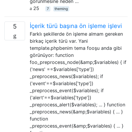
görünmesine neden …
25
7
theming
İçerik türü başına ön işleme işlevi
5
Farklı şekillerde ön işleme almam gereken
birkaç içerik türü var. Yani
template.phpbenim tema fooşu anda gibi
görünüyor: function
foo_preprocess_node(&amp;$variables) { if
('news' ==$variables['type'])
_preprocess_news($variables); if
('event'==$variables['type'])
_preprocess_event($variables); if
('alert'==$variables['type'])
_preprocess_alert($variables); ... } function
_preprocess_news(&amp;$variables) { ... }
function
_preprocess_event(&amp;$variables) { ... }