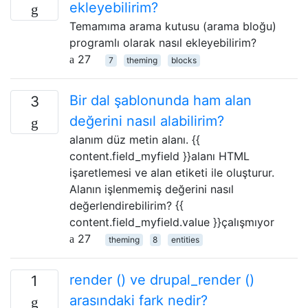
ekleyebilirim?
Temamıma arama kutusu (arama bloğu)
programlı olarak nasıl ekleyebilirim?
27
7
theming
blocks
Bir dal şablonunda ham alan
3
değerini nasıl alabilirim?
alanım düz metin alanı. {{
content.field_myfield }}alanı HTML
işaretlemesi ve alan etiketi ile oluşturur.
Alanın işlenmemiş değerini nasıl
değerlendirebilirim? {{
content.field_myfield.value }}çalışmıyor
27
theming
8
entities
render () ve drupal_render ()
1
arasındaki fark nedir?