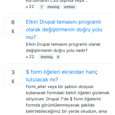
kurtulmanın CSS dışında veya …
22
7
theming
entities
Etkin Drupal temasını programlı
6
olarak değiştirmenin doğru yolu
mu?
Etkin Drupal temasını programlı olarak
değiştirmenin doğru yolu nedir?
22
theming
6
$ form öğeleri ekrandan hariç
3
tutulacak mı?
Form_alter veya bir şablon dosyası
kullanarak formdaki belirli öğeleri gizlemek
istiyorum. Drupal 7'de $ form öğelerini
formda görüntülenmeyecek şekilde
belirtebileceğimiz bir yerde okudum, ama