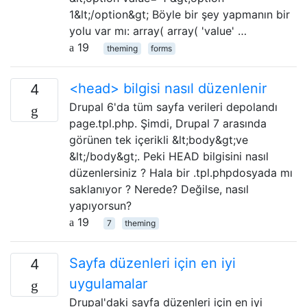
1&lt;/option&gt; Böyle bir şey yapmanın bir
yolu var mı: array( array( 'value' …
19
theming
forms
<head> bilgisi nasıl düzenlenir
4
Drupal 6'da tüm sayfa verileri depolandı
page.tpl.php. Şimdi, Drupal 7 arasında
görünen tek içerikli &lt;body&gt;ve
&lt;/body&gt;. Peki HEAD bilgisini nasıl
düzenlersiniz ? Hala bir .tpl.phpdosyada mı
saklanıyor ? Nerede? Değilse, nasıl
yapıyorsun?
19
7
theming
Sayfa düzenleri için en iyi
4
uygulamalar
Drupal'daki sayfa düzenleri için en iyi