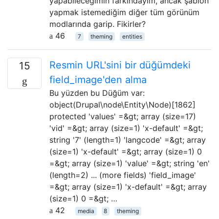
yapabileceğimin farkındayım, ancak şablon
yapmak istemediğim diğer tüm görünüm
modlarında garip. Fikirler?
46
7
theming
entities
Resmin URL'sini bir düğümdeki
15
field_image'den alma
Bu yüzden bu Düğüm var:
object(Drupal\node\Entity\Node)[1862]
protected 'values' =&gt; array (size=17)
'vid' =&gt; array (size=1) 'x-default' =&gt;
string '7' (length=1) 'langcode' =&gt; array
(size=1) 'x-default' =&gt; array (size=1) 0
=&gt; array (size=1) 'value' =&gt; string 'en'
(length=2) ... (more fields) 'field_image'
=&gt; array (size=1) 'x-default' =&gt; array
(size=1) 0 =&gt; …
42
media
8
theming