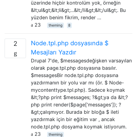
üzerinde hiçbir kontrolüm yok, örneğin
&lt;ul&gt;&lt;li&gt;...&lt;/li&gt;&lt;/ul&gt;. Bu
yüzden benim fikrim, render …
23
theming
8
Node.tpl.php dosyasında $
2
Mesajları Yazdır
Drupal 7'de, $messagesdeğişken varsayılan
olarak page.tpl.php dosyasına basılır.
$messagesBir node.tpl.php dosyasına
yazdırmanın bir yolu var mı (ör. $ Node-
mycontenttype.tpl.php). Sadece koymak
&lt;?php print $messages; ?&gt;ya da &lt;?
php print render($page['messages']); ?
&gt;çalışmıyor. Burada bir bloğa $ ileti
yazdırmak için bir eğitim var , ancak
node.tpl.php dosyama koymak istiyorum.
23
theming