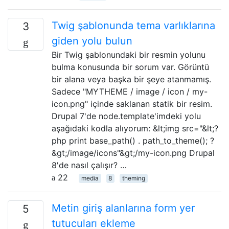
Twig şablonunda tema varlıklarına
3
giden yolu bulun
Bir Twig şablonundaki bir resmin yolunu
bulma konusunda bir sorum var. Görüntü
bir alana veya başka bir şeye atanmamış.
Sadece "MYTHEME / image / icon / my-
icon.png" içinde saklanan statik bir resim.
Drupal 7'de node.template'imdeki yolu
aşağıdaki kodla alıyorum: &lt;img src="&lt;?
php print base_path() . path_to_theme(); ?
&gt;/image/icons"&gt;/my-icon.png Drupal
8'de nasıl çalışır? …
22
media
8
theming
Metin giriş alanlarına form yer
5
tutucuları ekleme