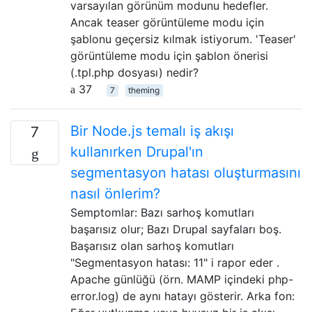
varsayılan görünüm modunu hedefler.
Ancak teaser görüntüleme modu için
şablonu geçersiz kılmak istiyorum. 'Teaser'
görüntüleme modu için şablon önerisi
(.tpl.php dosyası) nedir?
37
7
theming
Bir Node.js temalı iş akışı
7
kullanırken Drupal'ın
segmentasyon hatası oluşturmasını
nasıl önlerim?
Semptomlar: Bazı sarhoş komutları
başarısız olur; Bazı Drupal sayfaları boş.
Başarısız olan sarhoş komutları
"Segmentasyon hatası: 11" i rapor eder .
Apache günlüğü (örn. MAMP içindeki php-
error.log) de aynı hatayı gösterir. Arka fon: