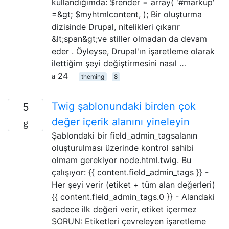
kullandığımda: $render = array( '#markup'
=&gt; $myhtmlcontent, ); Bir oluşturma
dizisinde Drupal, nitelikleri çıkarır
&lt;span&gt;ve stiller olmadan da devam
eder . Öyleyse, Drupal'ın işaretleme olarak
ilettiğim şeyi değiştirmesini nasıl …
24
theming
8
Twig şablonundaki birden çok
5
değer içerik alanını yineleyin
Şablondaki bir field_admin_tagsalanın
oluşturulması üzerinde kontrol sahibi
olmam gerekiyor node.html.twig. Bu
çalışıyor: {{ content.field_admin_tags }} -
Her şeyi verir (etiket + tüm alan değerleri)
{{ content.field_admin_tags.0 }} - Alandaki
sadece ilk değeri verir, etiket içermez
SORUN: Etiketleri çevreleyen işaretleme