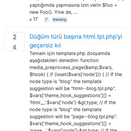
yaptığımda yapmasına izin verin $foo =
new Foo(). Yine de, …
17
7
theming
Düğüm türü başına html.tpl.php'yi
2
geçersiz kıl
Temam için template.php dosyamda
aşağıdakileri denedim: function
media_preprocess_page(&amp;$vars,
$hook) { if (isset($vars['node'])) { // If the
node type is "blog" the template
suggestion will be "html--blog.tpl.php".
$vars['theme_hook_suggestions'][] =
'html__'.$vars['node']-&gt;type; // If the
node type is "blog" the template
suggestion will be "page--blog.tpl.php".
$vars['theme_hook_suggestions'][] =
'page__'.$vars['node']-&gt;type; // If the