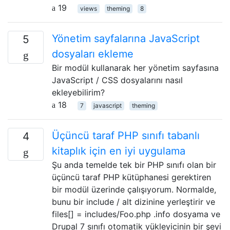
19
views
theming
8
Yönetim sayfalarına JavaScript
5
dosyaları ekleme
Bir modül kullanarak her yönetim sayfasına
JavaScript / CSS dosyalarını nasıl
ekleyebilirim?
18
7
javascript
theming
Üçüncü taraf PHP sınıfı tabanlı
4
kitaplık için en iyi uygulama
Şu anda temelde tek bir PHP sınıfı olan bir
üçüncü taraf PHP kütüphanesi gerektiren
bir modül üzerinde çalışıyorum. Normalde,
bunu bir include / alt dizinine yerleştirir ve
files[] = includes/Foo.php .info dosyama ve
Drupal 7 sınıfı otomatik yükleyicinin bir şeyi