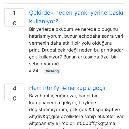
Çekirdek neden yankı yerine baskı
1
kullanıyor?
Bir yerlerde okudum ve nerede olduğunu
hatırlamıyorum, bunun echodaha sonra veri
vermenin daha etkili bir yolu olduğunu
print. Drupal çekirdeği neden bu printkadar
çok kullanıyor? Bunun arkasında özel bir
sebep var mı?
24
theming
Ham html'yi #markup'a geçir
4
Bazı html içeriğim var, harici bir
kütüphaneden geliyor, böylece
değiştiremiyorum, pek çok &lt;span&gt;ve
&lt;div&gt;gibi özelliklere sahip etiketler var:
&lt;span style="color: #0000ff;"&gt;ama