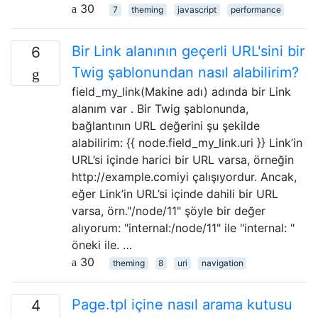
30
7
theming
javascript
performance
Bir Link alanının geçerli URL'sini bir
6
Twig şablonundan nasıl alabilirim?
field_my_link(Makine adı) adında bir Link
alanım var . Bir Twig şablonunda,
bağlantının URL değerini şu şekilde
alabilirim: {{ node.field_my_link.uri }} Link’in
URL’si içinde harici bir URL varsa, örneğin
http://example.comiyi çalışıyordur. Ancak,
eğer Link’in URL’si içinde dahili bir URL
varsa, örn."/node/11" şöyle bir değer
alıyorum: "internal:/node/11" ile "internal: "
öneki ile. …
30
theming
8
uri
navigation
Page.tpl içine nasıl arama kutusu
4