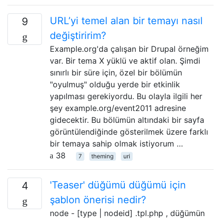
URL’yi temel alan bir temayı nasıl
9
değiştiririm?
Example.org'da çalışan bir Drupal örneğim
var. Bir tema X yüklü ve aktif olan. Şimdi
sınırlı bir süre için, özel bir bölümün
"oyulmuş" olduğu yerde bir etkinlik
yapılması gerekiyordu. Bu olayla ilgili her
şey example.org/event2011 adresine
gidecektir. Bu bölümün altındaki bir sayfa
görüntülendiğinde gösterilmek üzere farklı
bir temaya sahip olmak istiyorum …
38
7
theming
uri
'Teaser' düğümü düğümü için
4
şablon önerisi nedir?
node - [type | nodeid] .tpl.php , düğümün