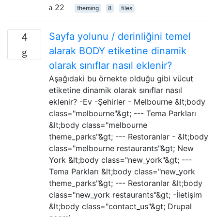
22
theming
8
files
Sayfa yolunu / derinliğini temel
4
alarak BODY etiketine dinamik
olarak sınıflar nasıl eklenir?
Aşağıdaki bu örnekte olduğu gibi vücut
etiketine dinamik olarak sınıflar nasıl
eklenir? -Ev -Şehirler - Melbourne &lt;body
class="melbourne"&gt; --- Tema Parkları
&lt;body class="melbourne
theme_parks"&gt; --- Restoranlar - &lt;body
class="melbourne restaurants"&gt; New
York &lt;body class="new_york"&gt; ---
Tema Parkları &lt;body class="new_york
theme_parks"&gt; --- Restoranlar &lt;body
class="new_york restaurants"&gt; -İletişim
&lt;body class="contact_us"&gt; Drupal