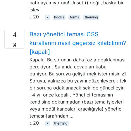
hatırlayamıyorum! Unset () değil, başka bir
işlev!
20
7
hooks
forms
theming
Bazı yönetici teması CSS
4
kurallarını nasıl geçersiz kılabilirim?
[kapalı]
Kapalı . Bu sorunun daha fazla odaklanması
gerekiyor . Şu anda cevapları kabul
etmiyor. Bu soruyu geliştirmek ister misiniz?
Soruyu, yalnızca bu yayını düzenleyerek tek
bir soruna odaklanacak şekilde güncelleyin
. 4 yıl önce kapalı . Yönetici temasının
kendisine dokunmadan (bazı tema işlevleri
veya modül kancaları aracılığıyla) yönetici
teması tarafından …
20
7
theming