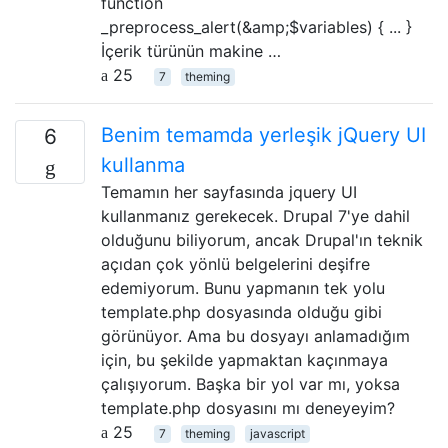
function
_preprocess_alert(&amp;$variables) { ... }
İçerik türünün makine …
25
7
theming
Benim temamda yerleşik jQuery UI
6
kullanma
Temamın her sayfasında jquery UI
kullanmanız gerekecek. Drupal 7'ye dahil
olduğunu biliyorum, ancak Drupal'ın teknik
açıdan çok yönlü belgelerini deşifre
edemiyorum. Bunu yapmanın tek yolu
template.php dosyasında olduğu gibi
görünüyor. Ama bu dosyayı anlamadığım
için, bu şekilde yapmaktan kaçınmaya
çalışıyorum. Başka bir yol var mı, yoksa
template.php dosyasını mı deneyeyim?
25
7
theming
javascript