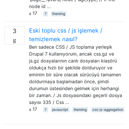
node id …
17
7
theming
Eski toplu css / js işlemek /
3
temizlemek nasıl?
Ben sadece CSS / JS toplama yerleşik
Drupal 7 kullanıyorum, ancak css.gz ve
js.gz dosyalarının canlı dosyaları klasörü
oldukça hızlı bir şekilde dolduruyor ve
eminim bir süre olacak sürücüyü tamamen
doldurmaya başlamadan önce, şimdi
durumun üstesinden gelmek için herhangi
bir zaman. / Js dosyasındaki geçerli dosya
sayısı 335 / Css …
17
7
javascript
theming
css-js-aggregation