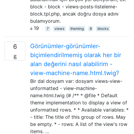
block - block - views-posts-listeleme-
block.tpl.php, ancak doğru dosya adını
bulamıyorum.
19
7
views
theming
8
blocks
Görünümler-görünümler-
6
biçimlendirilmemiş olarak her bir
alan değerini nasıl alabilirim -
view-machine-name.html.twig?
Bir dal dosyam var: dosyam views-view-
unformatted - view-machine-
name.html.twig {# /** * @file * Default
theme implementation to display a view of
unformatted rows. * * Available variables: *
- title: The title of this group of rows. May
be empty. * - rows: A list of the view's row
items. …