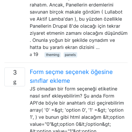
rahatım. Ancak, Panellerin erdemlerini
savunan birçok makale gördüm ( Lullabot
ve Aktif Lamba'dan ), bu yüzden özellikle
Panellerin Drupal 8'de olacağı için tekrar
ziyaret etmenin zamanı olacağını düşündüm
. Onunla yoğun bir şekilde oynadım ve
hatta bu yararlı ekran dizisini …
19
theming
panels
Form seçme seçenek öğesine
3
sınıflar ekleme
JS olmadan bir form seçeneği etiketine
nasıl sınıf ekleyebilirim? Şu anda Form
API'de böyle bir anahtarlı dizi geçirebilirim
array( '0' =&gt; 'option 0', '1' =&gt; 'option
1', ) ve bunun gibi html alacağım &lt;option
value="0"&gt;option 0&lt;/option&gt;
&lt;option value="1"&gt;option