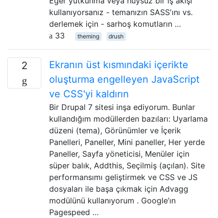
Eğer yutkunma veya huysuz bir iş akışı
kullanıyorsanız - temanızın SASS'ını vs.
derlemek için - sarhoş komutların …
33
theming
drush
Ekranın üst kısmındaki içerikte
2
oluşturma engelleyen JavaScript
ve CSS'yi kaldırın
Bir Drupal 7 sitesi inşa ediyorum. Bunlar
kullandığım modüllerden bazıları: Uyarlama
düzeni (tema), Görünümler ve İçerik
Panelleri, Paneller, Mini paneller, Her yerde
Paneller, Sayfa yöneticisi, Menüler için
süper balık, Addthis, Seçilmiş (açılan). Site
performansımı geliştirmek ve CSS ve JS
dosyaları ile başa çıkmak için Advagg
modülünü kullanıyorum . Google’ın
Pagespeed …