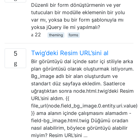
Düzenli bir form dönüştürmenin ve yer
tutucuları bir modülle eklemenin bir yolu
var mı, yoksa bu bir form şablonuyla mı
yoksa jQuery ile mi yapılmalı?
22
theming
forms
Twig’deki Resim URL’sini al
5
Bir görüntüyü dal içinde satır içi stiliyle arka
plan görüntüsü olarak oluşturmak istiyorum.
Bg_image adlı bir alan oluşturdum ve
standart düz sayfaya ekledim. Saatlerce
uğraştıktan sonra node.html.twig’deki Resim
URL’sini aldım. {{
file_url(node.field_bg_image.0.entity.uri.value)
}} ama alanın içinde çalışmasını alamadım -
field-bg_image.html.twig Düğümü oradan
nasıl alabilirim, böylece görüntüyü alabilir
miyim? Resim URL’sini …