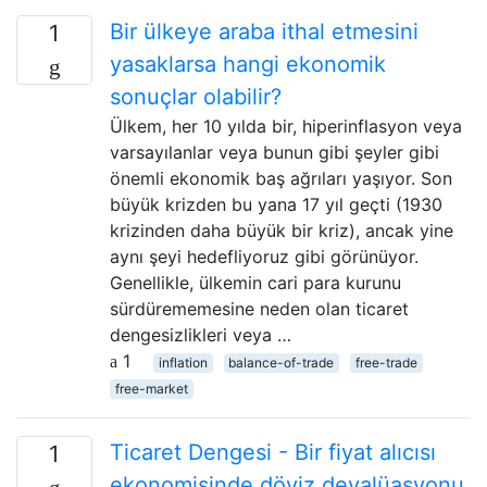
Bir ülkeye araba ithal etmesini
1
yasaklarsa hangi ekonomik
sonuçlar olabilir?
Ülkem, her 10 yılda bir, hiperinflasyon veya
varsayılanlar veya bunun gibi şeyler gibi
önemli ekonomik baş ağrıları yaşıyor. Son
büyük krizden bu yana 17 yıl geçti (1930
krizinden daha büyük bir kriz), ancak yine
aynı şeyi hedefliyoruz gibi görünüyor.
Genellikle, ülkemin cari para kurunu
sürdürememesine neden olan ticaret
dengesizlikleri veya …
1
inflation
balance-of-trade
free-trade
free-market
Ticaret Dengesi - Bir fiyat alıcısı
1
ekonomisinde döviz devalüasyonu