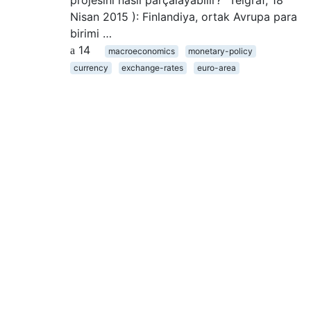
projesini nasıl parçalayabilir?" Telgraf, 18
Nisan 2015 ): Finlandiya, ortak Avrupa para
birimi …
14
macroeconomics
monetary-policy
currency
exchange-rates
euro-area