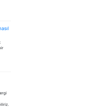
nasıl
k
ir
ergi
iriz.