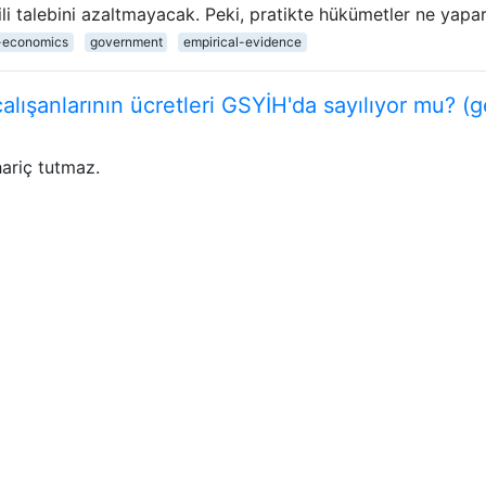
ili talebini azaltmayacak. Peki, pratikte hükümetler ne yapa
-economics
government
empirical-evidence
çalışanlarının ücretleri GSYİH'da sayılıyor mu? (ge
ariç tutmaz.