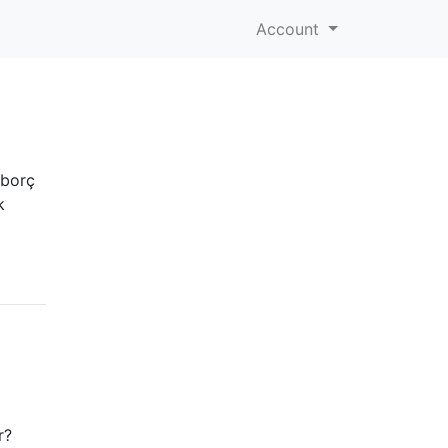
Account
 borç
k
r?