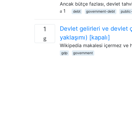
Ancak bütçe fazlası, devlet tahv
1
debt
government-debt
public
Devlet gelirleri ve devlet 
1
yaklaşımı) [kapalı]
Wikipedia makalesi içermez ve h
gdp
government