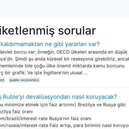
ketlenmiş sorular
kaldırmamaktan ne gibi yararları var?
vlet borcu var; örneğin, OECD ülkeleri arasında en düşük
ya'dır. Şimdi şu anda küresel bir resesyona girebiliriz, anca
önemlerinde bile çoğu ülke önemli miktarda kamu borcunu
 bir grafik: Ve işte İngiltere'nin ulusal …
ent
public-economics
tış Ruble'yi devalüasyondan nasıl koruyacak?
u minimize etmek için faiz artırımı) Brezilya ve Rusya gibi
zilya faiz oranı
/brazil/interest-rate Rusya'nın faiz oranı
russia/interest-rate Faiz artışı, para birimini nasıl koruyo