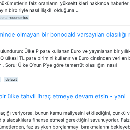
ükümetlerin faiz oranlarını yükselttikleri hakkında haberler
in birbiriyle nasıl ilişkili olduğuna …
ational-economics
iminde olmayan bir bonodaki varsayılan olasılığı 
undurun: Ülke P para kullanan Euro ve yayınlanan bir yıllı
 Q ülkesi TL para birimini kullanır ve Euro cinsinden verilen b
ir . Soru: Ülke Q’nun P’ye göre temerrüt olasılığını nasıl
default
ir ülke tahvil ihraç etmeye devam etsin - yani
 açığı veriyorsa, bunun kamu maliyesini etkilediğini, çünkü v
dış alacaklılara finanse etmesi gerektiğini savunuyorlar. Faiz
ümetlerden, fazlasıyken borçlanmayı bırakmalarını bekleyebil