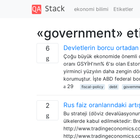
ekonomi bilimi
Etiketler
«government» eti
Devletlerin borcu ortadan 
6
Çoğu büyük ekonomide önemli de
oranı GSYİH'nın% 6'sı olan Eston
yirminci yüzyılın daha zengin d
korumuştur. İşte ABD federal borç
29
fiscal-policy
debt
governm
Rus faiz oranlarındaki ar
2
Bu strateji (döviz devalüasyonun
ülkelerde kabul edilmektedir: Bre
http://www.tradingeconomics.com
http://www.tradingeconomics.com/