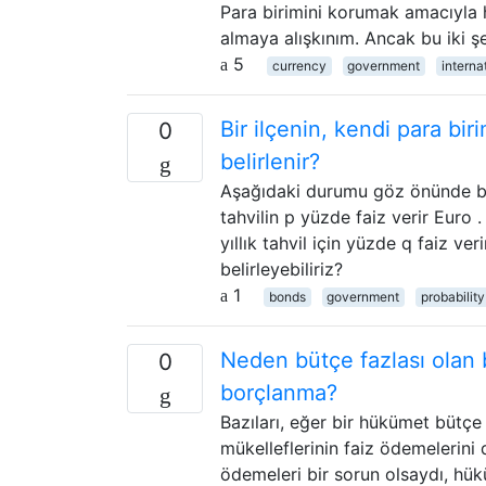
Para birimini korumak amacıyla h
almaya alışkınım. Ancak bu iki şey
5
currency
government
intern
Bir ilçenin, kendi para bir
0
belirlenir?
Aşağıdaki durumu göz önünde bul
tahvilin p yüzde faiz verir Euro .
yıllık tahvil için yüzde q faiz ver
belirleyebiliriz?
1
bonds
government
probability
Neden bütçe fazlası olan b
0
borçlanma?
Bazıları, eğer bir hükümet bütçe
mükelleflerinin faiz ödemelerini 
ödemeleri bir sorun olsaydı, hük