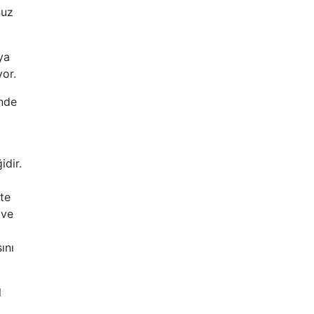
nuz
ya
yor.
inde
idir.
te
 ve
ını
l