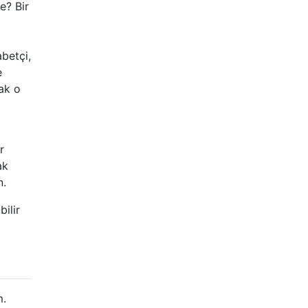
e? Bir
betçi,
e
cak o
r
ak
n.
ilir
m.