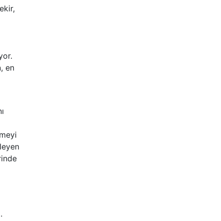
ekir,
yor.
, en
a
nı
rmeyi
şleyen
rinde
.