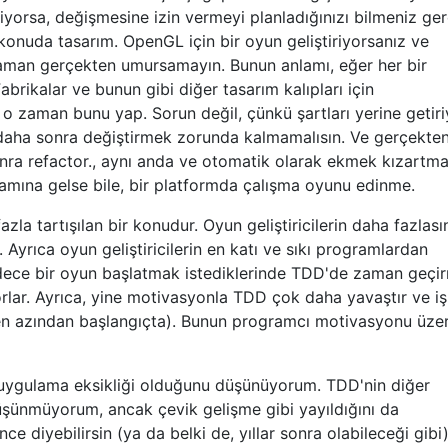
iyorsa, değişmesine izin vermeyi planladığınızı bilmeniz ger
konuda tasarım. OpenGL için bir oyun geliştiriyorsanız ve
zaman gerçekten umursamayın. Bunun anlamı, eğer her bir
abrikalar ve bunun gibi diğer tasarım kalıpları için
 zaman bunu yap. Sorun değil, çünkü şartları yerine getiri
daha sonra değiştirmek zorunda kalmamalısın. Ve gerçekten
ra refactor.
, aynı anda ve otomatik olarak ekmek kızartm
mına gelse bile, bir platformda çalışma oyunu edinme.
zla tartışılan bir konudur. Oyun geliştiricilerin daha fazlası
Ayrıca oyun geliştiricilerin en katı ve sıkı programlardan
dece bir oyun başlatmak istediklerinde TDD'de zaman geçi
lar. Ayrıca, yine motivasyonla TDD çok daha yavaştır ve i
en azından başlangıçta). Bunun programcı motivasyonu üze
 uygulama eksikliği olduğunu düşünüyorum. TDD'nin diğer
şünmüyorum, ancak çevik gelişme gibi yayıldığını da
 diyebilirsin (ya da belki de, yıllar sonra olabileceği gibi)