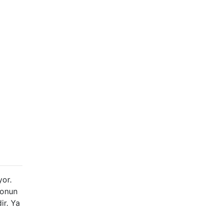
yor.
lonun
ir. Ya