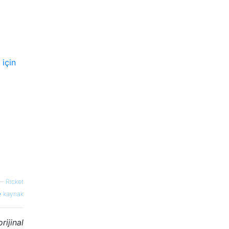
 için
—
Ricket
kaynak
rijinal