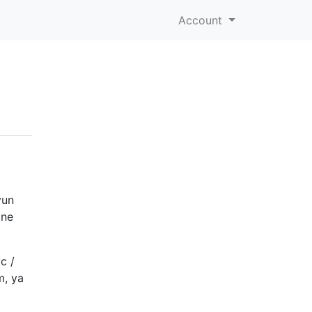
Account
yun
 ne
c /
m, ya