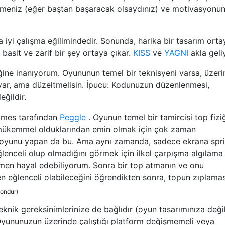
meniz (eğer baştan başaracak olsaydınız) ve motivasyonu
 iyi çalışma eğilimindedir. Sonunda, harika bir tasarım orta
 basit ve zarif bir şey ortaya çıkar.
KISS
ve
YAGNI
akla geli
ine inanıyorum. Oyununun temel bir teknisyeni varsa, üzer
 var, ama düzeltmelisin. İpucu: Kodunuzun düzenlenmesi,
eğildir.
mes tarafından
Peggle
. Oyunun temel bir tamircisi top fiziğ
e mükemmel olduklarından emin olmak için çok zaman
 oyunu yapan da bu. Ama aynı zamanda, sadece ekrana spri
lenceli olup olmadığını görmek için ilkel çarpışma algılama
mamen hayal edebiliyorum. Sonra bir top atmanın ve onu
n eğlenceli olabileceğini öğrendikten sonra, topun zıplamas
yondur)
knik gereksinimlerinize de bağlıdır (oyun tasarımınıza deği
Oyununuzun üzerinde çalıştığı platform değişmemeli veya