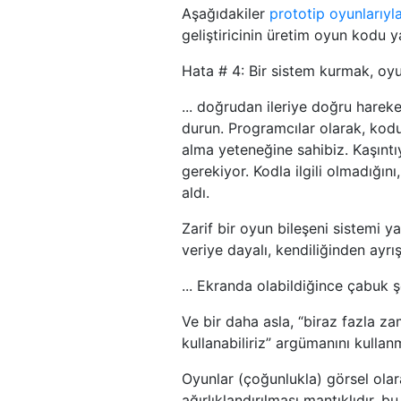
Aşağıdakiler
prototip oyunlarıyla
geliştiricinin üretim oyun kodu 
Hata # 4: Bir sistem kurmak, oyu
... doğrudan ileriye doğru harek
durun. Programcılar olarak, kod
alma yeteneğine sahibiz. Kaşınt
gerekiyor. Kodla ilgili olmadığın
aldı.
Zarif bir oyun bileşeni sistemi 
veriye dayalı, kendiliğinden ayrı
... Ekranda olabildiğince çabuk ş
Ve bir daha asla, “biraz fazla 
kullanabiliriz” argümanını kullan
Oyunlar (çoğunlukla) görsel ola
ağırlıklandırılması mantıklıdır, 