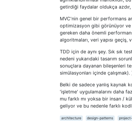
getirdiği faydalar oldukça azdır
MVC'nin genel bir performans art
optimizasyon gibi görünüyor ve 
gereken daha önemli performans 
algoritmaları, veri yapısı geçiş, v
TDD için de aynı şey. Sık sık t
nedeni yukarıdaki tasarım sorunla
sonuçlara dayanan bileşenleri t
simülasyonları içinde çalışmak). 
Belki de sadece yanlış kaynak 
'işletme' uygulamalarını daha fa
mu farklı mı yoksa bir insan / kül
geliyor ve bu nedenle farklı kodl
architecture
design-patterns
projec