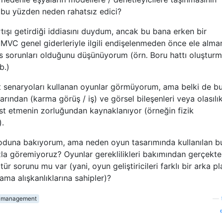
, bu yüzden neden rahatsız edici?
ışı getirdiği iddiasını duydum, ancak bu bana erken bir
MVC genel giderleriyle ilgili endişelenmeden önce ele alma
sorunları olduğunu düşünüyorum (örn. Boru hattı oluşturm
b.)
est senaryoları kullanan oyunlar görmüyorum, ama belki de b
rından (karma görüş / iş) ve görsel bileşenleri veya olasılı
est etmenin zorluğundan kaynaklanıyor (örneğin fizik
).
koduna bakıyorum, ama neden oyun tasarımında kullanılan b
zla göremiyoruz? Oyunlar gereklilikleri bakımından gerçekt
tür sorunu mu var (yani, oyun geliştiricileri farklı bir arka p
ama alışkanlıklarına sahipler)?
t-management
—