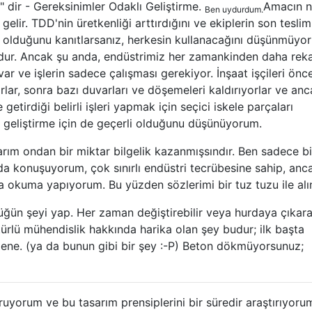
dir - Gereksinimler Odaklı Geliştirme.
Amacın n
Ben uydurdum.
gelir. TDD'nin üretkenliği arttırdığını ve ekiplerin son teslim
ı olduğunu kanıtlarsanız, herkesin kullanacağını düşünmüyor
ur. Ancak şu anda, endüstrimiz her zamankinden daha reka
ar ve işlerin sadece çalışması gerekiyor. İnşaat işçileri önc
rlar, sonra bazı duvarları ve döşemeleri kaldırıyorlar ve an
etirdiği belirli işleri yapmak için seçici iskele parçaları
m geliştirme için de geçerli olduğunu düşünüyorum.
rım ondan bir miktar bilgelik kazanmışsındır. Ben sadece bi
a konuşuyorum, çok sınırlı endüstri tecrübesine sahip, anc
 okuma yapıyorum. Bu yüzden sözlerimi bir tuz tuzu ile alı
ğün şeyi yap. Her zaman değiştirebilir veya hurdaya çıkarab
türlü mühendislik hakkında harika olan şey budur; ilk başta
dene. (ya da bunun gibi bir şey :-P) Beton dökmüyorsunuz;
uyorum ve bu tasarım prensiplerini bir süredir araştırıyoru