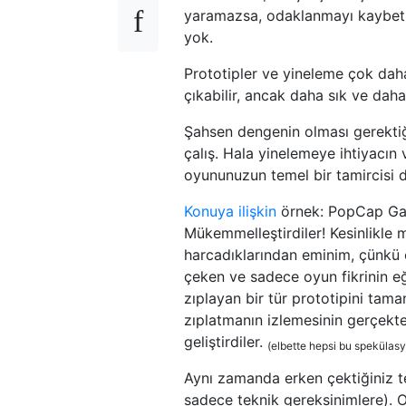
yaramazsa, odaklanmayı kaybet
yok.
Prototipler ve yineleme çok daha
çıkabilir, ancak daha sık ve daha
Şahsen dengenin olması gerektiğ
çalış. Hala yinelemeye ihtiyacın
oyununuzun temel bir tamircisi d
Konuya ilişkin
örnek: PopCap Ga
Mükemmelleştirdiler! Kesinlikl
harcadıklarından eminim, çünkü
çeken ve sadece oyun fikrinin eğ
zıplayan bir tür prototipini ta
zıplatmanın izlemesinin gerçekte
geliştirdiler.
(elbette hepsi bu spekülas
Aynı zamanda erken çektiğiniz te
sadece teknik gereksinimlere). 