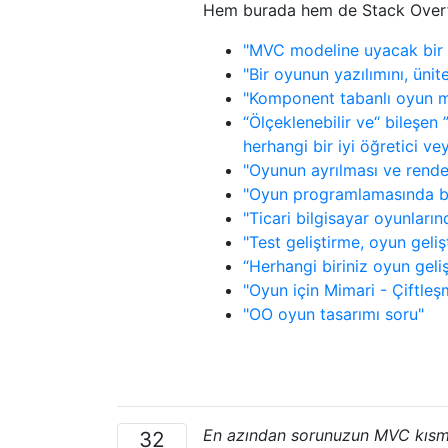
Hem burada hem de Stack Overflo
"MVC modeline uyacak bir o
"Bir oyunun yazılımını, ünit
"Komponent tabanlı oyun m
“Ölçeklenebilir ve“ bileşen 
herhangi bir iyi öğretici v
"Oyunun ayrılması ve rende
"Oyun programlamasında bir
"Ticari bilgisayar oyunları
"Test geliştirme, oyun geli
“Herhangi biriniz oyun geli
"Oyun için Mimari - Çiftle
"OO oyun tasarımı soru"
En azından sorunuzun MVC kısmıyl
32