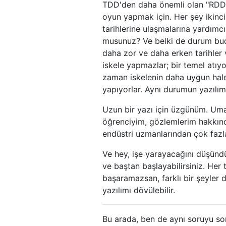
TDD'den daha önemli olan "RDD" 
oyun yapmak için. Her şey ikinci 
tarihlerine ulaşmalarına yardımc
musunuz? Ve belki de durum bud
daha zor ve daha erken tarihler v
iskele yapmazlar; bir temel atıyo
zaman iskelenin daha uygun hale g
yapıyorlar. Aynı durumun yazılı
Uzun bir yazı için üzgünüm. Uma
öğrenciyim, gözlemlerim hakkınd
endüstri uzmanlarından çok fazla
Ve hey, işe yarayacağını düşündü
ve baştan başlayabilirsiniz. Her 
başaramazsan, farklı bir şeyler 
yazılımı dövülebilir.
Bu arada, ben de aynı soruyu sor