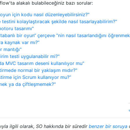
w'ta alakalı bulabileceğiniz bazı sorular:
yun için kodu nasıl düzenleyebilirsiniz?"
e testini kolaylaştıracak şekilde nasıl tasarlayabilirim?"
otoru tasarımı"
”tabanlı bir oyun“ çerçeve ”nin nasıl tasarlandığını öğrenmek
eya kaynak var mı?”
r mantığı"
im testi uygulanabilir mi?"
nda MVC tasarım deseni kullanılıyor mu"
ştirmede normal bir yaklaşım mıdır?"
ştirme için Scrum kullanıyor mu?”
şmek ya da çiftleşmemek?"
a ilgili olarak, SO hakkında bir süredir
benzer bir soruya
o