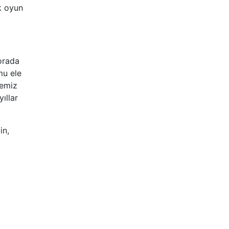
k oyun
 orada
mu ele
memiz
ıllar
in,