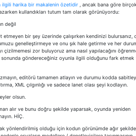
 ilgili harika bir makalenin özetidir
, ancak bana göre birço
yazarken kullandıkları tutum tam olarak görünüyordu:
n değil
et etmeyen bir şey üzerinde çalışırken kendinizi bulursanız,
umuzu genelleştirmeye ve onu şık hale getirme ve her duru
ıyı çizilmemesi zor buluyoruz ama nasıl yapılacağını öğren
ı, sonunda göndereceğiniz oyunla ilgili olduğunu fark etmek y
yazmayın, editörü tamamen atlayın ve durumu kodda sabitley
ştırma, XML çılgınlığı ve sadece lanet olası şeyi kodlayın.
eyler olsun.
zaman alır ve bunu doğru şekilde yaparsak, oyunda yeniden
mayın. HİÇ.
rak yönlendirilmiş olduğu için kodun görünümde ağır şekilde
bu nedenle eşyaların modellere / denetleyicilere taşınmasının