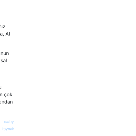
nız
a, AI
unun
ksal
u
en çok
landan
timoxley
kaynak