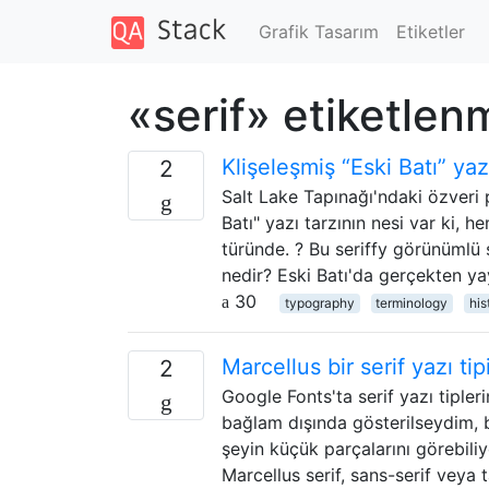
Grafik Tasarım
Etiketler
«serif» etiketlen
Klişeleşmiş “Eski Batı” yazı
2
Salt Lake Tapınağı'ndaki özveri
Batı" yazı tarzının nesi var ki, 
türünde. ? Bu seriffy görünümlü şe
nedir? Eski Batı'da gerçekten y
30
typography
terminology
his
Marcellus bir serif yazı tip
2
Google Fonts'ta serif yazı tipler
bağlam dışında gösterilseydim, bu
şeyin küçük parçalarını görebili
Marcellus serif, sans-serif veya