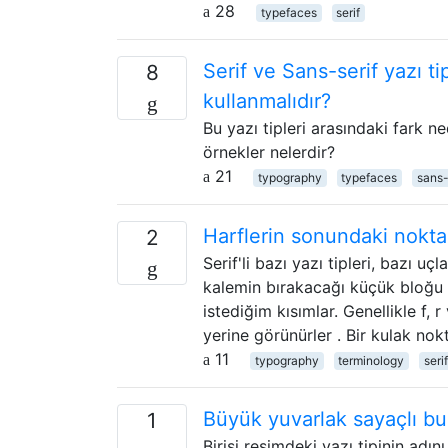
28
typefaces
serif
Serif ve Sans-serif yazı tip
8
kullanmalıdır?
Bu yazı tipleri arasındaki fark ne
örnekler nelerdir?
21
typography
typefaces
sans-
Harflerin sonundaki nokta
2
Serif'li bazı yazı tipleri, bazı u
kalemin bırakacağı küçük bloğu 
istediğim kısımlar. Genellikle f, r
yerine görünürler . Bir kulak nok
11
typography
terminology
serif
Büyük yuvarlak sayaçlı bu k
1
Birisi resimdeki yazı tipinin adı