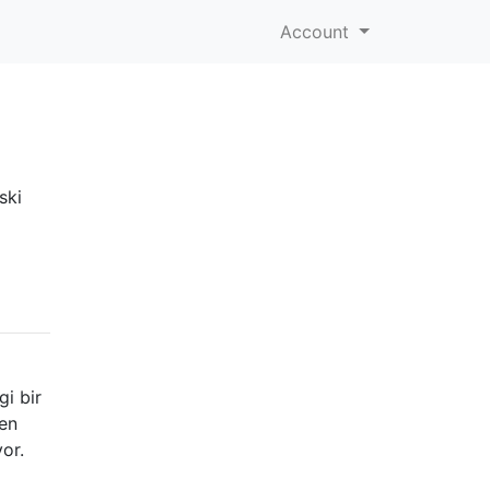
Account
ski
gi bir
len
or.