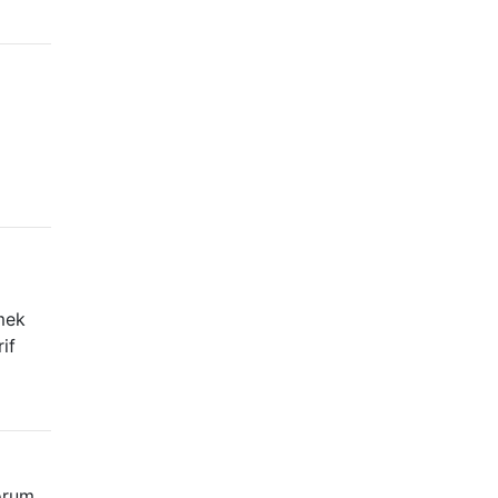
mek
if
orum.