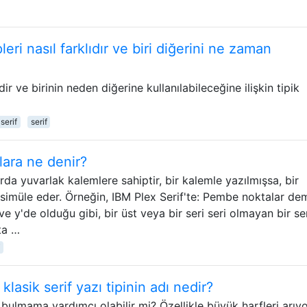
leri nasıl farklıdır ve biri diğerini ne zaman
dir ve birinin neden diğerine kullanılabileceğine ilişkin tipik
serif
serif
lara ne denir?
çlarda yuvarlak kalemlere sahiptir, bir kalemle yazılmışsa, bir
simüle eder. Örneğin, IBM Plex Serif'te: Pembe noktalar de
 ve y'de olduğu gibi, bir üst veya bir seri seri olmayan bir ser
ta …
lasik serif yazı tipinin adı nedir?
nı bulmama yardımcı olabilir mi? Özellikle büyük harfleri arıy