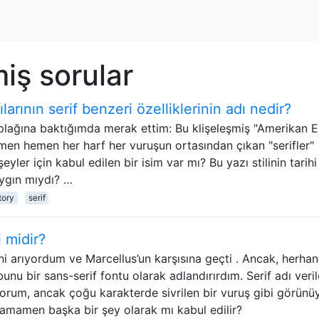
miş sorular
larının serif benzeri özelliklerinin adı nedir?
 plağına baktığımda merak ettim: Bu klişeleşmiş "Amerikan E
hemen hemen her harf her vuruşun ortasından çıkan "serifler"
yler için kabul edilen bir isim var mı? Bu yazı stilinin tarihi
aygın mıydı? …
tory
serif
i midir?
ini arıyordum ve Marcellus’un karşısına geçti . Ancak, herhan
nu bir sans-serif fontu olarak adlandırırdım. Serif adı veri
yorum, ancak çoğu karakterde sivrilen bir vuruş gibi görünüy
 tamamen başka bir şey olarak mı kabul edilir?