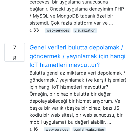
çerçevesi bir uygulama sunucusuna
bağlanır. Önceki uygulama deneyimim PHP
/ MySQL ve MongoDB tabanlı özel bir
sistemdi. Çok fazla platform var ve …
33
web-services
visualization
Genel verileri bulutta depolamak /
7
göndermek / yayınlamak için hangi
IoT hizmetleri mevcuttur?
Bulutta genel az miktarda veri depolamak /
göndermek / yayınlamak (ve karşıt işlemler)
için hangi IoT hizmetleri mevcuttur?
Örneğin, bir cihazın bulutta bir değer
depolayabileceği bir hizmet arıyorum. Ve
başka bir varlık (başka bir cihaz, bazı JS
kodlu bir web sitesi, bir web sunucusu, bir
mobil uygulama) bu değeri alabilir. …
16
web-services
publish-subscriber