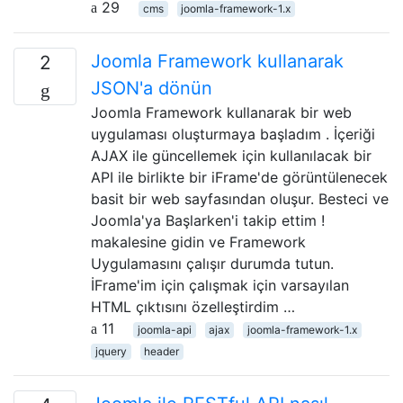
29
cms
joomla-framework-1.x
Joomla Framework kullanarak
2
JSON'a dönün
Joomla Framework kullanarak bir web
uygulaması oluşturmaya başladım . İçeriği
AJAX ile güncellemek için kullanılacak bir
API ile birlikte bir iFrame'de görüntülenecek
basit bir web sayfasından oluşur. Besteci ve
Joomla'ya Başlarken'i takip ettim !
makalesine gidin ve Framework
Uygulamasını çalışır durumda tutun.
İFrame'im için çalışmak için varsayılan
HTML çıktısını özelleştirdim …
11
joomla-api
ajax
joomla-framework-1.x
jquery
header