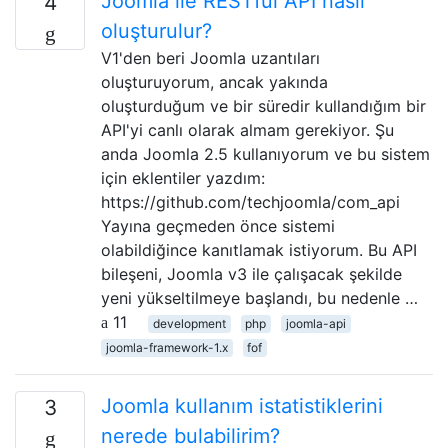
Joomla ile RESTful API nasıl
4
oluşturulur?
V1'den beri Joomla uzantıları
oluşturuyorum, ancak yakında
oluşturduğum ve bir süredir kullandığım bir
API'yi canlı olarak almam gerekiyor. Şu
anda Joomla 2.5 kullanıyorum ve bu sistem
için eklentiler yazdım:
https://github.com/techjoomla/com_api
Yayına geçmeden önce sistemi
olabildiğince kanıtlamak istiyorum. Bu API
bileşeni, Joomla v3 ile çalışacak şekilde
yeni yükseltilmeye başlandı, bu nedenle …
11
development
php
joomla-api
joomla-framework-1.x
fof
Joomla kullanım istatistiklerini
3
nerede bulabilirim?