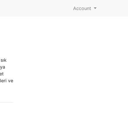
Account
 sık
uya
et
leri ve