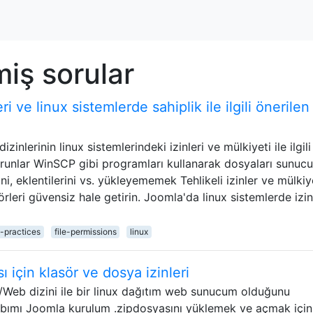
miş sorular
i ve linux sistemlerde sahiplik ile ilgili önerilen
inlerinin linux sistemlerindeki izinleri ve mülkiyeti ile ilgili
sorunlar WinSCP gibi programları kullanarak dosyaları sunuc
i, eklentilerini vs. yükleyememek Tehlikeli izinler ve mülkiy
rleri güvensiz hale getirin. Joomla'da linux sistemlerde izin
practices
file-permissions
linux
 için klasör ve dosya izinleri
Web dizini ile bir linux dağıtım web sunucum olduğunu
sabımı Joomla kurulum .zipdosyasını yüklemek ve açmak için