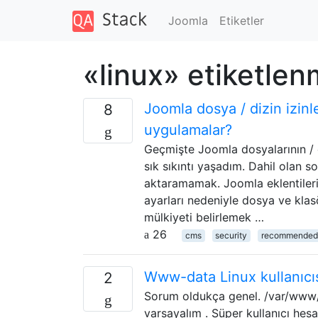
Joomla
Etiketler
«linux» etiketlen
Joomla dosya / dizin izinler
8
uygulamalar?
Geçmişte Joomla dosyalarının / diz
sık sıkıntı yaşadım. Dahil olan 
aktaramamak. Joomla eklentilerin
ayarları nedeniyle dosya ve klasö
mülkiyeti belirlemek …
26
cms
security
recommended-
Www-data Linux kullanıcısı
2
Sorum oldukça genel. /var/www/
varsayalım . Süper kullanıcı he