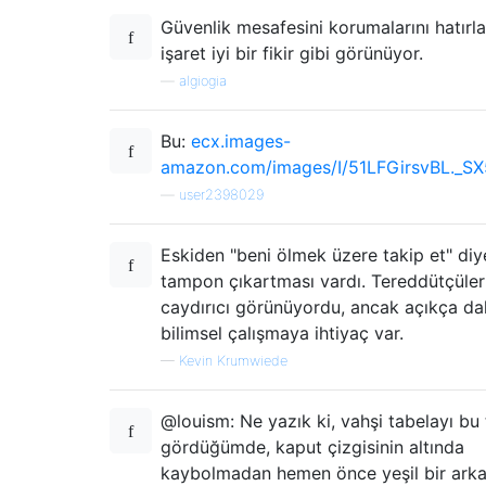
Güvenlik mesafesini korumalarını hatırla
işaret iyi bir fikir gibi görünüyor.
—
algiogia
Bu:
ecx.images-
amazon.com/images/I/51LFGirsvBL._SX
—
user2398029
Eskiden "beni ölmek üzere takip et" diy
tampon çıkartması vardı. Tereddütçüler
caydırıcı görünüyordu, ancak açıkça da
bilimsel çalışmaya ihtiyaç var.
—
Kevin Krumwiede
@louism: Ne yazık ki, vahşi tabelayı bu 
gördüğümde, kaput çizgisinin altında
kaybolmadan hemen önce yeşil bir arka