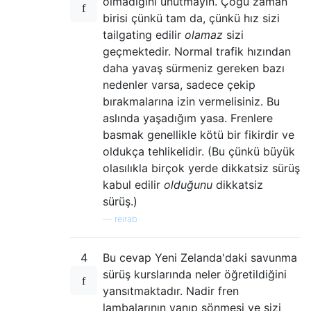
olmadığını unutmayın. Çoğu zaman
birisi çünkü tam da, çünkü hız sizi
tailgating edilir
olamaz
sizi
geçmektedir. Normal trafik hızından
daha yavaş sürmeniz gereken bazı
nedenler varsa, sadece çekip
bırakmalarına izin vermelisiniz. Bu
aslında yaşadığım yasa. Frenlere
basmak genellikle kötü bir fikirdir ve
oldukça tehlikelidir. (Bu çünkü büyük
olasılıkla birçok yerde dikkatsiz sürüş
kabul edilir
olduğunu
dikkatsiz
sürüş.)
—
reirab
4
Bu cevap Yeni Zelanda'daki savunma
sürüş kurslarında neler öğretildiğini
yansıtmaktadır. Nadir fren
lambalarının yanıp sönmesi ve sizi