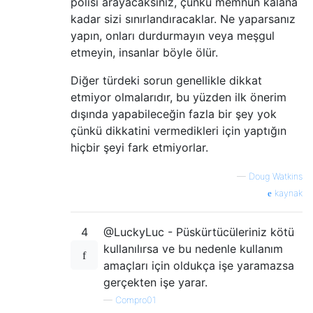
polisi arayacaksınız, çünkü memnun kalana
kadar sizi sınırlandıracaklar. Ne yaparsanız
yapın, onları durdurmayın veya meşgul
etmeyin, insanlar böyle ölür.
Diğer türdeki sorun genellikle dikkat
etmiyor olmalarıdır, bu yüzden ilk önerim
dışında yapabileceğin fazla bir şey yok
çünkü dikkatini vermedikleri için yaptığın
hiçbir şeyi fark etmiyorlar.
—
Doug Watkins
kaynak
4
@LuckyLuc - Püskürtücüleriniz kötü
kullanılırsa ve bu nedenle kullanım
amaçları için oldukça işe yaramazsa
gerçekten işe yarar.
—
Compro01