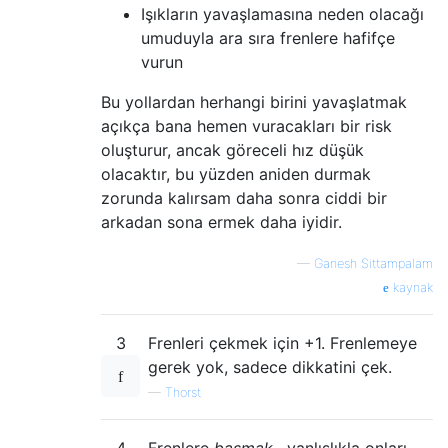
Işıkların yavaşlamasına neden olacağı
umuduyla ara sıra frenlere hafifçe
vurun
Bu yollardan herhangi birini yavaşlatmak
açıkça bana hemen vuracakları bir risk
oluşturur, ancak göreceli hız düşük
olacaktır, bu yüzden aniden durmak
zorunda kalırsam daha sonra ciddi bir
arkadan sona ermek daha iyidir.
—
Ganesh Sittampalam
kaynak
3
Frenleri çekmek için +1. Frenlemeye
gerek yok, sadece dikkatini çek.
—
Thorst
4
Frenlere
basmak
, yanlışlıkla onları