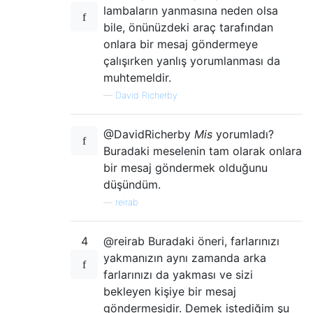
lambaların yanmasına neden olsa
bile, önünüzdeki araç tarafından
onlara bir mesaj göndermeye
çalışırken yanlış yorumlanması da
muhtemeldir.
—
David Richerby
@DavidRicherby
Mis
yorumladı?
Buradaki meselenin tam olarak onlara
bir mesaj göndermek olduğunu
düşündüm.
—
reirab
4
@reirab Buradaki öneri, farlarınızı
yakmanızın aynı zamanda arka
farlarınızı da yakması ve sizi
bekleyen kişiye bir mesaj
göndermesidir. Demek istediğim şu