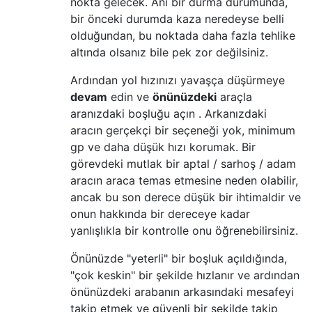
nokta gelecek. Ani bir durma durumunda,
bir önceki durumda kaza neredeyse belli
olduğundan, bu noktada daha fazla tehlike
altında olsanız bile pek zor değilsiniz.
Ardından yol hızınızı yavaşça düşürmeye
devam
edin ve
önünüzdeki
araçla
aranızdaki boşluğu açın . Arkanızdaki
aracın gerçekçi bir seçeneği yok, minimum
gp ve daha düşük hızı korumak. Bir
görevdeki mutlak bir aptal / sarhoş / adam
aracın araca temas etmesine neden olabilir,
ancak bu son derece düşük bir ihtimaldir ve
onun hakkında bir dereceye kadar
yanlışlıkla bir kontrolle onu öğrenebilirsiniz.
Önünüzde "yeterli" bir boşluk açıldığında,
"çok keskin" bir şekilde hızlanır ve ardından
önünüzdeki arabanın arkasındaki mesafeyi
takip etmek ve güvenli bir şekilde takip