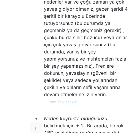
nedenler var ve çoğu zaman ya çok
yavaş gidiyor olmanız, geçen şeridi 4
şeritli bir karayolu üzerinde
tutuyorsunuz (bu durumda ya
geçmeniz ya da geçmeniz gerekir) ,
çünkü bu da sinir bozucu) veya onlar
için çok yavaş gidiyorsunuz (bu
durumda, yanlış bir şey
yapmıyorsunuz ve muhtemelen fazla
bir şey yapamazsınız). Frenlere
dokunun, yavaşlayın (güvenli bir
şekilde) veya sadece yollarından
çekilin ve onların sefil yaşamlarına
devam etmelerine izin verin.
—
Yeni Yapılacaklar
5
Neden
kuyrukta
olduğunuzu
belirtmek için + 1 . Bu arada, birçok
ABD eyaletinde (çoğu olmasa da)