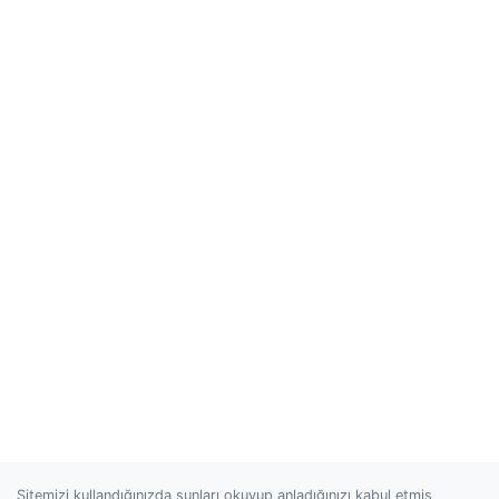
Sitemizi kullandığınızda şunları okuyup anladığınızı kabul etmiş