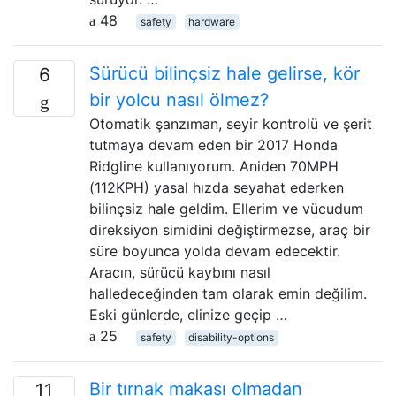
48
safety
hardware
Sürücü bilinçsiz hale gelirse, kör
6
bir yolcu nasıl ölmez?
Otomatik şanzıman, seyir kontrolü ve şerit
tutmaya devam eden bir 2017 Honda
Ridgline kullanıyorum. Aniden 70MPH
(112KPH) yasal hızda seyahat ederken
bilinçsiz hale geldim. Ellerim ve vücudum
direksiyon simidini değiştirmezse, araç bir
süre boyunca yolda devam edecektir.
Aracın, sürücü kaybını nasıl
halledeceğinden tam olarak emin değilim.
Eski günlerde, elinize geçip …
25
safety
disability-options
Bir tırnak makası olmadan
11