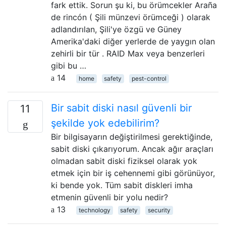
fark ettik. Sorun şu ki, bu örümcekler Araña
de rincón ( Şili münzevi örümceği ) olarak
adlandırılan, Şili'ye özgü ve Güney
Amerika'daki diğer yerlerde de yaygın olan
zehirli bir tür . RAID Max veya benzerleri
gibi bu …
14
home
safety
pest-control
Bir sabit diski nasıl güvenli bir
11
şekilde yok edebilirim?
Bir bilgisayarın değiştirilmesi gerektiğinde,
sabit diski çıkarıyorum. Ancak ağır araçları
olmadan sabit diski fiziksel olarak yok
etmek için bir iş cehennemi gibi görünüyor,
ki bende yok. Tüm sabit diskleri imha
etmenin güvenli bir yolu nedir?
13
technology
safety
security