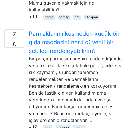
Mumu güvenle yakmak için ne
kullanabilirim?
19
home
safety
fire
lifespan
Parmaklarımı kesmeden küçük bir
7
gıda maddesini nasıl güvenli bir
şekilde rendeleyebilirim?
Bir parça parmesan peyniri rendelediğimde
ve blok özellikle küçük hale geldiğinde, sık
sık kaymam / üründen tamamen
rendelenmekten ve parmaklarımı
kesmekten / rendelemekten korkuyorum.
Ben de lastik eldiven kullandım ama
yeterince kalın olmadıklarından endişe
ediyorum. Buna karşı korunmanın en iyi
yolu nedir? Bunu önlemek için yerleşik
işlevlere sahip rendeler var …
17
food
kitchen
safety