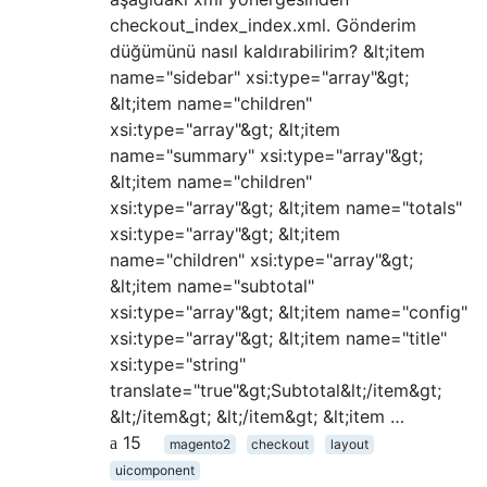
checkout_index_index.xml. Gönderim
düğümünü nasıl kaldırabilirim? &lt;item
name="sidebar" xsi:type="array"&gt;
&lt;item name="children"
xsi:type="array"&gt; &lt;item
name="summary" xsi:type="array"&gt;
&lt;item name="children"
xsi:type="array"&gt; &lt;item name="totals"
xsi:type="array"&gt; &lt;item
name="children" xsi:type="array"&gt;
&lt;item name="subtotal"
xsi:type="array"&gt; &lt;item name="config"
xsi:type="array"&gt; &lt;item name="title"
xsi:type="string"
translate="true"&gt;Subtotal&lt;/item&gt;
&lt;/item&gt; &lt;/item&gt; &lt;item …
15
magento2
checkout
layout
uicomponent