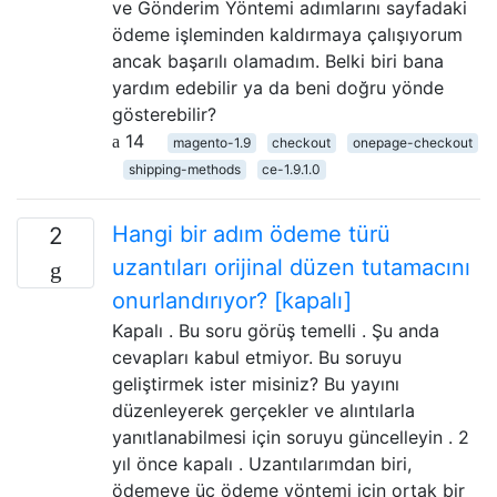
ve Gönderim Yöntemi adımlarını sayfadaki
ödeme işleminden kaldırmaya çalışıyorum
ancak başarılı olamadım. Belki biri bana
yardım edebilir ya da beni doğru yönde
gösterebilir?
14
magento-1.9
checkout
onepage-checkout
shipping-methods
ce-1.9.1.0
Hangi bir adım ödeme türü
2
uzantıları orijinal düzen tutamacını
onurlandırıyor? [kapalı]
Kapalı . Bu soru görüş temelli . Şu anda
cevapları kabul etmiyor. Bu soruyu
geliştirmek ister misiniz? Bu yayını
düzenleyerek gerçekler ve alıntılarla
yanıtlanabilmesi için soruyu güncelleyin . 2
yıl önce kapalı . Uzantılarımdan biri,
ödemeye üç ödeme yöntemi için ortak bir