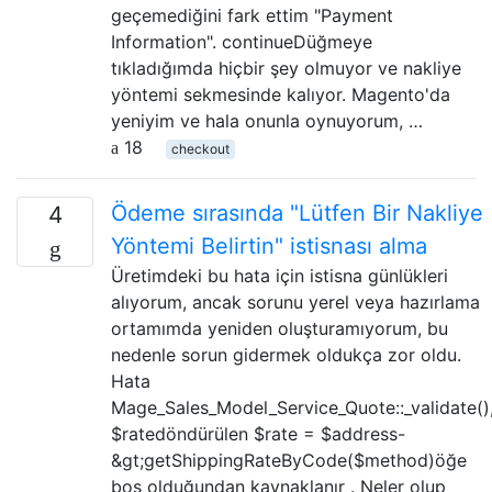
geçemediğini fark ettim "Payment
Information". continueDüğmeye
tıkladığımda hiçbir şey olmuyor ve nakliye
yöntemi sekmesinde kalıyor. Magento'da
yeniyim ve hala onunla oynuyorum, …
18
checkout
Ödeme sırasında "Lütfen Bir Nakliye
4
Yöntemi Belirtin" istisnası alma
Üretimdeki bu hata için istisna günlükleri
alıyorum, ancak sorunu yerel veya hazırlama
ortamımda yeniden oluşturamıyorum, bu
nedenle sorun gidermek oldukça zor oldu.
Hata
Mage_Sales_Model_Service_Quote::_validate()
$ratedöndürülen $rate = $address-
&gt;getShippingRateByCode($method)öğe
boş olduğundan kaynaklanır . Neler olup