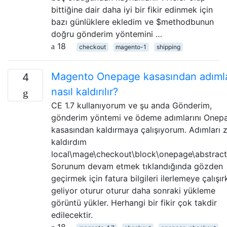
bittiğine dair daha iyi bir fikir edinmek için
bazı günlüklere ekledim ve $methodbunun
doğru gönderim yöntemini …
18
checkout
magento-1
shipping
Magento Onepage kasasından adıml
4
nasıl kaldırılır?
CE 1.7 kullanıyorum ve şu anda Gönderim,
gönderim yöntemi ve ödeme adımlarını Onep
kasasından kaldırmaya çalışıyorum. Adımları 
kaldırdım
local\mage\checkout\block\onepage\abstract
Sorunum devam etmek tıklandığında gözden
geçirmek için fatura bilgileri ilerlemeye çalışı
geliyor oturur oturur daha sonraki yükleme
görüntü yükler. Herhangi bir fikir çok takdir
edilecektir.
18