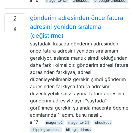
magento-1.7
checkout
onepage-checkout
gönderim adresinden önce fatura
2
adresini yeniden sıralama
(değiştirme)
sayfadaki kasada gönderim adresinden
önce fatura adresini yeniden sıralamam
gerekiyor. aslında mantık şimdi olduğundan
daha farklı olmalıdır. gönderim adresi fatura
adresinden farklıysa, adresi
düzenleyebilmeniz gerekir. şimdi gönderim
adresinden farklıysa fatura adresini
düzenleyebilirsiniz. ayrıca fatura adresinin
gönderim adresiyle aynı "sayfada"
görünmesi gerekir. şu anda macenta ödeme
adımlarında 1. adım. bunu nasıl …
17
magento2
magento-2.1
checkout
shipping-address
billing-address