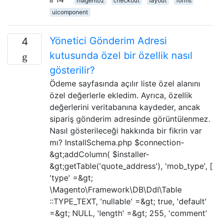
magento2
checkout
layout
forms
uicomponent
Yönetici Gönderim Adresi
4
kutusunda özel bir özellik nasıl
gösterilir?
Ödeme sayfasında açılır liste özel alanını
özel değerlerle ekledim. Ayrıca, özellik
değerlerini veritabanına kaydeder, ancak
sipariş gönderim adresinde görüntülenmez.
Nasıl gösterileceği hakkında bir fikrin var
mı? InstallSchema.php $connection-
&gt;addColumn( $installer-
&gt;getTable('quote_address'), 'mob_type', [
'type' =&gt;
\Magento\Framework\DB\Ddl\Table
::TYPE_TEXT, 'nullable' =&gt; true, 'default'
=&gt; NULL, 'length' =&gt; 255, 'comment'