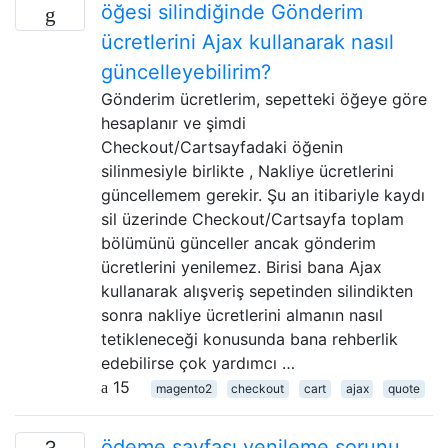
öğesi silindiğinde Gönderim
ücretlerini Ajax kullanarak nasıl
güncelleyebilirim?
Gönderim ücretlerim, sepetteki öğeye göre
hesaplanır ve şimdi
Checkout/Cartsayfadaki öğenin
silinmesiyle birlikte , Nakliye ücretlerini
güncellemem gerekir. Şu an itibariyle kaydı
sil üzerinde Checkout/Cartsayfa toplam
bölümünü günceller ancak gönderim
ücretlerini yenilemez. Birisi bana Ajax
kullanarak alışveriş sepetinden silindikten
sonra nakliye ücretlerini almanın nasıl
tetikleneceği konusunda bana rehberlik
edebilirse çok yardımcı …
15
magento2
checkout
cart
ajax
quote
ödeme sayfası yenileme sorunu