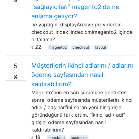
“sağlayıcıları” magento2'de ne
anlama geliyor?
ne yaptığını displayAreave providerbir
checkout_index_index.xmlmagento2 içinde
ortalama?
22
magento2
checkout
layout
Müşterilerin ikinci adlarını / adlarını
5
ödeme sayfasından nasıl
kaldırabilirim?
Magento'nun en son sürümüne geçtikten
sonra, ödeme sayfasında müşterilerin ikinci
adını / baş harfini soran yeni bir girişin
göründüğünü fark ettim. "İkinci ad / adi"
girişini ödeme sayfasından nasıl
kaldırabilirim?
19
checkout
customer