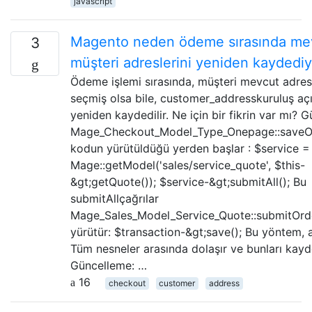
javascript
Magento neden ödeme sırasında me
3
müşteri adreslerini yeniden kaydedi
Ödeme işlemi sırasında, müşteri mevcut adre
seçmiş olsa bile, customer_addresskuruluş aç
yeniden kaydedilir. Ne için bir fikrin var mı? 
Mage_Checkout_Model_Type_Onepage::saveO
kodun yürütüldüğü yerden başlar : $service =
Mage::getModel('sales/service_quote', $this-
&gt;getQuote()); $service-&gt;submitAll(); Bu
submitAllçağrılar
Mage_Sales_Model_Service_Quote::submitOrd
yürütür: $transaction-&gt;save(); Bu yöntem, al
Tüm nesneler arasında dolaşır ve bunları kayd
Güncelleme: …
16
checkout
customer
address