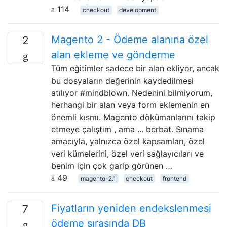
114
checkout
development
Magento 2 - Ödeme alanına özel
2
alan ekleme ve gönderme
Tüm eğitimler sadece bir alan ekliyor, ancak
bu dosyaların değerinin kaydedilmesi
atılıyor #mindblown. Nedenini bilmiyorum,
herhangi bir alan veya form eklemenin en
önemli kısmı. Magento dökümanlarını takip
etmeye çalıştım , ama ... berbat. Sınama
amacıyla, yalnızca özel kapsamları, özel
veri kümelerini, özel veri sağlayıcıları ve
benim için çok garip görünen …
49
magento-2.1
checkout
frontend
Fiyatların yeniden endekslenmesi
7
ödeme sırasında DB