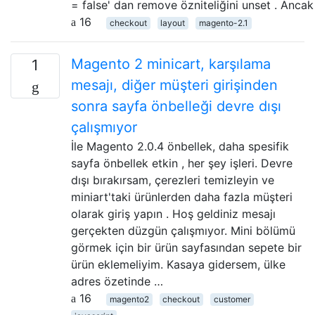
= false' dan remove özniteliğini unset . Ancak 
16
checkout
layout
magento-2.1
Magento 2 minicart, karşılama
1
mesajı, diğer müşteri girişinden
sonra sayfa önbelleği devre dışı
çalışmıyor
İle Magento 2.0.4 önbellek, daha spesifik
sayfa önbellek etkin , her şey işleri. Devre
dışı bırakırsam, çerezleri temizleyin ve
miniart'taki ürünlerden daha fazla müşteri
olarak giriş yapın . Hoş geldiniz mesajı
gerçekten düzgün çalışmıyor. Mini bölümü
görmek için bir ürün sayfasından sepete bir
ürün eklemeliyim. Kasaya gidersem, ülke
adres özetinde …
16
magento2
checkout
customer