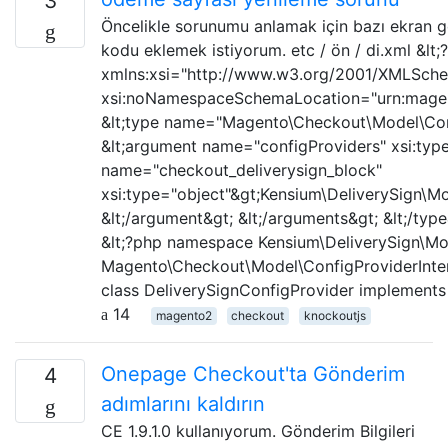
3
Öncelikle sorunumu anlamak için bazı ekran gö
kodu eklemek istiyorum. etc / ön / di.xml &lt;
xmlns:xsi="http://www.w3.org/2001/XMLSche
xsi:noNamespaceSchemaLocation="urn:magent
&lt;type name="Magento\Checkout\Model\Com
&lt;argument name="configProviders" xsi:type
name="checkout_deliverysign_block"
xsi:type="object"&gt;Kensium\DeliverySign\Mo
&lt;/argument&gt; &lt;/arguments&gt; &lt;/typ
&lt;?php namespace Kensium\DeliverySign\Mo
Magento\Checkout\Model\ConfigProviderInter
class DeliverySignConfigProvider implements
14
magento2
checkout
knockoutjs
Onepage Checkout'ta Gönderim
4
adımlarını kaldırın
CE 1.9.1.0 kullanıyorum. Gönderim Bilgileri