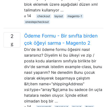
blok eklemek üzere aşağıdaki düzen xml
talimatını kullanıyor …
14
checkout
layout
magento-1
onestepcheckout
Ödeme Formu - Bir sınıfta birden
2
çok öğeyi sarma - Magento 2
Div'de iki ödeme formu öğesini nasıl
sararsınız? Diyelim ki bu ülkeyi ve zip /
posta kodu alanlarını sınıfıyla birlikte bir
div'de sarmak istedim example-class, bunu
nasıl yaparım? Ne denedim Bunu çocuk
olarak ekleyerek başarmaya çalıştım
&lt;item name="shippingAddress"
xsi:type="array"&gt;ama bu sadece ön uçta
hatalara neden oluyor. İçinde etiket
olmadan boş bir …
14