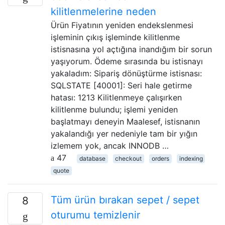
kilitlenmelerine neden
Ürün Fiyatının yeniden endekslenmesi
işleminin çıkış işleminde kilitlenme
istisnasına yol açtığına inandığım bir sorun
yaşıyorum. Ödeme sırasında bu istisnayı
yakaladım: Sipariş dönüştürme istisnası:
SQLSTATE [40001]: Seri hale getirme
hatası: 1213 Kilitlenmeye çalışırken
kilitlenme bulundu; işlemi yeniden
başlatmayı deneyin Maalesef, istisnanın
yakalandığı yer nedeniyle tam bir yığın
izlemem yok, ancak INNODB …
47
database
checkout
orders
indexing
quote
Tüm ürün bırakan sepet / sepet
8
oturumu temizlenir