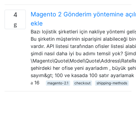
Magento 2 Gönderim yöntemine açılır
4
ekle
Bazı lojistik şirketleri için nakliye yöntemi geli
Bu şirketin müşterinin siparişini alabileceği bir
vardır. API listesi tarafından ofisler listesi alab
şimdi nasıl daha iyi bu adımı temsil yok? Şimd
\Magento\Quote\Model\Quote\Address\RateR
şehirdeki her ofise yeni ayarladım , büyük şeh
sayım&gt; 100 ve kasada 100 satır ayarlamak 
16
magento-2.1
checkout
shipping-methods