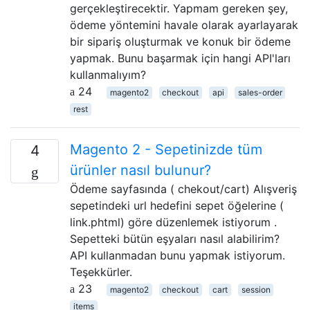
gerçekleştirecektir. Yapmam gereken şey,
ödeme yöntemini havale olarak ayarlayarak
bir sipariş oluşturmak ve konuk bir ödeme
yapmak. Bunu başarmak için hangi API'ları
kullanmalıyım?
24
magento2
checkout
api
sales-order
rest
Magento 2 - Sepetinizde tüm
4
ürünler nasıl bulunur?
Ödeme sayfasında ( chekout/cart) Alışveriş
sepetindeki url hedefini sepet öğelerine (
link.phtml) göre düzenlemek istiyorum .
Sepetteki bütün eşyaları nasıl alabilirim?
API kullanmadan bunu yapmak istiyorum.
Teşekkürler.
23
magento2
checkout
cart
session
items