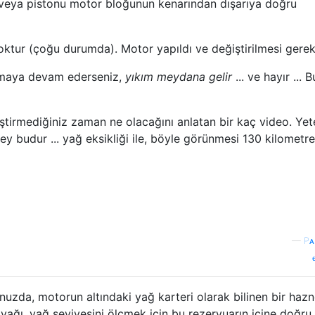
 / veya pistonu motor bloğunun kenarından dışarıya doğru
ktur (çoğu durumda). Motor yapıldı ve değiştirilmesi gere
rmaya devam ederseniz,
yıkım meydana gelir
... ve hayır ... B
ştirmediğiniz zaman ne olacağını anlatan bir kaç video. Yet
ey budur ... yağ eksikliği ile, böyle görünmesi 130 kilometre
—
Pᴀ
zda, motorun altındaki yağ karteri olarak bilinen bir haz
yağı, yağ seviyesini ölçmek için bu rezervuarın içine doğru 