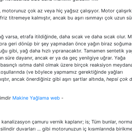
in, motorunuz çok az veya hiç yağsız çalışıyor. Motor çalışır
friz titremeye kalmıştır, ancak bu aşırı ısınmayı çok uzun sü
ğ varsa, etrafa itildiğinde, daha sıcak ve daha sıcak olur. 
tora geri dönüp bir şey yapmadan önce yağın biraz soğumas
uğu gibi, yağ daha hızlı yıpranacaktır. Tamamen sentetik ya
n süre dayanır, ancak er ya da geç yenilgiye uğrar. Yağa
asınçlı ısıtma dahil olmak üzere birçok reaksiyon meydana 
 koşullarında (ve böylece yapmamız gerektiğinde yağları
ştır, ancak önerdiğiniz gibi aşırı şartlar altında,
hepsi çok 
simdir
Makine Yağlama web
-
r; kanalizasyon çamuru vernik kaplanır; is; Tüm bunlar, norm
silindir duvarları ... gibi motorunuzun iç kısımlarında birikm