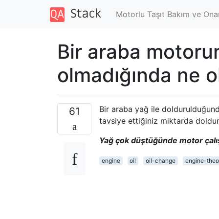
Motorlu Taşıt Bakım ve Ona
Bir araba motoru
olmadığında ne o
Bir araba yağ ile doldurulduğund
61
tavsiye ettiğiniz miktarda doldur
Yağ çok düştüğünde motor çalış
engine
oil
oil-change
engine-theo