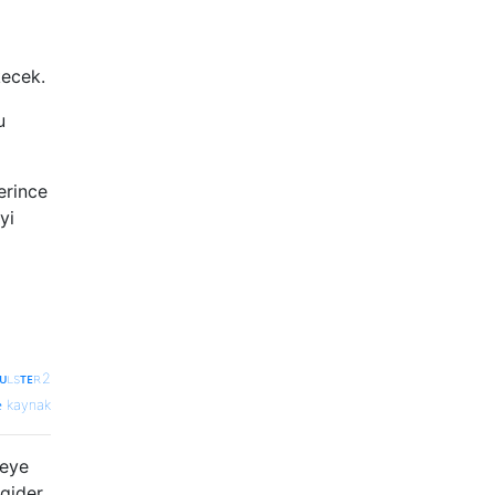
kecek.
u
erince
yi
ᴜʟsᴛᴇʀ2
kaynak
neye
gider.