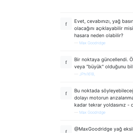
Evet, cevabınızı, yağ ba
olacağını açıklayabilir m
hasara neden olabilir?
—
Max Goodridge
Bir noktaya güncellendi. Ö
veya "büyük" olduğunu bilm
—
JPhi1618,
Bu noktada söyleyebilece
dolayı motorun arızalanma
kadar tekrar yoldasınız -
—
Max Goodridge
@MaxGoodridge yağ eksikliğ