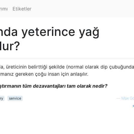
rımı
Etiketler
nda yeterince yağ
lur?
a, üreticinin belirttiği şekilde (normal olarak dip çubuğunda
manız gereken çoğu insan için anlaşılır.
tırmanın tüm dezavantajları tam olarak nedir?
ry
service
—
Max Go