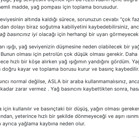
nemli madde, yağ pompası için toplama borusudur.
iyesinin altında kaldığı sürece, sorunuzun cevabı "çok faz
dan dolayı biraz soğutma kabiliyetini kaybedebilirsiniz, an
ağ basıncınız iyi
olacağı için herhangi bir uyarı görmeyeceks
rı ışığı, yağ seviyenizin düşmesine neden olabilecek bir ya
Bunun olması için petrolün çok düşük olması gerekir. Daha
dece hızlı bir köşe alırken yağ ışığımın yandığını gördüm. Ya
 doğru kayar ve toplama borusu kurur ve basınç kaybedilir
sıncı normal değilse, ASLA bir araba kullanmamalısınız, anc
kadar zarar vermez . Yağ basıncını kaybettikten sonra, has
çin kullanılır ve basınçtaki bir düşüş, yağın olması gereke
dan, yeterince hızlı bir şekilde dönmeyeceği ve aşırı ısın
m ayrıca yağlama kaybına neden olur.
—