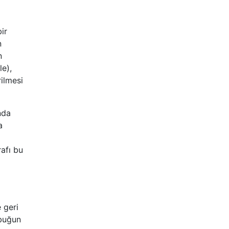
ir
n
n
e),
rilmesi
nda
a
afı bu
 geri
ubuğun