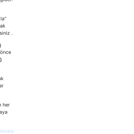
la"
cak
iniz .
ğ
 önce
ğ
.
ak
ar
n her
maya
JPhi1618