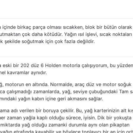
çinde birkaç parça olması sıcakken, blok bir bütün olarak
utmaktan çok daha kötüdür. Yağın ısıl işlevi, sıcak noktaları
ek şekilde soğutmak için çok fazla değildir.
 eski bir 202 düz 6 Holden motorla çalışıyorum, bu yüzden
el kavramlar aynıdır.
ğ, motorun en altında. Normalde, araç düz ve motor soğuk
ca çalışmadığı zamanlarda, yağ, seviye çubuğundaki Tam s
mındaki yağın kabın içine geri akmasını sağlar.
a adı verilen bir boruya çekilir. Bu, yağ karterinizin alt k
 her zaman yağla kaplı olduğu sürece, iyisin. Dik bir yokuşta
z miktarda yağ olduğu zamanki durumla aynı olan pikaptan
r yağın etrafında kayabilir ve böylece toplayıcı bir an için or