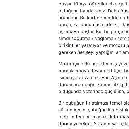
başlar. Kimya öğretilerinize ger
olduğunu hatırlarsınız. Daha ön
ürünüdür. Bu karbon maddeleri b
parça, karbonun üstünde zor koş
aşınmaya başlar. Bu, bu parçala
şimdi soğutma / yağlama / temiz
birikintiler yaratıyor ve motoru
g
gereken
her şeyi
yaptığını anlama
Motor içindeki her işlenmiş yüze
parçalanmaya devam ettikçe, bu 
ısınmaya devam ediyor. Aşınma bi
durumlarda çoğu zaman, ilk gide
olduğunda yeterince güçlü ise, bi
Bir çubuğun fırlatılması temel o
sürtünmenin, çubuğun kendisinin
metalin feci bir plastik deformas
dönmeyecektir. Alttan dışarı çıka