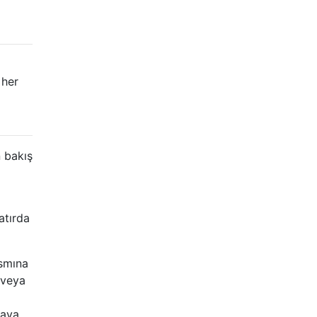
 her
 bakış
atırda
ısmına
 veya
taya