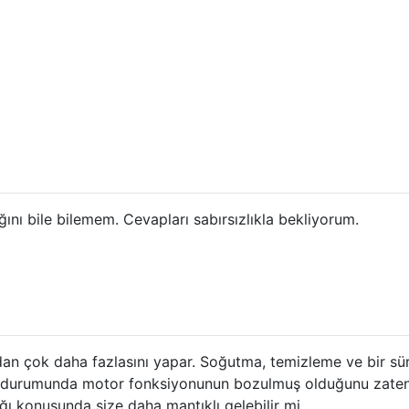
nı bile bilemem. Cevapları sabırsızlıkla bekliyorum.
an çok daha fazlasını yapar. Soğutma, temizleme ve bir sü
mesi durumunda motor fonksiyonunun bozulmuş olduğunu zate
ğı konusunda size daha mantıklı gelebilir mi.