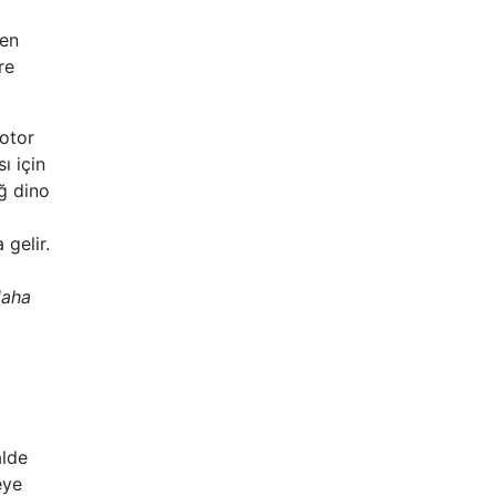
ken
re
Motor
ı için
ğ dino
gelir.
daha
alde
eye