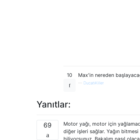
10
Max'in nereden başlayacağı
—
DucatiKiller
Yanıtlar:
Motor yağı, motor için yağlamad
69
diğer işleri sağlar. Yağın bit
biliyorsunuz. Bakalım nasıl olaca