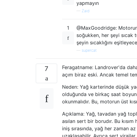
yapmayın
—
Zaid
1
@MaxGoodridge: Motorun i
soğukken, her şeyi sıcak t
şeyin sıcaklığını eşitleyec
—
supercat
Feragatname: Landrover'da daha
7
açım biraz eski. Ancak temel tem
Neden: Yağ karterinde düşük ya
olduğunda ve birkaç saat boyun
okunmalıdır. Bu, motorun üst kıs
Açıklama: Yağ, tavadan yağ toplam
asılan sert bir borudır. Bu kısım
iniş sırasında, yağ her zaman a
uzaklaşabilir. Ayrıca sert virajla