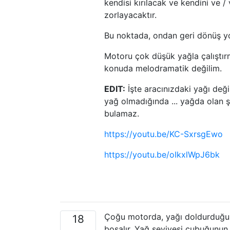
kendisi kırılacak ve kendini ve
zorlayacaktır.
Bu noktada, ondan geri dönüş yo
Motoru çok düşük yağla çalıştı
konuda melodramatik değilim.
EDIT:
İşte aracınızdaki yağı deği
yağ olmadığında ... yağda olan ş
bulamaz.
https://youtu.be/KC-SxrsgEwo
https://youtu.be/oIkxlWpJ6bk
Çoğu motorda, yağı doldurduğunu
18
boşalır. Yağ seviyesi çubuğunun 