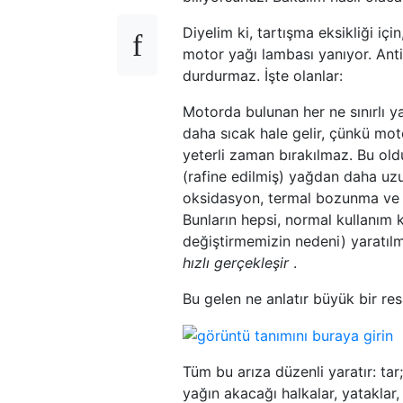
Diyelim ki, tartışma eksikliği iç
motor yağı lambası yanıyor. Anti
durdurmaz. İşte olanlar:
Motorda bulunan her ne sınırlı ya
daha sıcak hale gelir, çünkü mo
yeterli zaman bırakılmaz. Bu old
(rafine edilmiş) yağdan daha uzu
oksidasyon, termal bozunma ve b
Bunların hepsi, normal kullanım
değiştirmemizin nedeni) yaratılmı
hızlı gerçekleşir
.
Bu gelen ne anlatır büyük bir re
Tüm bu arıza düzenli yaratır: ta
yağın akacağı halkalar, yataklar, 