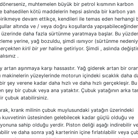
i dönerseniz, muhtemelen büyük bir petrol kısmının karbon
ce bahsedilen kötü maddelerin hepsi aslında bir karbon yan
irikmeye devam ettikçe, kendileri ile temas eden herhangi b
ullar altında ve / veya doğru koşullarda yapışabileceğinde
r üzerinde daha fazla sürtünme yaratmaya başlar. Bu yüzde
leme yerine, yağ bozuldu, şimdi ısınıyor (sürtünme nedeniyl
erçekten kirli bir yer
haline getiriyor
. Şimdi , aslında değişti
lısınız .
y artan aşınmaya karşı hassastır. Yağ giderek artan bir ora
makinelerin yüzeylerinde motorun içindeki sıcaklık daha d
r şey verene kadar daha hızlı ve daha hızlı gerçekleşir. Bu
n şey bir çubuk veya ana yataktır. Çubuk yatağının arka tar
r çubuk atabilirsiniz.
larak, krank milinin çubuk muylusundaki yatağın üzerindeki
 kuvvetinin üstesinden gelebilecek kadar güçlü olduğu ve
yonuna sahip olduğu yerdir. Piston deliği aşağı indirebilir ve
bilir ve daha sonra yağ karterinin içine fırlatılabilir veya ç