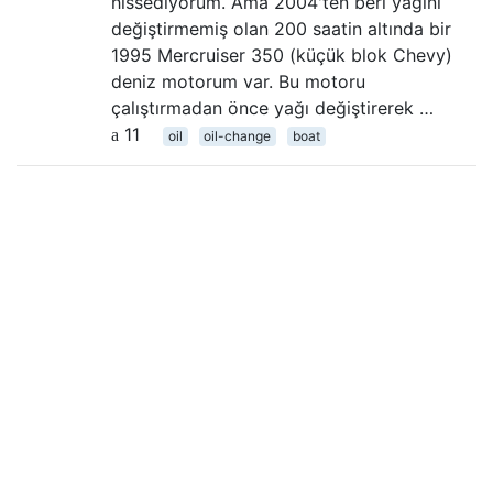
hissediyorum. Ama 2004'ten beri yağını
değiştirmemiş olan 200 saatin altında bir
1995 Mercruiser 350 (küçük blok Chevy)
deniz motorum var. Bu motoru
çalıştırmadan önce yağı değiştirerek …
11
oil
oil-change
boat