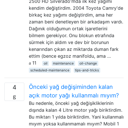
2500 HD Silverado'mda ilk kez yağımı
kendim değiştirdim. 2004 Toyota Camry'de
birkaç kez yağımı değiştirdim, ama her
zaman beni denetleyen bir arkadaşım vardı.
Dağınık olduğumun ortak işaretlerini
bilmem gerekiyor. Onu blokun etrafında
sürmek için aldım ve dev bir borunun
kenarından çıkan az miktarda duman fark
ettim (bence egzoz manifoldu, ama …
11
oil
maintenance
oil-change
scheduled-maintenance
tips-and-tricks
Önceki yağ değişiminden kalan
4
açık motor yağı kullanmalı mıyım?
Bu nedenle, önceki yağ değişikliklerinin
dışında kalan 4 Litre motor yağı biriktirdim.
Bu miktarı 1 yılda biriktirdim. Yani kullanmalı
mıyım yoksa kullanmamalı mıyım? Mobil 1