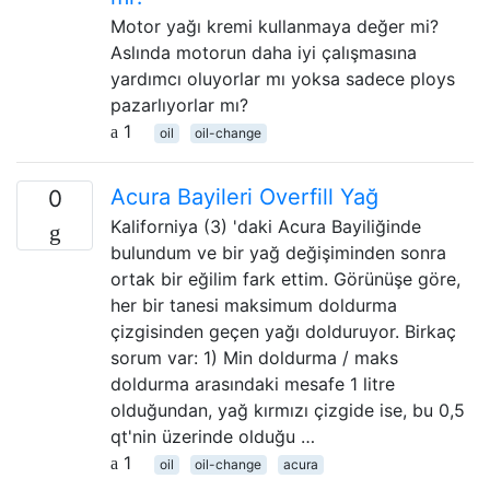
Motor yağı kremi kullanmaya değer mi?
Aslında motorun daha iyi çalışmasına
yardımcı oluyorlar mı yoksa sadece ploys
pazarlıyorlar mı?
1
oil
oil-change
Acura Bayileri Overfill Yağ
0
Kaliforniya (3) 'daki Acura Bayiliğinde
bulundum ve bir yağ değişiminden sonra
ortak bir eğilim fark ettim. Görünüşe göre,
her bir tanesi maksimum doldurma
çizgisinden geçen yağı dolduruyor. Birkaç
sorum var: 1) Min doldurma / maks
doldurma arasındaki mesafe 1 litre
olduğundan, yağ kırmızı çizgide ise, bu 0,5
qt'nin üzerinde olduğu …
1
oil
oil-change
acura