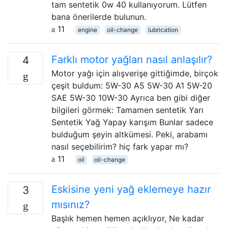
tam sentetik 0w 40 kullanıyorum. Lütfen
bana önerilerde bulunun.
11
engine
oil-change
lubrication
Farklı motor yağları nasıl anlaşılır?
4
Motor yağı için alışverişe gittiğimde, birçok
çeşit buldum: 5W-30 A5 5W-30 A1 5W-20
SAE 5W-30 10W-30 Ayrıca ben gibi diğer
bilgileri görmek: Tamamen sentetik Yarı
Sentetik Yağ Yapay karışım Bunlar sadece
bulduğum şeyin altkümesi. Peki, arabamı
nasıl seçebilirim? hiç fark yapar mı?
11
oil
oil-change
Eskisine yeni yağ eklemeye hazır
3
mısınız?
Başlık hemen hemen açıklıyor, Ne kadar