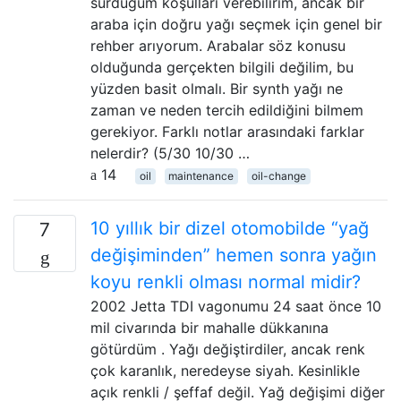
sürdüğüm koşulları verebilirim, ancak bir
araba için doğru yağı seçmek için genel bir
rehber arıyorum. Arabalar söz konusu
olduğunda gerçekten bilgili değilim, bu
yüzden basit olmalı. Bir synth yağı ne
zaman ve neden tercih edildiğini bilmem
gerekiyor. Farklı notlar arasındaki farklar
nelerdir? (5/30 10/30 …
14
oil
maintenance
oil-change
10 yıllık bir dizel otomobilde “yağ
7
değişiminden” hemen sonra yağın
koyu renkli olması normal midir?
2002 Jetta TDI vagonumu 24 saat önce 10
mil civarında bir mahalle dükkanına
götürdüm . Yağı değiştirdiler, ancak renk
çok karanlık, neredeyse siyah. Kesinlikle
açık renkli / şeffaf değil. Yağ değişimi diğer