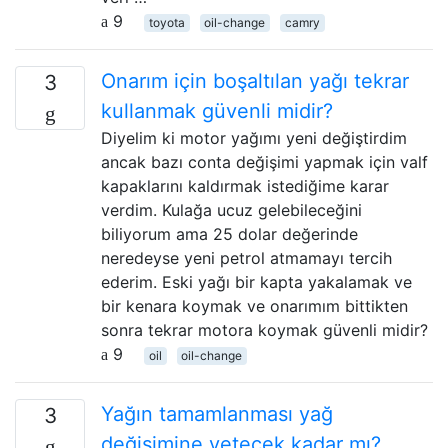
9
toyota
oil-change
camry
Onarım için boşaltılan yağı tekrar
3
kullanmak güvenli midir?
Diyelim ki motor yağımı yeni değiştirdim
ancak bazı conta değişimi yapmak için valf
kapaklarını kaldırmak istediğime karar
verdim. Kulağa ucuz gelebileceğini
biliyorum ama 25 dolar değerinde
neredeyse yeni petrol atmamayı tercih
ederim. Eski yağı bir kapta yakalamak ve
bir kenara koymak ve onarımım bittikten
sonra tekrar motora koymak güvenli midir?
9
oil
oil-change
Yağın tamamlanması yağ
3
değişimine yetecek kadar mı?