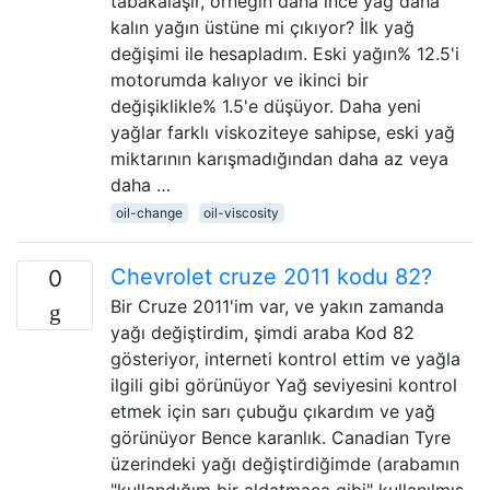
tabakalaşır, örneğin daha ince yağ daha
kalın yağın üstüne mi çıkıyor? İlk yağ
değişimi ile hesapladım. Eski yağın% 12.5'i
motorumda kalıyor ve ikinci bir
değişiklikle% 1.5'e düşüyor. Daha yeni
yağlar farklı viskoziteye sahipse, eski yağ
miktarının karışmadığından daha az veya
daha …
oil-change
oil-viscosity
Chevrolet cruze 2011 kodu 82?
0
Bir Cruze 2011'im var, ve yakın zamanda
yağı değiştirdim, şimdi araba Kod 82
gösteriyor, interneti kontrol ettim ve yağla
ilgili gibi görünüyor Yağ seviyesini kontrol
etmek için sarı çubuğu çıkardım ve yağ
görünüyor Bence karanlık. Canadian Tyre
üzerindeki yağı değiştirdiğimde (arabamın