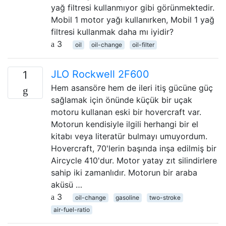
yağ filtresi kullanmıyor gibi görünmektedir.
Mobil 1 motor yağı kullanırken, Mobil 1 yağ
filtresi kullanmak daha mı iyidir?
3
oil
oil-change
oil-filter
JLO Rockwell 2F600
1
Hem asansöre hem de ileri itiş gücüne güç
sağlamak için önünde küçük bir uçak
motoru kullanan eski bir hovercraft var.
Motorun kendisiyle ilgili herhangi bir el
kitabı veya literatür bulmayı umuyordum.
Hovercraft, 70'lerin başında inşa edilmiş bir
Aircycle 410'dur. Motor yatay zıt silindirlere
sahip iki zamanlıdır. Motorun bir araba
aküsü …
3
oil-change
gasoline
two-stroke
air-fuel-ratio