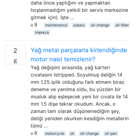
daha önce yaptığım ve yapmaktan
hoşlanmadığım yetkili bir servis merkezine
gitmek için). İşte …
8
maintenance
subaru
oil-change
oil-filter
impreza
Yağ metal parçalarla kirlendiğinde
2
motor nasıl temizlenir?
Yağ değişimi sırasında, yağ karteri
cıvatasını Istripped. Soyulmuş deliğin 14
mm 1.25 iplik olduğunu fark etmem biraz
deneme ve yanılma oldu, bu yüzden bir
musluk alıp eşleşecek yeni bir cıvata ile 14
mm 1.5 dişe tekrar okudum. Ancak, o
zaman tam olarak düşünemediğim şey,
deliği yeniden okurken kesdiğim metallerin
tümü …
6
motorcycle
oil
oil-change
oil-pan