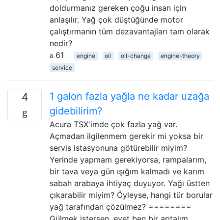
doldurmanız gereken çoğu insan için
anlaşılır. Yağ çok düştüğünde motor
çalıştırmanın tüm dezavantajları tam olarak
nedir?
61
engine
oil
oil-change
engine-theory
service
1 galon fazla yağla ne kadar uzağa
4
gidebilirim?
Acura TSX'imde çok fazla yağ var.
Açmadan ilgilenmem gerekir mi yoksa bir
servis istasyonuna götürebilir miyim?
Yerinde yapmam gerekiyorsa, rampalarım,
bir tava veya gün ışığım kalmadı ve karım
sabah arabaya ihtiyaç duyuyor. Yağı üstten
çıkarabilir miyim? Öyleyse, hangi tür borular
yağ tarafından çözülmez? ========
Gülmek istersen, evet ben bir aptalım. …