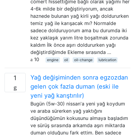
cömert hissettiğime bağlı olarak yağımı her
4-6k milde bir değiştiriyorum, ancak
haznede bulunan yağ kirli yağı doldururken
temiz yağ ile karışacak mı? Normalde
sadece dolduruyorum ama bu durumda iki
kez yaklaşık yarım litre boşaltmak zorunda
kaldım İlk önce aşırı doldururken yağı
değiştirdiğimde Ekleme sırasında …
10
engine
oil
oil-change
lubrication
Yağ değişiminden sonra egzozdan
1
gelen çok fazla duman (eski ile
yeni yağ karıştırılır)
Bugün (5w-30) nissan'a yeni yağ koydum
ve araba sürerken yağ yaktığını
düşündüğümün kokusunu almaya başladım
ve sürüş sırasında arkamda aşırı miktarda
duman olduğunu fark ettim. Ben sadece