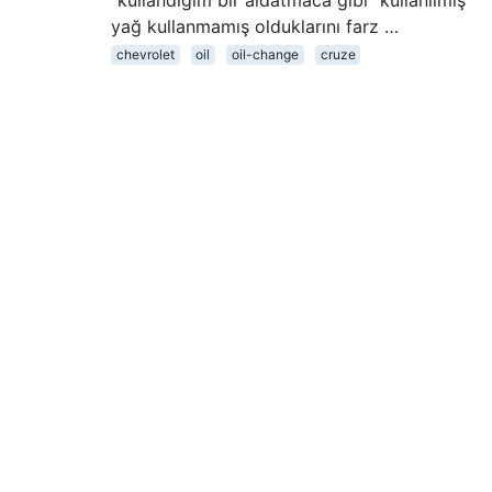
"kullandığım bir aldatmaca gibi" kullanılmış
yağ kullanmamış olduklarını farz …
chevrolet
oil
oil-change
cruze