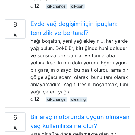
12
oil-change
oil-pan
Evde yağ değişimi için ipuçları:
8
temizlik ve bertaraf?
Yağı boşaltın, yeni yağ ekleyin ... her yerde
yağ bulun. Dökülür, bittiğinde huni doludur
ve sonsuza dek damlar ve tüm araba
yoluna kedi kumu döküyorum. Eğer uygun
bir garajım olsaydı bu basit olurdu, ama bir
gölge ağacı adamı olarak, bunu tam olarak
anlayamadım. Yağ filtresini boşaltmak, tüm
yağı içeren, yağla …
12
oil-change
cleaning
Bir araç motorunda uygun olmayan
6
yağ kullanılırsa ne olur?
Kısa bir süre önce gelişmekte olan bir