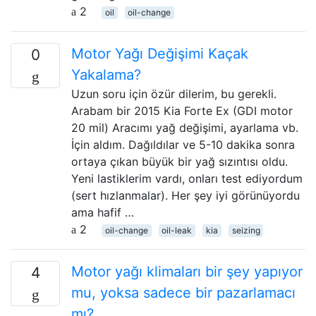
2
oil
oil-change
Motor Yağı Değişimi Kaçak
0
Yakalama?
Uzun soru için özür dilerim, bu gerekli.
Arabam bir 2015 Kia Forte Ex (GDI motor
20 mil) Aracımı yağ değişimi, ayarlama vb.
İçin aldım. Dağıldılar ve 5-10 dakika sonra
ortaya çıkan büyük bir yağ sızıntısı oldu.
Yeni lastiklerim vardı, onları test ediyordum
(sert hızlanmalar). Her şey iyi görünüyordu
ama hafif …
2
oil-change
oil-leak
kia
seizing
Motor yağı klimaları bir şey yapıyor
4
mu, yoksa sadece bir pazarlamacı
mı?