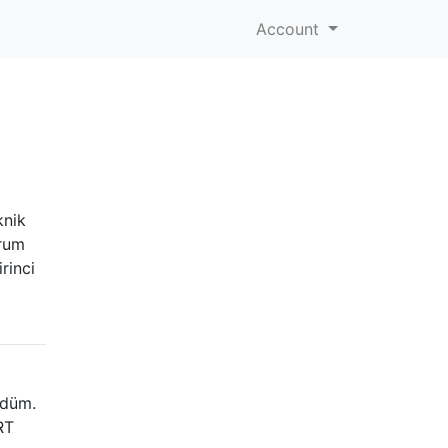
Account
knik
orum
rinci
rdüm.
RT