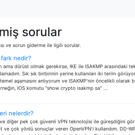
miş sorular
 ve sorun giderme ile ilgili sorular.
fark nedir?
um ama dürüst olmak gerekirse, IKE ile ISAKMP arasındaki te
amadım. Sık sık birbirinin yerine kullanılan iki terim görüy
i temel aşamasını anlıyorum ve ISAKMP'nin öncelikli olarak bi
. Örneğin, IOS komutu "show crypto isakmp sa" …
ri nelerdir?
ve diğer pek çok güvenli VPN teknolojisi ile güreşdiğini gö
asit ve çok yönlü sonuçlar veren OpenVPN'i kullandım. DD-W