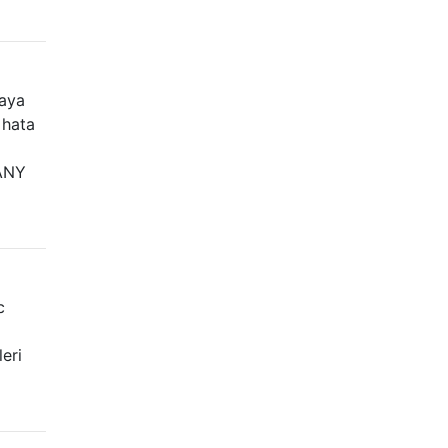
maya
 hata
_ANY
c
eri