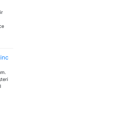
ir
ce
tinc
um.
teri
l