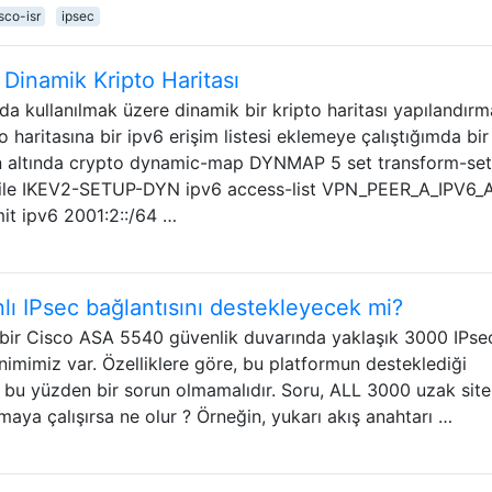
sco-isr
ipsec
p Dinamik Kripto Haritası
da kullanılmak üzere dinamik bir kripto haritası yapılandır
 haritasına bir ipv6 erişim listesi eklemeye çalıştığımda bir
ın altında crypto dynamic-map DYNMAP 5 set transform-set
file IKEV2-SETUP-DYN ipv6 access-list VPN_PEER_A_IPV6
mit ipv6 2001:2::/64 …
 IPsec bağlantısını destekleyecek mi?
k, bir Cisco ASA 5540 güvenlik duvarında yaklaşık 3000 IPse
nimimiz var. Özelliklere göre, bu platformun desteklediği
 bu yüzden bir sorun olmamalıdır. Soru, ALL 3000 uzak sitel
maya çalışırsa ne olur ? Örneğin, yukarı akış anahtarı …