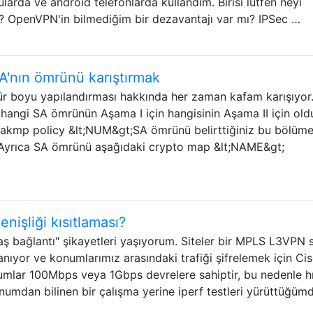
larda ve android telefonlarda kullandım. Birisi lütfen neyi
mi? OpenVPN'in bilmediğim bir dezavantajı var mı? IPSec …
'nın ömrünü karıştırmak
mür boyu yapılandırması hakkında her zaman kafam karışıyor
angi SA ömrünün Aşama I için hangisinin Aşama II için ol
isakmp policy &lt;NUM&gt;SA ömrünü belirttiğiniz bu bölüm
. Ayrıca SA ömrünü aşağıdaki crypto map &lt;NAME&gt;
enişliği kısıtlaması?
aş bağlantı" şikayetleri yaşıyorum. Siteler bir MPLS L3VPN s
anıyor ve konumlarımız arasındaki trafiği şifrelemek için Ci
mlar 100Mbps veya 1Gbps devrelere sahiptir, bu nedenle hı
numdan bilinen bir çalışma yerine iperf testleri yürüttüğümd