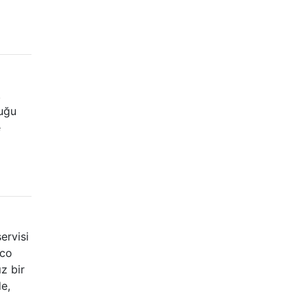
.
duğu
e
ervisi
sco
z bir
e,