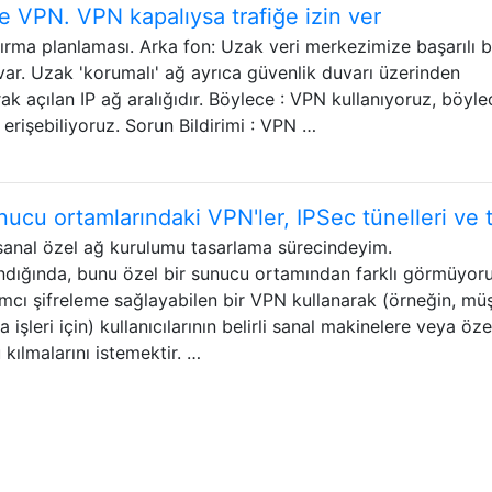
e VPN. VPN kapalıysa trafiğe izin ver
dırma planlaması. Arka fon: Uzak veri merkezimize başarılı b
ar. Uzak 'korumalı' ağ ayrıca güvenlik duvarı üzerinden
ak açılan IP ağ aralığıdır. Böylece : VPN kullanıyoruz, böyle
erişebiliyoruz. Sorun Bildirimi : VPN …
nucu ortamlarındaki VPN'ler, IPSec tünelleri ve 
 sanal özel ağ kurulumu tasarlama sürecindeyim.
ndığında, bunu özel bir sunucu ortamından farklı görmüyor
dımcı şifreleme sağlayabilen bir VPN kullanarak (örneğin, müş
işleri için) kullanıcılarının belirli sanal makinelere veya öze
kılmalarını istemektir. …