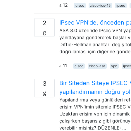
12
cisco
cisco-ios-15
ipsec
IPsec VPN'de, önceden payl
2
ASA 8.0 üzerinde IPsec VPN yapı
yanıtlayana göndererek başlar ve
Diffie-Hellman anahtarı değiş tok
doğrulaması için diğerine gönderi
…
11
cisco
cisco-asa
vpn
ipse
Bir Siteden Siteye IPSEC 
3
yapılandırmanın doğru yol
Yapılandırma veya günlükleri r
erişim VPN'imin sitemle IPSEC V
Uzaktan erişim vpn için dinamik
çalışırken başarısız gibi görünü
verebilir misiniz? DÜZENLE: …