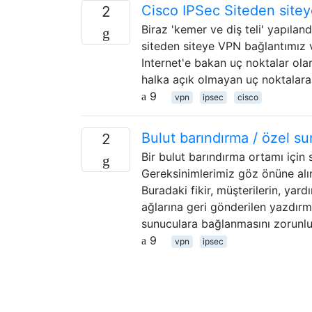
Cisco IPSec Siteden sitey
2
Biraz 'kemer ve diş teli' yapılan
siteden siteye VPN bağlantımız v
Internet'e bakan uç noktalar olar
halka açık olmayan uç noktalara 
9
vpn
ipsec
cisco
Bulut barındırma / özel su
2
Bir bulut barındırma ortamı için
Gereksinimlerimiz göz önüne alı
Buradaki fikir, müşterilerin, yar
ağlarına geri gönderilen yazdırma 
sunuculara bağlanmasını zorunlu 
9
vpn
ipsec