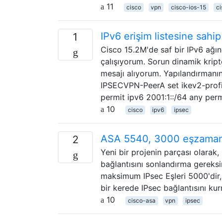
11
cisco
vpn
cisco-ios-15
ci
IPv6 erişim listesine sahi
1
Cisco 15.2M'de saf bir IPv6 ağın
çalışıyorum. Sorun dinamik kripto
mesajı alıyorum. Yapılandırman
IPSECVPN-PeerA set ikev2-pro
permit ipv6 2001:1::/64 any per
10
cisco
ipv6
ipsec
ASA 5540, 3000 eşzamanlı
2
Yeni bir projenin parçası olara
bağlantısını sonlandırma gereksi
maksimum IPsec Eşleri 5000'dir,
bir kerede IPsec bağlantısını kur
10
cisco-asa
vpn
ipsec