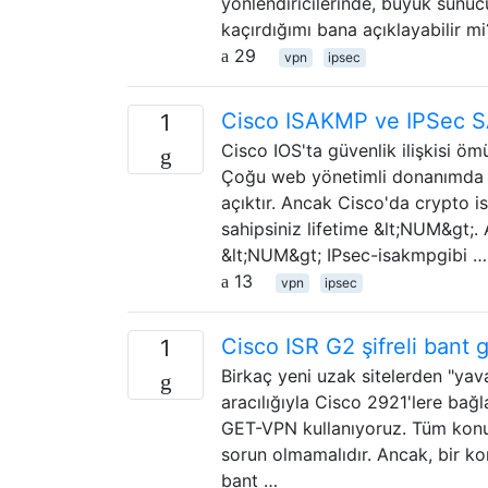
yönlendiricilerinde, büyük sunucu
kaçırdığımı bana açıklayabilir 
29
vpn
ipsec
Cisco ISAKMP ve IPSec SA
1
Cisco IOS'ta güvenlik ilişkisi ö
Çoğu web yönetimli donanımda h
açıktır. Ancak Cisco'da crypto 
sahipsiniz lifetime &lt;NUM&gt;
&lt;NUM&gt; IPsec-isakmpgibi …
13
vpn
ipsec
Cisco ISR G2 şifreli bant g
1
Birkaç yeni uzak sitelerden "yav
aracılığıyla Cisco 2921'lere bağl
GET-VPN kullanıyoruz. Tüm konu
sorun olmamalıdır. Ancak, bir ko
bant …