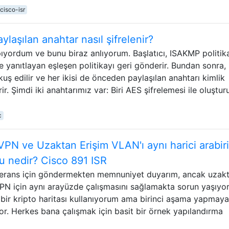
cisco-isr
aşılan anahtar nasıl şifrelenir?
yordum ve bunu biraz anlıyorum. Başlatıcı, ISAKMP politika
 yanıtlayan eşleşen politikayı geri gönderir. Bundan sonra,
uş edilir ve her ikisi de önceden paylaşılan anahtarı kimlik
r. Şimdi iki anahtarımız var: Biri AES şifrelemesi ile oluştur
c
VPN ve Uzaktan Erişim VLAN'ı aynı harici arabi
u nedir? Cisco 891 ISR
eferans için göndermekten memnuniyet duyarım, ancak uzak
PN için aynı arayüzde çalışmasını sağlamakta sorun yaşıyo
 bir kripto haritası kullanıyorum ama birinci aşama yapmaya
yor. Herkes bana çalışmak için basit bir örnek yapılandırma