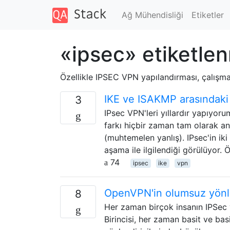
Ağ Mühendisliği
Etiketler
«ipsec» etiketlen
Özellikle IPSEC VPN yapılandırması, çalışması
IKE ve ISAKMP arasındaki 
3
IPsec VPN'leri yıllardır yapıyor
farkı hiçbir zaman tam olarak anl
(muhtemelen yanlış). IPsec'in ik
aşama ile ilgilendiği görülüyor
74
ipsec
ike
vpn
OpenVPN'in olumsuz yönle
8
Her zaman birçok insanın IPSec 
Birincisi, her zaman basit ve b