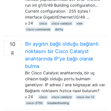
run int g1/0/49 Building configuration...
Current configuration : 255 bytes !
interface GigabitEthernet1/0/49 …
24
cisco
cisco-catalyst
vlan
cisco-commands
dot1q
Bir aygıtın bağlı olduğu bağlantı
10
noktasını bir Cisco Catalyst
anahtarında IP'ye bağlı olarak
bulma
Bir Cisco Catalyst anahtarında, bir uç
cihazın bağlı olduğu portu bulmam
gerekiyor. IP adresi / ana bilgisayar adı var.
Bağlantı noktasını hızlıca nasıl bulurum?
24
cisco
cisco-catalyst
cisco-ios-12
cisco-3750
troubleshooting