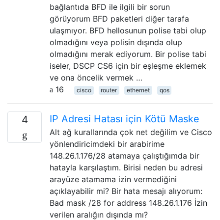
bağlantıda BFD ile ilgili bir sorun
görüyorum BFD paketleri diğer tarafa
ulaşmıyor. BFD hellosunun polise tabi olup
olmadığını veya polisin dışında olup
olmadığını merak ediyorum. Bir polise tabi
iseler, DSCP CS6 için bir eşleşme eklemek
ve ona öncelik vermek …
16
cisco
router
ethernet
qos
IP Adresi Hatası için Kötü Maske
4
Alt ağ kurallarında çok net değilim ve Cisco
yönlendiricimdeki bir arabirime
148.26.1.176/28 atamaya çalıştığımda bir
hatayla karşılaştım. Birisi neden bu adresi
arayüze atamama izin vermediğini
açıklayabilir mi? Bir hata mesajı alıyorum:
Bad mask /28 for address 148.26.1.176 İzin
verilen aralığın dışında mı?