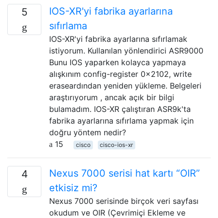
IOS-XR'yi fabrika ayarlarına
5
sıfırlama
IOS-XR'yi fabrika ayarlarına sıfırlamak
istiyorum. Kullanılan yönlendirici ASR9000
Bunu IOS yaparken kolayca yapmaya
alışkınım config-register 0x2102, write
eraseardından yeniden yükleme. Belgeleri
araştırıyorum , ancak açık bir bilgi
bulamadım. IOS-XR çalıştıran ASR9k'ta
fabrika ayarlarına sıfırlama yapmak için
doğru yöntem nedir?
15
cisco
cisco-ios-xr
Nexus 7000 serisi hat kartı “OIR”
4
etkisiz mi?
Nexus 7000 serisinde birçok veri sayfası
okudum ve OIR (Çevrimiçi Ekleme ve