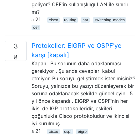
geliyor? CEF'in kullanışlılığı LAN ile sınırlı
mı?
21
cisco
routing
nat
switching-modes
cef
Protokoller: EIGRP ve OSPF'ye
3
karşı [kapalı]
Kapalı . Bu sorunun daha odaklanması
gerekiyor . Şu anda cevapları kabul
etmiyor. Bu soruyu geliştirmek ister misiniz?
Soruyu, yalnızca bu yazıyı düzenleyerek bir
soruna odaklanacak şekilde güncelleyin . 5
yıl önce kapandı . EIGRP ve OSPF'nin her
ikisi de IGP protokolleridir, eskileri
çoğunlukla Cisco protokolüdür ve ikincisi
iyi kurulmuş …
21
cisco
ospf
eigrp