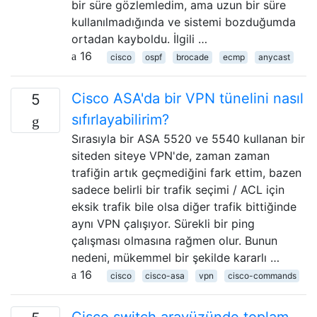
bir süre gözlemledim, ama uzun bir süre
kullanılmadığında ve sistemi bozduğumda
ortadan kayboldu. İlgili …
16
cisco
ospf
brocade
ecmp
anycast
Cisco ASA'da bir VPN tünelini nasıl
5
sıfırlayabilirim?
Sırasıyla bir ASA 5520 ve 5540 kullanan bir
siteden siteye VPN'de, zaman zaman
trafiğin artık geçmediğini fark ettim, bazen
sadece belirli bir trafik seçimi / ACL için
eksik trafik bile olsa diğer trafik bittiğinde
aynı VPN çalışıyor. Sürekli bir ping
çalışması olmasına rağmen olur. Bunun
nedeni, mükemmel bir şekilde kararlı …
16
cisco
cisco-asa
vpn
cisco-commands