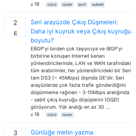
16
cisco
router
ipv4
subnet
Seri arayüzde Çıkış Düşmeleri:
2
Daha iyi kuyruk veya Çıkış kuyruğu
boyutu?
EBGP'yi birden çok taşıyıcıya ve iBGP'yi
birbirine konuşan Internet kenarı
yönlendiricilerinde, LAN ve WAN tarafındaki
tüm arabirimler, her yönlendiricideki bir Seri
tam DS3 (~ 45Mbps) dışında GE'dir. Seri
arayüzlerde çok fazla trafik gönderdiğimi
düşünmeme rağmen - 3-10Mbps aralığında
- sabit çıkış kuyruğu düşüşlerini (OQD)
görüyorum. Yük aralığı en az 30 …
16
cisco
router
Günlüğe metin yazma
3