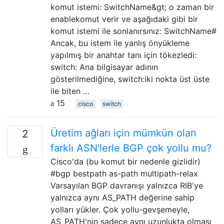
komut istemi: SwitchName&gt; o zaman bir
enablekomut verir ve aşağıdaki gibi bir
komut istemi ile sonlanırsınız: SwitchName#
Ancak, bu istem ile yanlış önyükleme
yapılmış bir anahtar tanı için tökezledi:
switch: Ana bilgisayar adının
gösterilmediğine, switch:iki nokta üst üste
ile biten …
15
cisco
switch
Üretim ağları için mümkün olan
2
farklı ASN'lerle BGP çok yollu mu?
Cisco'da (bu komut bir nedenle gizlidir)
#bgp bestpath as-path multipath-relax
Varsayılan BGP davranışı yalnızca RIB'ye
yalnızca aynı AS_PATH değerine sahip
yolları yükler. Çok yollu-gevşemeyle,
AS_PATH'nin sadece aynı uzunlukta olması