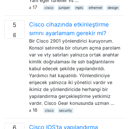
Yani eğer tüneller vs …
17
cisco
juniper
mpls
ethernet
design
Cisco cihazında etkinleştirme
5
sırrını ayarlamam gerekir mi?
Bir Cisco 2901 yönlendirici kuruyorum.
Konsol satırında bir oturum açma parolam
var ve vty satırları yalnızca ortak anahtar
kimlik doğrulaması ile ssh bağlantılarını
kabul edecek şekilde yapılandırıldı.
Yardımcı hat kapatıldı. Yönlendiriciye
erişecek yalnızca iki yönetici vardır ve
ikimiz de yönlendiricide herhangi bir
yapılandırma gerçekleştirme yetkimiz
vardır. Cisco Gear konusunda uzman …
16
cisco
security
Cisco IOS'ta yapılandırma
6