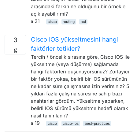
arasındaki farkın ne olduğunu bir örnekle
açıklayabilir mi?
21
cisco
routing
acl
Cisco IOS yükseltmesini hangi
3
faktörler tetikler?
Tercih / öncelik sırasına göre, Cisco IOS ile
yükseltme (veya düşürme) sağlamada
hangi faktörleri düşünüyorsunuz? Zorlayıcı
bir faktör yoksa, belirli bir IOS sürümünün
ne kadar süre çalışmasına izin verirsiniz? 5
yıldan fazla çalışma süresine sahip bazı
anahtarlar gördüm. Yükseltme yaparken,
belirli IOS sürümü yükseltme hedefi olarak
nasıl tanımlanır?
19
cisco
cisco-ios
best-practices