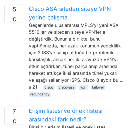
Cisco ASA siteden siteye VPN
5
yerine çalışma
Geçenlerde uluslararası MPLS'yi yeni ASA
5510'lar ve siteden siteye VPN'lerle
değiştirdik. Bununla birlikte, bunu
yaptığımızda, her uzak konumun yedeklilik
için 2 ISS'ye sahip olduğu bir problemle
karşılaştık, ancak her iki arayüzde VPN'yi
etkinleştirirken, tünel parçalanıp arasında
hareket ettikçe ikisi arasında tünel yukarı
ve aşağı sallanıyor ISPS. Cisco 8 aydır bu …
21
cisco
cisco-asa
vpn
failover
redundancy
Erişim listesi ve önek listesi
7
arasındaki fark nedir?
Birisi bir erişim listesi ve önek listesi