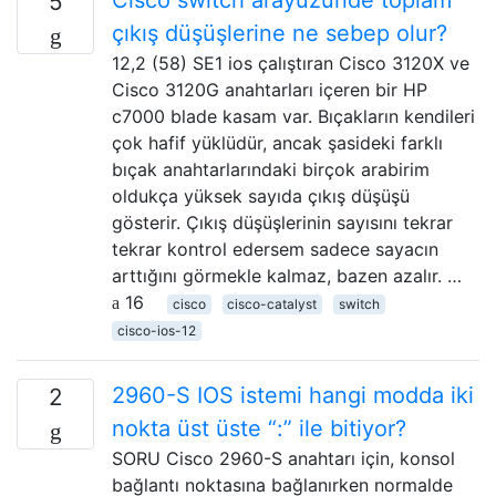
Cisco switch arayüzünde toplam
5
çıkış düşüşlerine ne sebep olur?
12,2 (58) SE1 ios çalıştıran Cisco 3120X ve
Cisco 3120G anahtarları içeren bir HP
c7000 blade kasam var. Bıçakların kendileri
çok hafif yüklüdür, ancak şasideki farklı
bıçak anahtarlarındaki birçok arabirim
oldukça yüksek sayıda çıkış düşüşü
gösterir. Çıkış düşüşlerinin sayısını tekrar
tekrar kontrol edersem sadece sayacın
arttığını görmekle kalmaz, bazen azalır. …
16
cisco
cisco-catalyst
switch
cisco-ios-12
2960-S IOS istemi hangi modda iki
2
nokta üst üste “:” ile bitiyor?
SORU Cisco 2960-S anahtarı için, konsol
bağlantı noktasına bağlanırken normalde