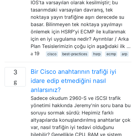
IOS'ta varsayılan olarak kesilmiştir; bu
tasarımdaki varsayılan davranış, tek
noktaya yayın trafiğine aşırı derecede su
basar. Bilinmeyen tek noktaya yayılmayı
önlemek için HSRP'yi ECMP ile kullanmak
için en iyi uygulama nedir? Ayrıntılar / Arka
Plan Tesislerimizin çoğu için aşağıdaki ilk …
19
cisco
best-practices
hsrp
ecmp
arp
Bir Cisco anahtarının trafiği iyi
3
idare edip etmediğini nasıl
anlarsınız?
Sadece okudum 2960-S ve iSCSI trafik
yönetimi hakkında Jeremy'nin soru bana bu
soruyu sormak sürdü: Hepimiz farklı
altyapılarda konuşlandırılmış anahtarlar çok
var, nasıl trafiğin iyi tedavi olduğunu
bilebilir? Genellikle CPU, RAM ve sistem