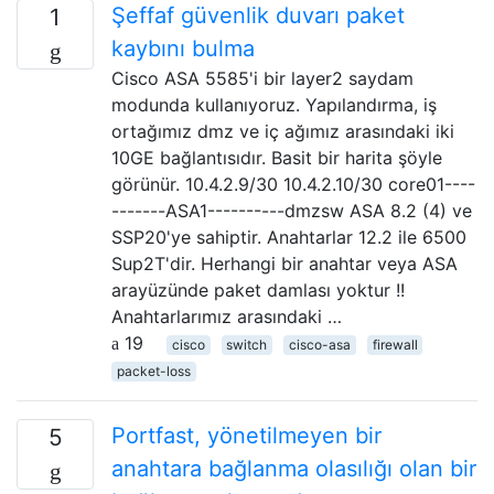
Şeffaf güvenlik duvarı paket
1
kaybını bulma
Cisco ASA 5585'i bir layer2 saydam
modunda kullanıyoruz. Yapılandırma, iş
ortağımız dmz ve iç ağımız arasındaki iki
10GE bağlantısıdır. Basit bir harita şöyle
görünür. 10.4.2.9/30 10.4.2.10/30 core01----
-------ASA1----------dmzsw ASA 8.2 (4) ve
SSP20'ye sahiptir. Anahtarlar 12.2 ile 6500
Sup2T'dir. Herhangi bir anahtar veya ASA
arayüzünde paket damlası yoktur !!
Anahtarlarımız arasındaki …
19
cisco
switch
cisco-asa
firewall
packet-loss
Portfast, yönetilmeyen bir
5
anahtara bağlanma olasılığı olan bir