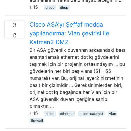
atamalarının farkında olmayabileceğinin …
15
cisco
dhcp
Cisco ASA'yı Şeffaf modda
3
yapılandırma: Vlan çevirisi ile
Katman2 DMZ
Bir ASA güvenlik duvarının arkasındaki bazı
anahtarlamalı ethernet dot1q gövdelerini
taşımak için bir projenin ortasındayım ... bu
gövdelerin her biri beş vlans (51 - 55
numaralı) var. Bu, orijinal layer2 hizmetinin
basit bir çizimidir ... Gereksinimlerden biri,
orijinal dot1q bagajında ​​her Vlan için bir
ASA güvenlik duvarı içeriğine sahip
olmaktır. …
15
cisco
ethernet
cisco-catalyst
vlan
firewall