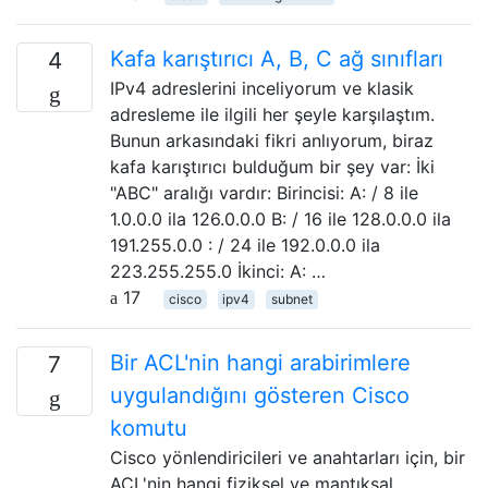
Kafa karıştırıcı A, B, C ağ sınıfları
4
IPv4 adreslerini inceliyorum ve klasik
adresleme ile ilgili her şeyle karşılaştım.
Bunun arkasındaki fikri anlıyorum, biraz
kafa karıştırıcı bulduğum bir şey var: İki
"ABC" aralığı vardır: Birincisi: A: / 8 ile
1.0.0.0 ila 126.0.0.0 B: / 16 ile 128.0.0.0 ila
191.255.0.0 : / 24 ile 192.0.0.0 ila
223.255.255.0 İkinci: A: …
17
cisco
ipv4
subnet
Bir ACL'nin hangi arabirimlere
7
uygulandığını gösteren Cisco
komutu
Cisco yönlendiricileri ve anahtarları için, bir
ACL'nin hangi fiziksel ve mantıksal