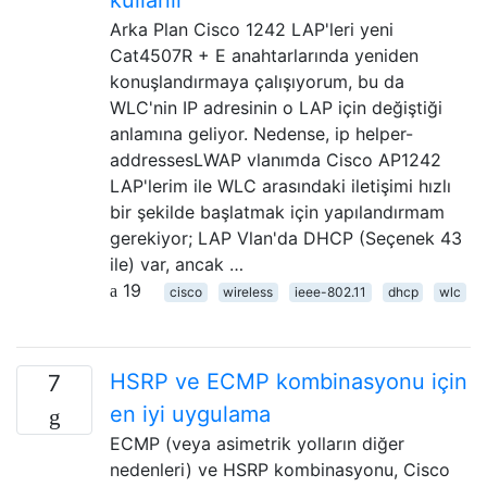
kullanır
Arka Plan Cisco 1242 LAP'leri yeni
Cat4507R + E anahtarlarında yeniden
konuşlandırmaya çalışıyorum, bu da
WLC'nin IP adresinin o LAP için değiştiği
anlamına geliyor. Nedense, ip helper-
addressesLWAP vlanımda Cisco AP1242
LAP'lerim ile WLC arasındaki iletişimi hızlı
bir şekilde başlatmak için yapılandırmam
gerekiyor; LAP Vlan'da DHCP (Seçenek 43
ile) var, ancak …
19
cisco
wireless
ieee-802.11
dhcp
wlc
HSRP ve ECMP kombinasyonu için
7
en iyi uygulama
ECMP (veya asimetrik yolların diğer
nedenleri) ve HSRP kombinasyonu, Cisco