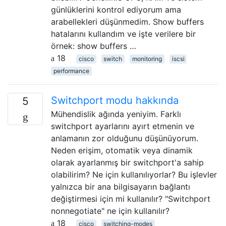
günlüklerini kontrol ediyorum ama
arabellekleri düşünmedim. Show buffers
hatalarını kullandım ve işte verilere bir
örnek: show buffers …
18
cisco
switch
monitoring
iscsi
performance
Switchport modu hakkında
5
Mühendislik ağında yeniyim. Farklı
switchport ayarlarını ayırt etmenin ve
anlamanın zor olduğunu düşünüyorum.
Neden erişim, otomatik veya dinamik
olarak ayarlanmış bir switchport'a sahip
olabilirim? Ne için kullanılıyorlar? Bu işlevler
yalnızca bir ana bilgisayarın bağlantı
değiştirmesi için mi kullanılır? "Switchport
nonnegotiate" ne için kullanılır?
18
cisco
switching-modes