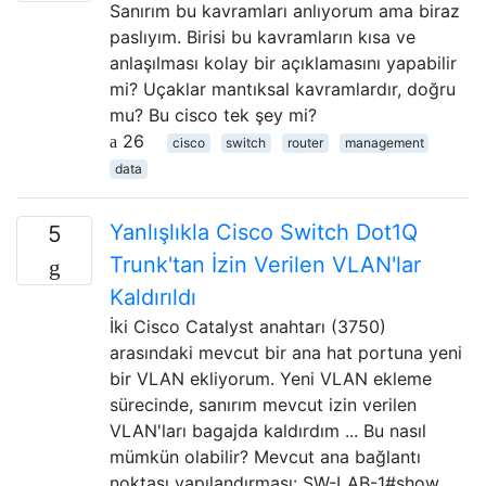
Sanırım bu kavramları anlıyorum ama biraz
paslıyım. Birisi bu kavramların kısa ve
anlaşılması kolay bir açıklamasını yapabilir
mi? Uçaklar mantıksal kavramlardır, doğru
mu? Bu cisco tek şey mi?
26
cisco
switch
router
management
data
Yanlışlıkla Cisco Switch Dot1Q
5
Trunk'tan İzin Verilen VLAN'lar
Kaldırıldı
İki Cisco Catalyst anahtarı (3750)
arasındaki mevcut bir ana hat portuna yeni
bir VLAN ekliyorum. Yeni VLAN ekleme
sürecinde, sanırım mevcut izin verilen
VLAN'ları bagajda kaldırdım ... Bu nasıl
mümkün olabilir? Mevcut ana bağlantı
noktası yapılandırması: SW-LAB-1#show