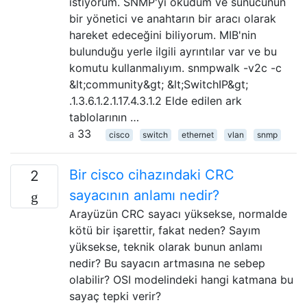
istiyorum. SNMP'yi okudum ve sunucunun
bir yönetici ve anahtarın bir aracı olarak
hareket edeceğini biliyorum. MIB'nin
bulunduğu yerle ilgili ayrıntılar var ve bu
komutu kullanmalıyım. snmpwalk -v2c -c
&lt;community&gt; &lt;SwitchIP&gt;
.1.3.6.1.2.1.17.4.3.1.2 Elde edilen ark
tablolarının …
33
cisco
switch
ethernet
vlan
snmp
Bir cisco cihazındaki CRC
2
sayacının anlamı nedir?
Arayüzün CRC sayacı yüksekse, normalde
kötü bir işarettir, fakat neden? Sayım
yüksekse, teknik olarak bunun anlamı
nedir? Bu sayacın artmasına ne sebep
olabilir? OSI modelindeki hangi katmana bu
sayaç tepki verir?