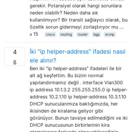
gerekir. Potansiyel olarak hangi sorunlara
neden olabilir? Neden daha sık
kullanılmıyor? Bir transit sağlayıcı olarak, bu
özellik sorun gidermeyi zorlaştırıyor mu …
15
cisco
routing
router
bgp
ecmp
İki “ip helper-address” ifadesi nasıl
4
ele alınır?
Ben iki "ip helper-address" ifadeleri ile bir
alt ağ keşfettim. Bu bizim normal
yapılandırmamız değil . interface Vlan300
ip address 10.1.3.2 255.255.255.0 ip helper-
address 10.2.1.10 ip helper-address 10.3.1.10
DHCP sunucularımıza baktığımızda, her
ikisinden de kiralama geliyor gibi
görünüyor. Bunun tavsiye edilmediğini ve iki
DHCP sunucusunun birbirlerinin kira