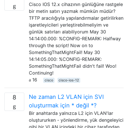
Cisco IOS 12.x cihazının günlüğüne rastgele
bir metin satırı yazmak mümkün müdür?
TFTP aracılığıyla yapılandırmalar getirilirken
işaretleyicileri yerleştirebilmeliyim ve
günlük satırları alabiliyorum May 30
14:14:00.000: %CONFIG-REMARK: Halfway
through the script! Now on to
SomethingThatMightFail! May 30
14:14:05.000: %CONFIG-REMARK:
SomethingThatMightFail didn't fail! Woo!
Continuing!
16
cisco
cisco-ios-12
Ne zaman L2 VLAN için SVI
8
oluşturmak için * değil *?
Bir anahtarda yalnızca L2 için VLAN'lar
oluştururken - yönlendirme, yük dengeleyici
gibi bir VLAN içindeki bir cihaz tarafından