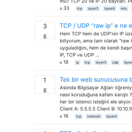
mu? TCP 20 ve IP 20 baytları. 
33
tcp
layer3
layer4
mtu
TCP / UDP “raw ip” e ne e
3
Hem TCP hem de UDP'nin IP üzeri
biliyorum, ama tam olarak "raw 
uyguladığını, hem de kendi başı
IP, TCP ve UDP …
18
ip
tcp
layer3
udp
laye
Tek bir web sunucusuna bir
1
Aslında Bilgisayar Ağları öğren
nasıl koruduğuna kafam karıştı ?
her bir istemci isteğini ele alıyo
Client A: 5.5.5.5 Client B: 10.10.
16
tcp
network
layer4