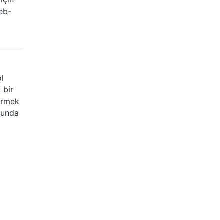
eb-
ol
 bir
dirmek
usunda