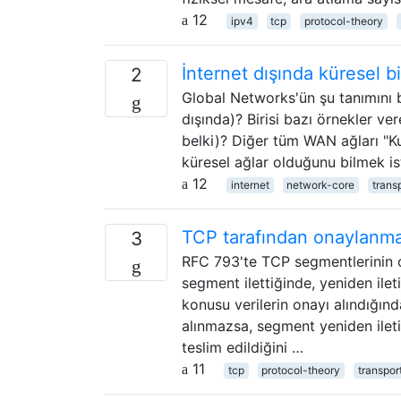
12
ipv4
tcp
protocol-theory
İnternet dışında küresel b
2
Global Networks'ün şu tanımını 
dışında)? Birisi bazı örnekler v
belki)? Diğer tüm WAN ağları "K
küresel ağlar olduğunu bilmek i
12
internet
network-core
trans
TCP tarafından onaylanması
3
RFC 793'te TCP segmentlerinin o
segment ilettiğinde, yeniden ile
konusu verilerin onayı alındığın
alınmazsa, segment yeniden iletil
teslim edildiğini …
11
tcp
protocol-theory
transpor