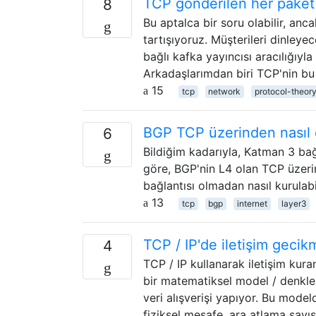
TCP gönderilen her paket i
8
Bu aptalca bir soru olabilir, anc
tartışıyoruz. Müşterileri dinleye
bağlı kafka yayıncısı aracılığıy
Arkadaşlarımdan biri TCP'nin bu 
15
tcp
network
protocol-theor
BGP TCP üzerinden nasıl ç
6
Bildiğim kadarıyla, Katman 3 bağ
göre, BGP'nin L4 olan TCP üzerin
bağlantısı olmadan nasıl kurulabi
13
tcp
bgp
internet
layer3
TCP / IP'de iletişim gecik
4
TCP / IP kullanarak iletişim kur
bir matematiksel model / denkl
veri alışverişi yapıyor. Bu mode
fiziksel mesafe, ara atlama sayısı