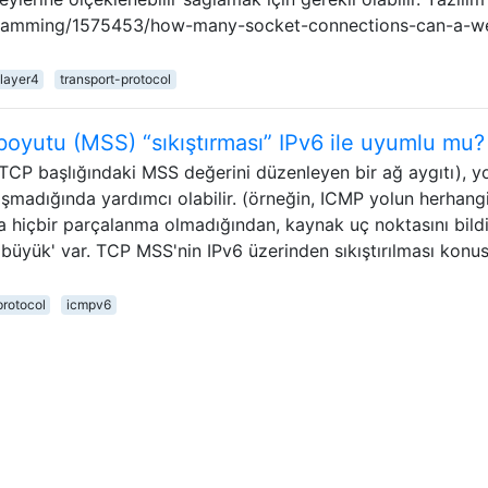
programming/1575453/how-many-socket-connections-can-a-w
layer4
transport-protocol
utu (MSS) “sıkıştırması” IPv6 ile uyumlu mu?
(TCP başlığındaki MSS değerini düzenleyen bir ağ aygıtı), y
ışmadığında yardımcı olabilir. (örneğin, ICMP yolun herhangi
da hiçbir parçalanma olmadığından, kaynak uç noktasını bil
 büyük' ​​var. TCP MSS'nin IPv6 üzerinden sıkıştırılması kon
protocol
icmpv6