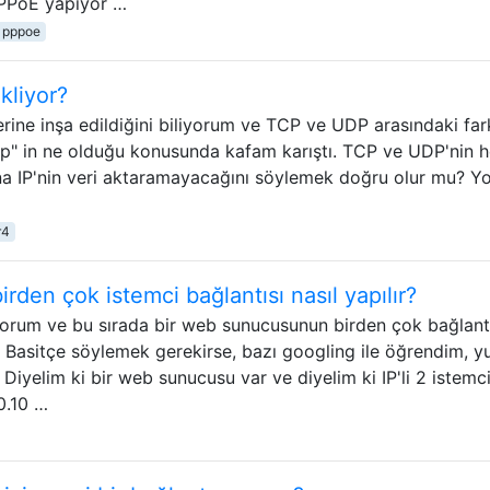
PPPoE yapıyor …
pppoe
kliyor?
ne inşa edildiğini biliyorum ve TCP ve UDP arasındaki fark
ip" in ne olduğu konusunda kafam karıştı. TCP ve UDP'nin 
na IP'nin veri aktaramayacağını söylemek doğru olur mu? Y
r4
den çok istemci bağlantısı nasıl yapılır?
iyorum ve bu sırada bir web sunucusunun birden çok bağlant
 Basitçe söylemek gerekirse, bazı googling ile öğrendim, y
r. Diyelim ki bir web sunucusu var ve diyelim ki IP'li 2 istemc
10.10 …