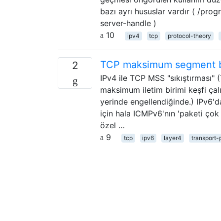
bazı ayrı hususlar vardır ( /
server-handle )
10
ipv4
tcp
protocol-theory
TCP maksimum segment boy
2
IPv4 ile TCP MSS "sıkıştırması" 
maksimum iletim birimi keşfi çal
yerinde engellendiğinde.) IPv6'
için hala ICMPv6'nın 'paketi çok
özel …
9
tcp
ipv6
layer4
transport-