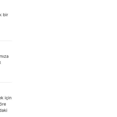
k bir
ımıza
3
k için
öre
daki