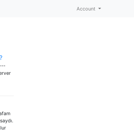
Account
?
---
erver
kafam
lsaydı.
lur