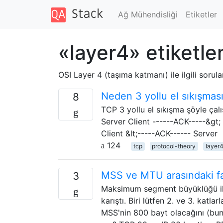
Ağ Mühendisliği
Etiketler
«layer4» etiketle
OSI Layer 4 (taşıma katmanı) ile ilgili sorular
Neden 3 yollu el sıkışmas
8
TCP 3 yollu el sıkışma şöyle çalı
Server Client ------ACK-----&gt
Client &lt;-----ACK------ Server
124
tcp
protocol-theory
layer
MSS ve MTU arasındaki fa
3
Maksimum segment büyüklüğü il
karıştı. Biri lütfen 2. ve 3. katla
MSS'nin 800 bayt olacağını (bu