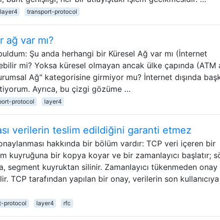
layer4
transport-protocol
ir ağ var mı?
buldum: Şu anda herhangi bir Küresel Ağ var mı (İnternet
erebilir mi? Yoksa küresel olmayan ancak ülke çapında (ATM 
urumsal Ağ" kategorisine girmiyor mu? İnternet dışında baş
stiyorum. Ayrıca, bu çizgi gözüme …
port-protocol
layer4
 verilerin teslim edildiğini garanti etmez
naylanması hakkında bir bölüm vardır: TCP veri içeren bir
tim kuyruğuna bir kopya koyar ve bir zamanlayıcı başlatır; s
da, segment kuyruktan silinir. Zamanlayıcı tükenmeden onay
ir. TCP tarafından yapılan bir onay, verilerin son kullanıcıya
t-protocol
layer4
rfc