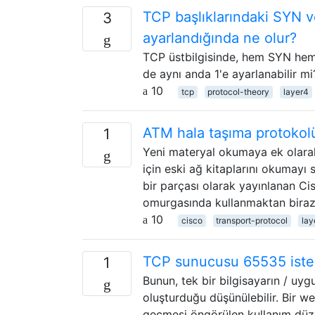
TCP başlıklarındaki SYN ve
3
ayarlandığında ne olur?
TCP üstbilgisinde, hem SYN hem d
de aynı anda 1'e ayarlanabilir mi
10
tcp
protocol-theory
layer4
ATM hala taşıma protokolü
1
Yeni materyal okumaya ek olara
için eski ağ kitaplarını okumayı
bir parçası olarak yayınlanan C
omurgasında kullanmaktan bira
10
cisco
transport-protocol
lay
TCP sunucusu 65535 istemc
1
Bunun, tek bir bilgisayarın / uyg
oluşturduğu düşünülebilir. Bir w
geçmesi öngörülen kullanım düzeyl