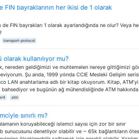
 FIN bayraklarının her ikisi de 1 olarak
e FIN bayrakları 1 olarak ayarlandığında ne olur? Veya her
?
transport-protocol
 olarak kullanılıyor mu?
k, nereden geldiğimizi ve muhtemelen nereye gittiğimizi g
 seviyorum. Şu anda, 1999 yılında CCIE Mesleki Gelişim seris
isco LAN anahtarlama adlı bir kitap okuyorum. Kitap, ATM'yi
z bahsediyor ve bugünün ağ mühendisliğinde ATM hakkında
er4
atm
iyle sınırlı mı?
ulamanın koruyabileceği istemci sayısı için zor bir sınır
eb sunucusunu denetliyor olabilir ve ~ 65k bağlantıların öte
erine ölçeklenebilir sağlamak için gerekli olabilir. Yazılım 