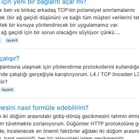
çin yeni bir bağlantı açar mı?
ak ben ve birkaç arkadaş TCP'nin potansiyel sınırlamalarını
cek (bir ağ geçidi düşünün) ve bağlı tüm müşteri verilerini te
la tek bir konuya yönlendirecek bir uygulamamız var.
ağ geçidi için bir sorun olacağını söylüyor çünkü …
y
layer4
alışır?
lantısına ulaşmak için yönlendirme protokollerini kullandığ
de çalıştığı gerçeğiyle karıştırıyorum. L4 / TCP önceden L
lir?
layer4
mesini nasıl formüle edebilirim?
an iki düğüm arasındaki gidiş-dönüş gecikmesini tahmin etme
em türetmekte zorlanıyorum. Düğümler HTTP protokolüne g
lde, incelenecek en önemli faktörler ağdaki iki düğüm arasın
, bant genişliği, her bir atlayıştaki işlem gecikmesidir. …