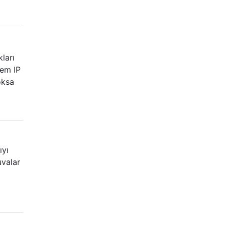
ları
hem IP
oksa
ıyı
uvalar
i