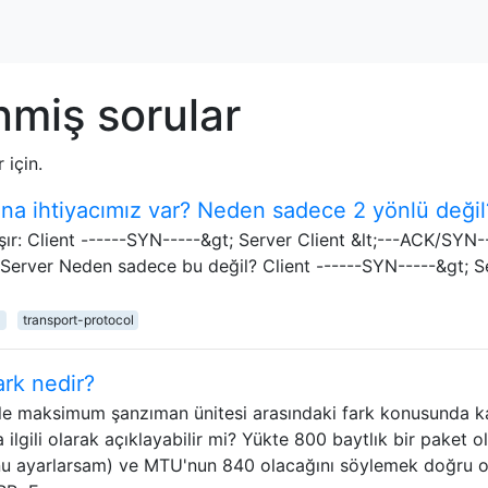
nmiş sorular
 için.
ına ihtiyacımız var? Neden sadece 2 yönlü değil
şır: Client ------SYN-----&gt; Server Client &lt;---ACK/SYN-
; Server Neden sadece bu değil? Client ------SYN-----&gt; S
4
transport-protocol
rk nedir?
e maksimum şanzıman ünitesi arasındaki fark konusunda 
rla ilgili olarak açıklayabilir mi? Yükte 800 baytlık bir paket o
nu ayarlarsam) ve MTU'nun 840 olacağını söylemek doğru o