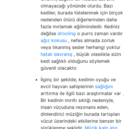
olmayacağı yönünde olurdu. Bazı
kediler, burada listelenmek için birçok
nedenden ötürü diğerlerinden daha
fazla mırlamak eğilimindedir. Kediniz
değilse
drooling
o purrs zaman vardır
ağız kokusu
, nefes almada zorluk
veya tıkanmış sesler herhangi yoktur
hatalı davranış
, büyük olasılıkla sizin
kedi sağlıklı olduğunu söylemek
güvenli olacaktır.
İlginç bir şekilde, kedinin oyuğu ve
evcil hayvan sahiplerinin
sağlığını
arttırma ile ilgili bazı araştırmalar var .
Bir kedinin mırıltı sıklığı nedeniyle,
insan vücuduna rezonans eden,
dinlendirici müziğin burada tartışılan
vücut üzerindeki etkilerine benzer bir
sürüklenme şeklidir.
Müzik kalp atış