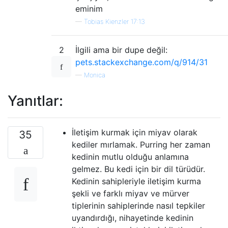
eminim
—
Tobias Kienzler 17:13
2
İlgili ama bir dupe değil:
pets.stackexchange.com/q/914/31
—
Monica
Yanıtlar:
İletişim kurmak için miyav olarak
35
kediler mırlamak. Purring her zaman
kedinin mutlu olduğu anlamına
gelmez. Bu kedi için bir dil türüdür.
Kedinin sahipleriyle iletişim kurma
şekli ve farklı miyav ve mürver
tiplerinin sahiplerinde nasıl tepkiler
uyandırdığı, nihayetinde kedinin