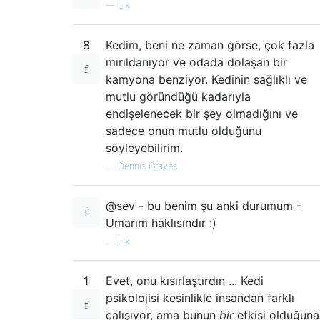
—
Lix
8
Kedim, beni ne zaman görse, çok fazla
mırıldanıyor ve odada dolaşan bir
kamyona benziyor. Kedinin sağlıklı ve
mutlu göründüğü kadarıyla
endişelenecek bir şey olmadığını ve
sadece onun mutlu olduğunu
söyleyebilirim.
—
Dennis Graves
@sev - bu benim şu anki durumum -
Umarım haklısındır :)
—
Lix
1
Evet, onu kısırlaştırdın ... Kedi
psikolojisi kesinlikle insandan farklı
çalışıyor, ama bunun
bir
etkisi olduğuna