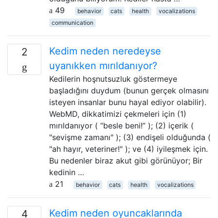
49
behavior
cats
health
vocalizations
communication
Kedim neden neredeyse
2
uyanıkken mırıldanıyor?
Kedilerin hoşnutsuzluk göstermeye
başladığını duydum (bunun gerçek olmasını
isteyen insanlar bunu hayal ediyor olabilir).
WebMD, dikkatimizi çekmeleri için (1)
mırıldanıyor ( “besle beni!” ); (2) içerik (
"sevişme zamanı" ); (3) endişeli olduğunda (
"ah hayır, veteriner!" ); ve (4) iyileşmek için.
Bu nedenler biraz akut gibi görünüyor; Bir
kedinin …
21
behavior
cats
health
vocalizations
Kedim neden oyuncaklarında
4