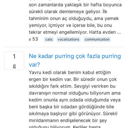
son zamanlarda yaklaşık bir hafta boyunca
sürekli olarak demlemeye geliyor. İlk
tahminim onun aç olduğuydu, ama yemek
yemiyor, içmiyor ve içerse bile, bu onu
tekrar etmeyi engellemiyor. Hatta evden …
53
cats
vocalizations
communication
Ne kadar purring çok fazla purring
1
var?
Yavru kedi olarak benim kabul ettiğim
ergen bir kedim var. Bir süredir onun çok
sıkıldığını fark ettim. Sevgiyi verirken bu
davranışın normal olduğunu biliyorum ama
kedim onunla aynı odada olduğumda veya
beni başka bir odadan gördüğünde bile
sıkılmaya başlıyor gibi görünüyor. Sürekli
mırıldanmanın endişelenecek bir şey
olduğunu biliyorum. Kediler hasta …