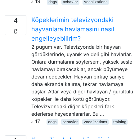
19
dogs
behavior
vocalizations
Köpeklerimin televizyondaki
4
hayvanlara havlamasını nasıl
engelleyebilirim?
2 pugum var. Televizyonda bir hayvan
gördüklerinde, uyanık ve deli gibi havlarlar.
Onlara durmalarını söylersem, yüksek sesle
havlamayı bırakacaklar, ancak büyümeye
devam edecekler. Hayvan birkaç saniye
daha ekranda kalırsa, tekrar havlamaya
başlar. Atlar veya diğer havlayan / gürültülü
köpekler ile daha kötü görünüyor.
Televizyondaki diğer köpekleri fark
ederlerse heyecanlanırlar. Bu …
17
dogs
behavior
vocalizations
training