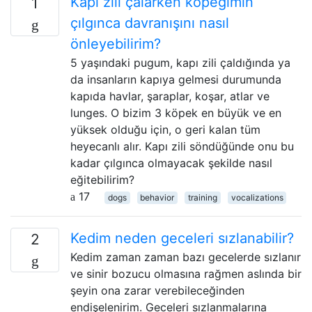
Kapı zili çalarken köpeğimin
1
çılgınca davranışını nasıl
önleyebilirim?
5 yaşındaki pugum, kapı zili çaldığında ya
da insanların kapıya gelmesi durumunda
kapıda havlar, şaraplar, koşar, atlar ve
lunges. O bizim 3 köpek en büyük ve en
yüksek olduğu için, o geri kalan tüm
heyecanlı alır. Kapı zili söndüğünde onu bu
kadar çılgınca olmayacak şekilde nasıl
eğitebilirim?
17
dogs
behavior
training
vocalizations
Kedim neden geceleri sızlanabilir?
2
Kedim zaman zaman bazı gecelerde sızlanır
ve sinir bozucu olmasına rağmen aslında bir
şeyin ona zarar verebileceğinden
endişelenirim. Geceleri sızlanmalarına