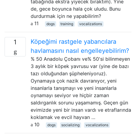
tabağında ekstra yiyecek bıraktım). Yine
de, gece boyunca hala çok uludu. Bunu
durdurmak için ne yapabilirim?
11
dogs
training
vocalizations
Köpeğimi rastgele yabancılara
1
havlamasını nasıl engelleyebilirim?
% 50 Anadolu Çobanı ve% 50'si bilinmeyen
3 aylık bir köpek yavrusu var (yine de bazı
tazı olduğundan şüpheleniyoruz).
Oynamaya çok nazik davranıyor, yeni
insanlarla tanışmayı ve yeni insanlarla
oynamayı seviyor ve hiçbir zaman
saldırganlık sorunu yaşamamış. Geçen gün
evimizde yeni bir insan vardı ve etraflarında
koklamak ve evcil hayvan …
10
dogs
socializing
vocalizations