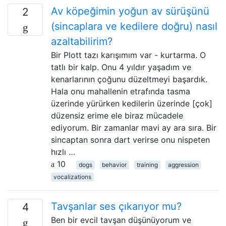
Av köpeğimin yoğun av sürüşünü
2
(sincaplara ve kedilere doğru) nasıl
azaltabilirim?
Bir Plott tazı karışımım var - kurtarma. O
tatlı bir kalp. Onu 4 yıldır yaşadım ve
kenarlarının çoğunu düzeltmeyi başardık.
Hala onu mahallenin etrafında tasma
üzerinde yürürken kedilerin üzerinde [çok]
düzensiz erime ele biraz mücadele
ediyorum. Bir zamanlar mavi ay ara sıra. Bir
sincaptan sonra dart verirse onu nispeten
hızlı …
10
dogs
behavior
training
aggression
vocalizations
Tavşanlar ses çıkarıyor mu?
4
Ben bir evcil tavşan düşünüyorum ve