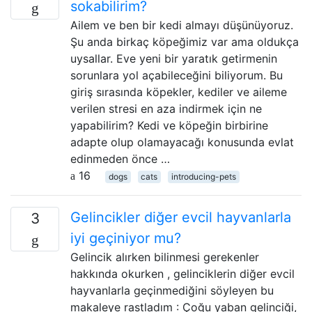
sokabilirim?
Ailem ve ben bir kedi almayı düşünüyoruz.
Şu anda birkaç köpeğimiz var ama oldukça
uysallar. Eve yeni bir yaratık getirmenin
sorunlara yol açabileceğini biliyorum. Bu
giriş sırasında köpekler, kediler ve aileme
verilen stresi en aza indirmek için ne
yapabilirim? Kedi ve köpeğin birbirine
adapte olup olamayacağı konusunda evlat
edinmeden önce …
16
dogs
cats
introducing-pets
Gelincikler diğer evcil hayvanlarla
3
iyi geçiniyor mu?
Gelincik alırken bilinmesi gerekenler
hakkında okurken , gelinciklerin diğer evcil
hayvanlarla geçinmediğini söyleyen bu
makaleye rastladım : Çoğu yaban gelinciği,