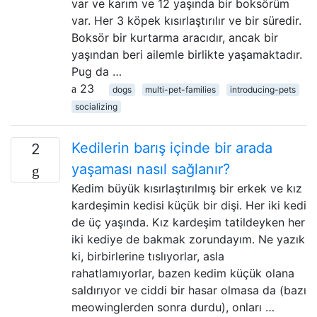
var ve karım ve 12 yaşında bir boksörüm
var. Her 3 köpek kısırlaştırılır ve bir süredir.
Boksör bir kurtarma aracıdır, ancak bir
yaşından beri ailemle birlikte yaşamaktadır.
Pug da …
23
dogs
multi-pet-families
introducing-pets
socializing
Kedilerin barış içinde bir arada
2
yaşaması nasıl sağlanır?
Kedim büyük kısırlaştırılmış bir erkek ve kız
kardeşimin kedisi küçük bir dişi. Her iki kedi
de üç yaşında. Kız kardeşim tatildeyken her
iki kediye de bakmak zorundayım. Ne yazık
ki, birbirlerine tıslıyorlar, asla
rahatlamıyorlar, bazen kedim küçük olana
saldırıyor ve ciddi bir hasar olmasa da (bazı
meowinglerden sonra durdu), onları …