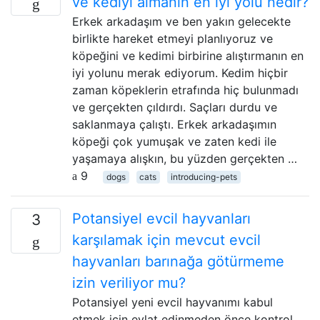
ve kediyi almanın en iyi yolu nedir?
Erkek arkadaşım ve ben yakın gelecekte
birlikte hareket etmeyi planlıyoruz ve
köpeğini ve kedimi birbirine alıştırmanın en
iyi yolunu merak ediyorum. Kedim hiçbir
zaman köpeklerin etrafında hiç bulunmadı
ve gerçekten çıldırdı. Saçları durdu ve
saklanmaya çalıştı. Erkek arkadaşımın
köpeği çok yumuşak ve zaten kedi ile
yaşamaya alışkın, bu yüzden gerçekten …
9
dogs
cats
introducing-pets
Potansiyel evcil hayvanları
3
karşılamak için mevcut evcil
hayvanları barınağa götürmeme
izin veriliyor mu?
Potansiyel yeni evcil hayvanımı kabul
etmek için evlat edinmeden önce kontrol