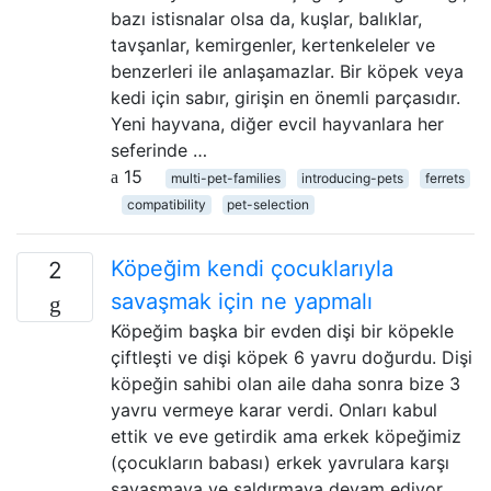
bazı istisnalar olsa da, kuşlar, balıklar,
tavşanlar, kemirgenler, kertenkeleler ve
benzerleri ile anlaşamazlar. Bir köpek veya
kedi için sabır, girişin en önemli parçasıdır.
Yeni hayvana, diğer evcil hayvanlara her
seferinde …
15
multi-pet-families
introducing-pets
ferrets
compatibility
pet-selection
Köpeğim kendi çocuklarıyla
2
savaşmak için ne yapmalı
Köpeğim başka bir evden dişi bir köpekle
çiftleşti ve dişi köpek 6 yavru doğurdu. Dişi
köpeğin sahibi olan aile daha sonra bize 3
yavru vermeye karar verdi. Onları kabul
ettik ve eve getirdik ama erkek köpeğimiz
(çocukların babası) erkek yavrulara karşı
savaşmaya ve saldırmaya devam ediyor.