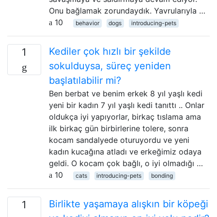
Onu bağlamak zorundaydık. Yavrularıyla …
10
behavior
dogs
introducing-pets
Kediler çok hızlı bir şekilde
1
sokulduysa, süreç yeniden
başlatılabilir mi?
Ben berbat ve benim erkek 8 yıl yaşlı kedi
yeni bir kadın 7 yıl yaşlı kedi tanıttı .. Onlar
oldukça iyi yapıyorlar, birkaç tıslama ama
ilk birkaç gün birbirlerine tolere, sonra
kocam sandalyede oturuyordu ve yeni
kadın kucağına atladı ve erkeğimiz odaya
geldi. O kocam çok bağlı, o iyi olmadığı …
10
cats
introducing-pets
bonding
Birlikte yaşamaya alışkın bir köpeği
1