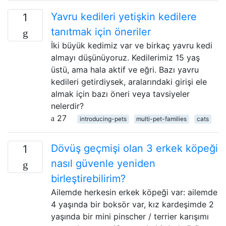
Yavru kedileri yetişkin kedilere
1
tanıtmak için öneriler
İki büyük kedimiz var ve birkaç yavru kedi
almayı düşünüyoruz. Kedilerimiz 15 yaş
üstü, ama hala aktif ve eğri. Bazı yavru
kedileri getirdiysek, aralarındaki girişi ele
almak için bazı öneri veya tavsiyeler
nelerdir?
27
introducing-pets
multi-pet-families
cats
Dövüş geçmişi olan 3 erkek köpeği
1
nasıl güvenle yeniden
birleştirebilirim?
Ailemde herkesin erkek köpeği var: ailemde
4 yaşında bir boksör var, kız kardeşimde 2
yaşında bir mini pinscher / terrier karışımı