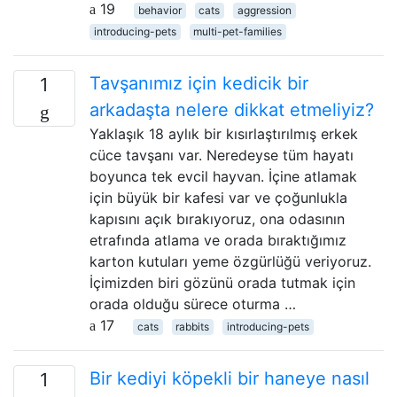
19
behavior
cats
aggression
introducing-pets
multi-pet-families
Tavşanımız için kedicik bir
1
arkadaşta nelere dikkat etmeliyiz?
Yaklaşık 18 aylık bir kısırlaştırılmış erkek
cüce tavşanı var. Neredeyse tüm hayatı
boyunca tek evcil hayvan. İçine atlamak
için büyük bir kafesi var ve çoğunlukla
kapısını açık bırakıyoruz, ona odasının
etrafında atlama ve orada bıraktığımız
karton kutuları yeme özgürlüğü veriyoruz.
İçimizden biri gözünü orada tutmak için
orada olduğu sürece oturma …
17
cats
rabbits
introducing-pets
Bir kediyi köpekli bir haneye nasıl
1