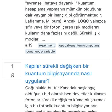
"evrensel, hataya dayanıklı" kuantum
hesaplama yapmanın mümkün olduğuna
dair yaygın bir inanç gibi görünmektedir.
Laflamme, Milburn). Ancak, LOQC yalnızca
sıfır veya bir foton içeren ışık modlarını
kullanır, daha fazlasını değil. Sürekli ışık
modları, …
19
experiment
optical-quantum-computing
continuous-variable
Kapılar sürekli değişken bir
1
kuantum bilgisayarında nasıl
uygulanır?
Çoğunlukla bu tür Kanadalı başlangıç
olduğunu biri olarak ben devletler kullanım
fotonlar sürekli değişken küme oluşturmak
için bu fotonik kuantum bilgisayarların
deneysel ayrıntıları ile gerçekten aşina