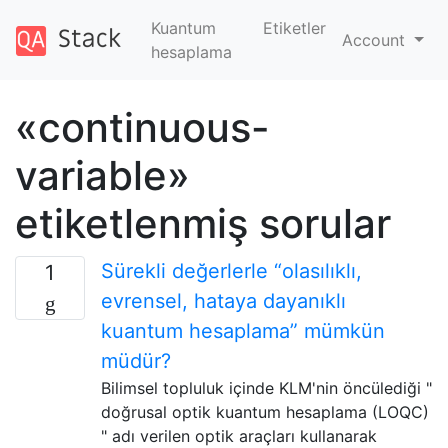
Kuantum
Etiketler
Account
hesaplama
«continuous-
variable»
etiketlenmiş sorular
Sürekli değerlerle “olasılıklı,
1
evrensel, hataya dayanıklı
kuantum hesaplama” mümkün
müdür?
Bilimsel topluluk içinde KLM'nin öncülediği "
doğrusal optik kuantum hesaplama (LOQC)
" adı verilen optik araçları kullanarak