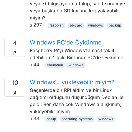
veya 7) bilgisayarıma takıp, sabit sürücüye
veya başka bir SD kartına kopyalayabilir
miyim?
297
raspbian
sd-card
windows
backup
Windows PC'de Öykünme
4
Raspberry Pi'yi Windows'ta nasıl taklit
edebilirim? İlgili: Bir Linux PC'de Öykünme
44
emulation
windows
Windows'u yükleyebilir miyim?
10
Geçenlerde bir RPI aldım ve bir Linux
dağıtımı olduğunu düşündüğüm Debian ile
geldi. Ben daha çok Windows'a alışkınım;
yükleyebilir miyim
33
setup
operating-systems
windows