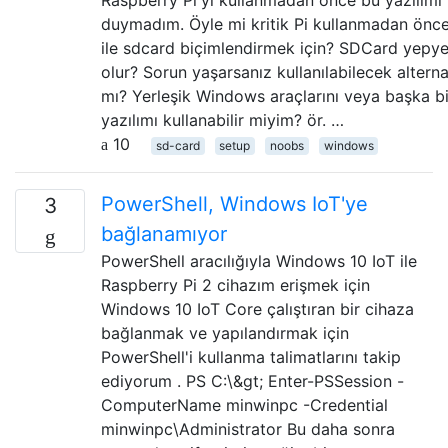
duymadım. Öyle mi kritik Pi kullanmadan önce
ile sdcard biçimlendirmek için? SDCard yepye
olur? Sorun yaşarsanız kullanılabilecek alternat
mı? Yerleşik Windows araçlarını veya başka b
yazılımı kullanabilir miyim? ör. …
10
sd-card
setup
noobs
windows
PowerShell, Windows IoT'ye
3
bağlanamıyor
PowerShell aracılığıyla Windows 10 IoT ile
Raspberry Pi 2 cihazım erişmek için
Windows 10 IoT Core çalıştıran bir cihaza
bağlanmak ve yapılandırmak için
PowerShell'i kullanma talimatlarını takip
ediyorum . PS C:\&gt; Enter-PSSession -
ComputerName minwinpc -Credential
minwinpc\Administrator Bu daha sonra