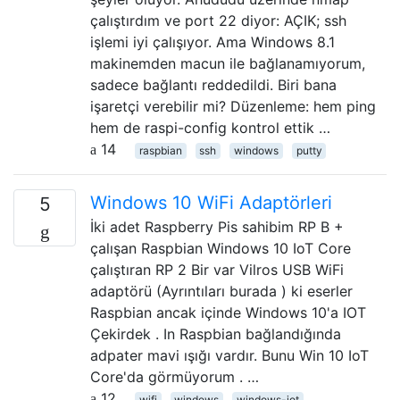
çalıştırdım ve port 22 diyor: AÇIK; ssh
işlemi iyi çalışıyor. Ama Windows 8.1
makinemden macun ile bağlanamıyorum,
sadece bağlantı reddedildi. Biri bana
işaretçi verebilir mi? Düzenleme: hem ping
hem de raspi-config kontrol ettik …
14
raspbian
ssh
windows
putty
Windows 10 WiFi Adaptörleri
5
İki adet Raspberry Pis sahibim RP B +
çalışan Raspbian Windows 10 IoT Core
çalıştıran RP 2 Bir var Vilros USB WiFi
adaptörü (Ayrıntıları burada ) ki eserler
Raspbian ancak içinde Windows 10'a IOT
Çekirdek . In Raspbian bağlandığında
adpater mavi ışığı vardır. Bunu Win 10 IoT
Core'da görmüyorum . …
12
wifi
windows
windows-iot