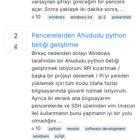
varsayılan şifreyi gireceğim bir pencere
açar. Sonra yaklaşık iki dakika sonra, …
10
windows
windows-iot
pi-2
powershell
Pencerelerden Ahududu python
2
betiği geliştirme
Birkaç nedenden dolayı Windows
tarafından bir Ahududu python betiği
geliştirmek istiyorum: RPi kızartmak /
başka bir projeyi denemek / Pi'yi yeniden
yüklemek için tüm kodu (daha fazla)
bilgisayarımda güvenli tutmak istiyorum.
Ayrıca iki ekranlı ana bilgisayarım
pencerelerde ve SSH üzerinden vim (macun
ile) kullanmanın bunu yapmanın iyi bir yolu
olmadığını …
10
python
remote
software-development
windows
script