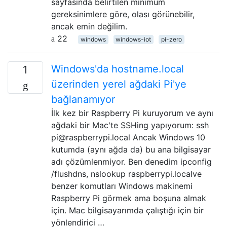
sayfasında belirtilen minimum
gereksinimlere göre, olası görünebilir,
ancak emin değilim.
22
windows
windows-iot
pi-zero
Windows'da hostname.local
1
üzerinden yerel ağdaki Pi'ye
bağlanamıyor
İlk kez bir Raspberry Pi kuruyorum ve aynı
ağdaki bir Mac'te SSHing yapıyorum: ssh
pi@raspberrypi.local Ancak Windows 10
kutumda (aynı ağda da) bu ana bilgisayar
adı çözümlenmiyor. Ben denedim ipconfig
/flushdns, nslookup raspberrypi.localve
benzer komutları Windows makinemi
Raspberry Pi görmek ama boşuna almak
için. Mac bilgisayarımda çalıştığı için bir
yönlendirici …