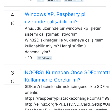
Windows XP, Raspberry pi
4
üzerinde çalışabilir mi?
Ahududu üzerinde bir windows xp işletim
sistemi çalıştırmak istiyorum.
Win32DiskImager ile yüklemeye çalışırsam
kullanabilir miyim? Hangi sürümü
denemeliyim?
10
windows
NOOBS'ı Kurmadan Önce SDFormatt
3
Kullanmanız Gerekir mi?
SDKart'ı biçimlendirmek için genellikle SDFor
önerilir.
https://raspberrypi.stackexchange.com/a/19
http://elinux.org/RPi_Easy_SD_Card_Setup#
Raspberry Pi'yi kullanmadan önce bu yazılımı 