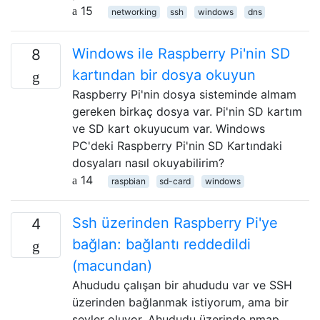
15
networking
ssh
windows
dns
Windows ile Raspberry Pi'nin SD
8
kartından bir dosya okuyun
Raspberry Pi'nin dosya sisteminde almam
gereken birkaç dosya var. Pi'nin SD kartım
ve SD kart okuyucum var. Windows
PC'deki Raspberry Pi'nin SD Kartındaki
dosyaları nasıl okuyabilirim?
14
raspbian
sd-card
windows
Ssh üzerinden Raspberry Pi'ye
4
bağlan: bağlantı reddedildi
(macundan)
Ahududu çalışan bir ahududu var ve SSH
üzerinden bağlanmak istiyorum, ama bir
şeyler oluyor. Ahududu üzerinde nmap