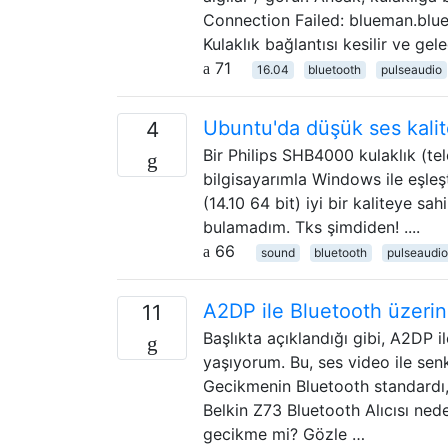
Connection Failed: blueman.blue
Kulaklık bağlantısı kesilir ve gel
71
16.04
bluetooth
pulseaudio
Ubuntu'da düşük ses kalit
4
Bir Philips SHB4000 kulaklık (t
bilgisayarımla Windows ile eşleş
(14.10 64 bit) iyi bir kaliteye s
bulamadım. Tks şimdiden! ....
66
sound
bluetooth
pulseaudio
A2DP ile Bluetooth üzerin
11
Başlıkta açıklandığı gibi, A2DP 
yaşıyorum. Bu, ses video ile se
Gecikmenin Bluetooth standardı
Belkin Z73 Bluetooth Alıcısı ned
gecikme mi? Gözle …