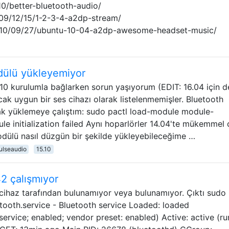
10/better-bluetooth-audio/
009/12/15/1-2-3-4-a2dp-stream/
2010/09/27/ubuntu-10-04-a2dp-awesome-headset-music/
dülü yükleyemiyor
.10 kurulumla bağlarken sorun yaşıyorum (EDIT: 16.04 için d
ncak uygun bir ses cihazı olarak listelenmemişler. Bluetooth
ak yüklemeye çalıştım: sudo pactl load-module module-
e initialization failed Aynı hoparlörler 14.04'te mükemmel ça
dülü nasıl düzgün bir şekilde yükleyebileceğime …
ulseaudio
15.10
2 çalışmıyor
 cihaz tarafından bulunamıyor veya bulunamıyor. Çıktı sudo
etooth.service - Bluetooth service Loaded: loaded
ervice; enabled; vendor preset: enabled) Active: active (ru