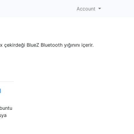
Account
x çekirdeği BlueZ Bluetooth yığınını içerir.
l
ubuntu
sya