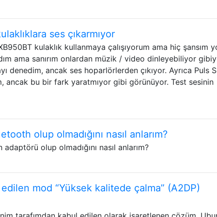
ulaklıklara ses çıkarmıyor
B950BT kulaklık kullanmaya çalışıyorum ama hiç şansım y
dım ama sanırım onlardan müzik / video dinleyebiliyor gibiy
mayı denedim, ancak ses hoparlörlerden çıkıyor. Ayrıca Puls 
, ancak bu bir fark yaratmıyor gibi görünüyor. Test sesinin
etooth olup olmadığını nasıl anlarım?
h adaptörü olup olmadığını nasıl anlarım?
h edilen mod “Yüksek kalitede çalma” (A2DP)
m tarafımdan kabul edilen olarak işaretlenen çözüm, Ubu