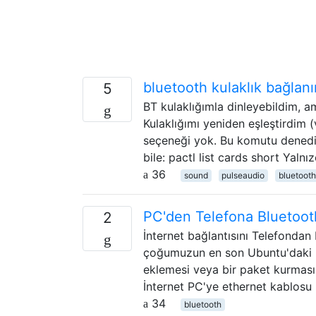
bluetooth kulaklık bağlanı
5
BT kulaklığımla dinleyebildim, 
Kulaklığımı yeniden eşleştirdim 
seçeneği yok. Bu komutu denedi
bile: pactl list cards short Yaln
36
sound
pulseaudio
bluetooth
PC'den Telefona Bluetooth
2
İnternet bağlantısını Telefondan
çoğumuzun en son Ubuntu'daki kut
eklemesi veya bir paket kurması
İnternet PC'ye ethernet kablosu i
34
bluetooth