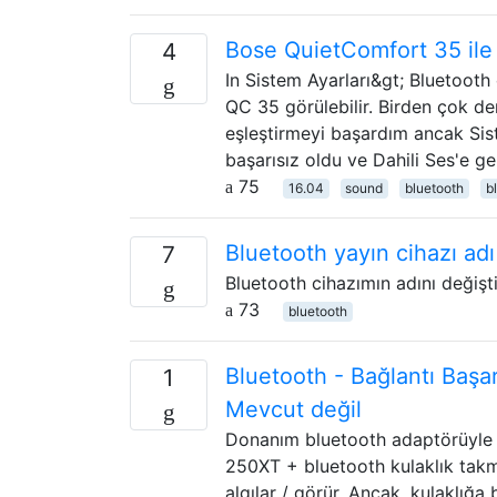
Bose QuietComfort 35 ile 
4
In Sistem Ayarları&gt; Bluetooth
QC 35 görülebilir. Birden çok d
eşleştirmeyi başardım ancak Sist
başarısız oldu ve Dahili Ses'e g
75
16.04
sound
bluetooth
b
Bluetooth yayın cihazı adı n
7
Bluetooth cihazımın adını değiş
73
bluetooth
Bluetooth - Bağlantı Başa
1
Mevcut değil
Donanım bluetooth adaptörüyle U
250XT + bluetooth kulaklık takma
algılar / görür. Ancak, kulaklığa