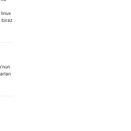
linux
 biraz
u'nun
arları