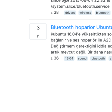
since ხუთ 2015-06-04 22:33:18 
/system.slice/bluetooth.servic
38
drivers
wireless
bluetooth
Bluetooth hoparlör Ubunt
3
Kubuntu 16.04'e yükselttikten so
bağlanır ve ses hoparlör ile A2
Değiştirmem gerektiğini iddia e
artık mevcut değil. Bir daha nası
36
16.04
sound
bluetooth
a