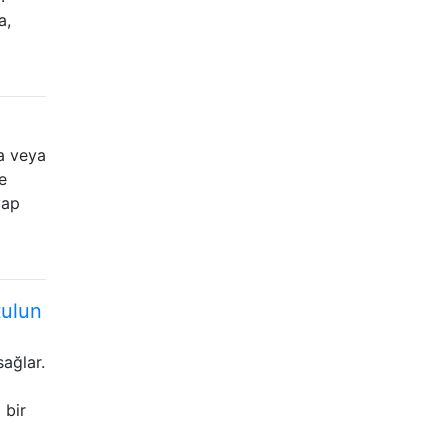
a,
a veya
e
vap
tulun
ağlar.
a
 bir