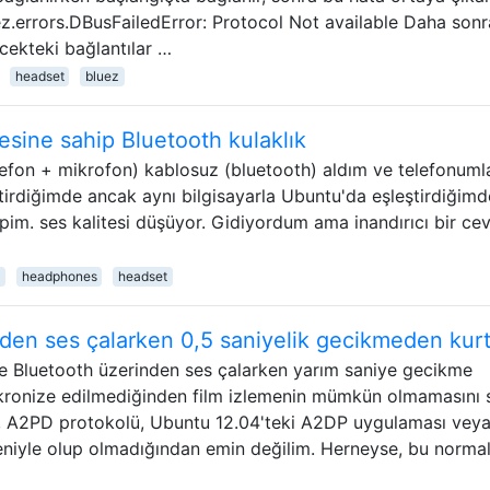
z.errors.DBusFailedError: Protocol Not available Daha sonr
ecekteki bağlantılar …
headset
bluez
esine sahip Bluetooth kulaklık
elefon + mikrofon) kablosuz (bluetooth) aldım ve telefonuml
tirdiğimde ancak aynı bilgisayarla Ubuntu'da eşleştirdiğimd
ahipim. ses kalitesi düşüyor. Gidiyordum ama inandırıcı bir ce
headphones
headset
den ses çalarken 0,5 saniyelik gecikmeden kur
ile Bluetooth üzerinden ses çalarken yarım saniye gecikme
nkronize edilmediğinden film izlemenin mümkün olmamasını s
, A2PD protokolü, Ubuntu 12.04'teki A2DP uygulaması vey
eniyle olup olmadığından emin değilim. Herneyse, bu normal