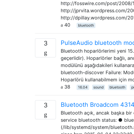
http://fosswire.com/post/2008/
http://jprvita.wordpress.com/2
http://dpillay.wordpress.com/
40
bluetooth
PulseAudio bluetooth mo
3
Bluetooth hoparlörlerimi yeni 15
geçerlidir). Hoparlörler bağlı, a
modülünü aşağıdakileri kullanar
bluetooth-discover Failure: Modul
Hoparlörü kullanabilmem için mo
38
16.04
sound
bluetooth
p
Bluetooth Broadcom 4314
3
Bluetooth açık, ancak başka bir
service bluetooth status: ● blu
(/lib/systemd/system/bluetooth.s