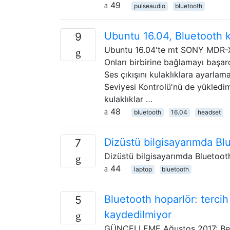
49
pulseaudio
bluetooth
Ubuntu 16.04, Bluetooth k
9
Ubuntu 16.04'te mt SONY MDR-X
Onları birbirine bağlamayı başar
Ses çıkışını kulaklıklara ayarla
Seviyesi Kontrolü'nü de yükledim
kulaklıklar …
48
bluetooth
16.04
headset
Dizüstü bilgisayarımda Blu
7
Dizüstü bilgisayarımda Bluetoot
44
laptop
bluetooth
Bluetooth hoparlör: terci
5
kaydedilmiyor
GÜNCELLEME Ağustos 2017: Beni