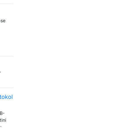
ose
?
tokol
 B-
ini
: