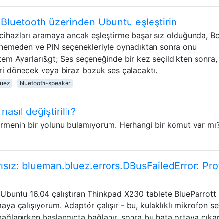
Bluetooth üzerinden Ubuntu eşleştirin
 cihazları aramaya ancak eşleştirme başarısız olduğunda, B
enemeden ve PIN seçenekleriyle oynadıktan sonra onu
em Ayarları&gt; Ses seçeneğinde bir kez seçildikten sonra,
eri dönecek veya biraz bozuk ses çalacaktı.
luez
bluetooth-speaker
asıl değiştirilir?
tirmenin bir yolunu bulamıyorum. Herhangi bir komut var mı
rısız: blueman.bluez.errors.DBusFailedError: Pro
buntu 16.04 çalıştıran Thinkpad X230 tablete BlueParrott
ya çalışıyorum. Adaptör çalışır - bu, kulaklıklı mikrofon set
 bağlanırken başlangıçta bağlanır, sonra bu hata ortaya çıkar