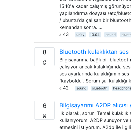
15.10'a kadar çalışmış görünüyor.
yapılandırma dosyası /etc/blueto
/ ubuntu'da çalışan bir bluetoo
kemandan sonra. …
43
unity
13.04
sound
bluet
Bluetooth kulaklıktan ses 
8
Bilgisayarıma bağlı bir bluetooth
çalışıyor ancak kulaklığımda ses
ses ayarlarında kulaklığımın ses 
"kayboldu". Sorum şu: kulaklığı 
42
sound
bluetooth
headphon
Bilgisayarımı A2DP alıcısı
6
İlk olarak, sorun: Temel kulaklı
kullanıyorum. A2DP sunuyor ve n
etmesini istiyorum. A2dp ile ilgi