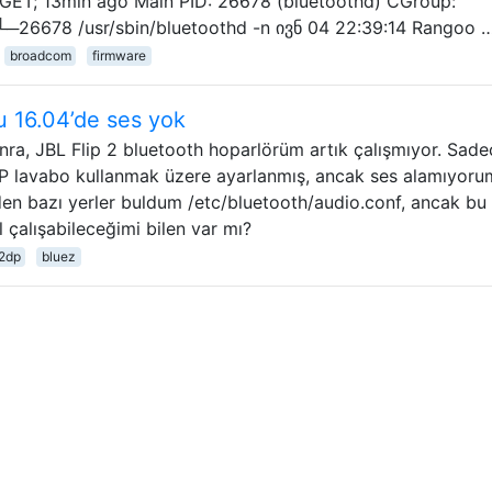
GET; 13min ago Main PID: 26678 (bluetoothd) CGroup:
e └─26678 /usr/sbin/bluetoothd -n ივნ 04 22:39:14 Rangoo 
broadcom
firmware
u 16.04’de ses yok
nra, JBL Flip 2 bluetooth hoparlörüm artık çalışmıyor. Sadec
DP lavabo kullanmak üzere ayarlanmış, ancak ses alamıyoru
den bazı yerler buldum /etc/bluetooth/audio.conf, ancak bu
l çalışabileceğimi bilen var mı?
2dp
bluez