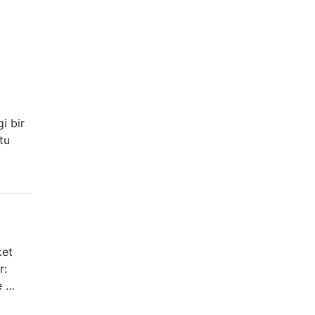
i bir
tu
ket
r:
e …