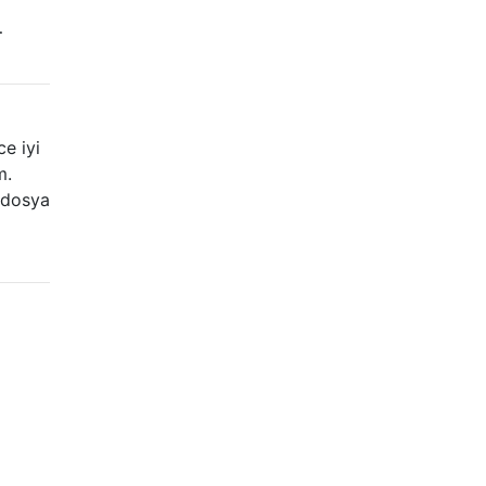
…
e iyi
m.
 dosya