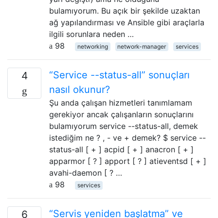
bulamıyorum. Bu açık bir şekilde uzaktan
ağ yapılandırması ve Ansible gibi araçlarla
ilgili sorunlara neden …
98
networking
network-manager
services
“Service --status-all” sonuçları
4
nasıl okunur?
Şu anda çalışan hizmetleri tanımlamam
gerekiyor ancak çalışanların sonuçlarını
bulamıyorum service --status-all, demek
istediğim ne ? , - ve + demek? $ service --
status-all [ + ] acpid [ + ] anacron [ + ]
apparmor [ ? ] apport [ ? ] atieventsd [ + ]
avahi-daemon [ ? …
98
services
“Servis yeniden başlatma” ve
6