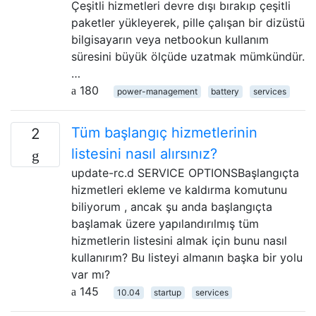
Çeşitli hizmetleri devre dışı bırakıp çeşitli
paketler yükleyerek, pille çalışan bir dizüstü
bilgisayarın veya netbookun kullanım
süresini büyük ölçüde uzatmak mümkündür.
…
180
power-management
battery
services
Tüm başlangıç ​​hizmetlerinin
2
listesini nasıl alırsınız?
update-rc.d SERVICE OPTIONSBaşlangıçta
hizmetleri ekleme ve kaldırma komutunu
biliyorum , ancak şu anda başlangıçta
başlamak üzere yapılandırılmış tüm
hizmetlerin listesini almak için bunu nasıl
kullanırım? Bu listeyi almanın başka bir yolu
var mı?
145
10.04
startup
services