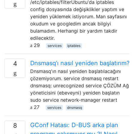
/etc/iptables/filterUbuntu'da iptables
config dosyasında değişiklikler yaptım ve
yeniden yüklemek istiyorum. Man sayfasını
okudum ve googledim ancak bilgiyi
bulamadım. Herhangi bir yardım takdir
edilecektir.
29
services
iptables
Dnsmasq'ı nasıl yeniden başlatırım?
4
Dnsmasq'ın nasıl yeniden başlatılacağını
çözemiyorum. service dnsmasq restart
dnsmasq: unrecognized service ÇÖZÜM Ağ
yöneticisini (ebeveyni) yeniden başlatın
sudo service network-manager restart
27
services
dnsmasq
GConf Hatası: D-BUS arka plan
8
programı çalışmıyor mu ?! Nasıl