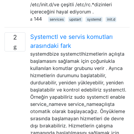
/etc/init.d/ve çeşitli /etc/rc.*dizinleri
içereceğini hayal ediyorum .
144
services
upstart
systemd
init.d
Systemctl ve servis komutları
2
arasındaki fark
systemdbize systemctlhizmetlerin açılışta
başlamasını sağlamak için çoğunlukla
kullanılan komutlar grubunu verir . Ayrıca
hizmetlerin durumunu başlatabilir,
durdurabilir, yeniden yükleyebilir, yeniden
başlatabilir ve kontrol edebiliriz systemctl.
Örneğin yapabiliriz sudo systemctl enable
service_nameve service_nameaçılışta
otomatik olarak başlayacağız. Önyükleme
sırasında başlamayan hizmetleri de devre
dışı bırakabiliriz. Hizmetlerin çalışma
zamanında başlatılmasını sağlamak için