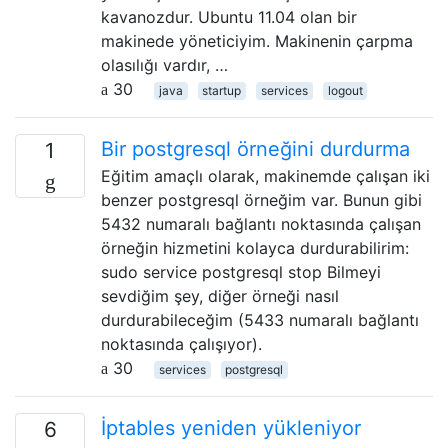
kavanozdur. Ubuntu 11.04 olan bir
makinede yöneticiyim. Makinenin çarpma
olasılığı vardır, …
30
java
startup
services
logout
Bir postgresql örneğini durdurma
1
Eğitim amaçlı olarak, makinemde çalışan iki
benzer postgresql örneğim var. Bunun gibi
5432 numaralı bağlantı noktasında çalışan
örneğin hizmetini kolayca durdurabilirim:
sudo service postgresql stop Bilmeyi
sevdiğim şey, diğer örneği nasıl
durdurabileceğim (5433 numaralı bağlantı
noktasında çalışıyor).
30
services
postgresql
İptables yeniden yükleniyor
6