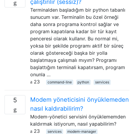
çalıştırılır (sessiz)?
Terminalden başladığım bir python tabanlı
sunucum var. Terminalin bu özel örneği
daha sonra programa kontrol sağlar ve
program kapatılana kadar bir tür kayıt
penceresi olarak kullanır. Bu normal mi,
yoksa bir şekilde programı aktif bir süreç
olarak göstereceği başka bir yolla
başlatmaya çalışmalı mıyım? Programı
başlattığım terminali kapatırsam, program
onunla …
23
command-line
python
services
Modem yöneticisini önyüklemeden
5
nasıl kaldırabilirim?
Modem-yönetici servisini önyüklememden
kaldırmak istiyorum, nasıl yapabilirim?
23
services
modem-manager