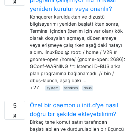
yeniden kurulur veya onarılır?
Konquerer kurulduktan ve dizüstü
bilgisayarımı yeniden başlattıktan sonra,
Terminal içinden (benim için var olan) kök
olarak dosyaları açmaya, düzenlemeye
veya erişmeye çalışırken aşağıdaki hatayı
aldım. linuxBox @ root: / home / V2R #
gnome-open /home/ (gnome-open: 2686):
GConf-WARNING **: İstemci D-BUS arka
plan programına bağlanamadı: // bin /
dbus-launch, aşağıdaki …
27
system
services
dbus
Özel bir daemon'u init.d'ye nasıl
5
doğru bir şekilde ekleyebilirim?
Birkaç tane komut satırı tarafından
başlatılabilen ve durdurulabilen bir üçüncü