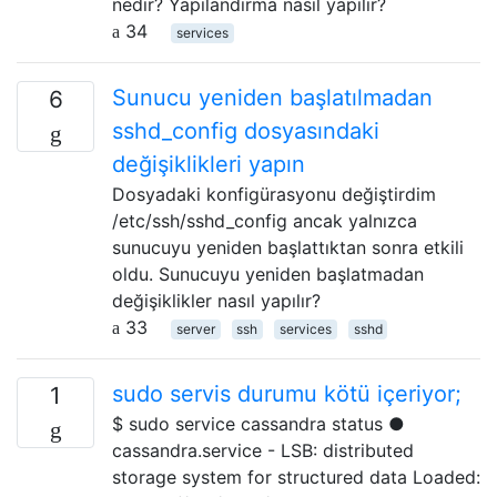
nedir? Yapılandırma nasıl yapılır?
34
services
Sunucu yeniden başlatılmadan
6
sshd_config dosyasındaki
değişiklikleri yapın
Dosyadaki konfigürasyonu değiştirdim
/etc/ssh/sshd_config ancak yalnızca
sunucuyu yeniden başlattıktan sonra etkili
oldu. Sunucuyu yeniden başlatmadan
değişiklikler nasıl yapılır?
33
server
ssh
services
sshd
sudo servis durumu kötü içeriyor;
1
$ sudo service cassandra status ●
cassandra.service - LSB: distributed
storage system for structured data Loaded: