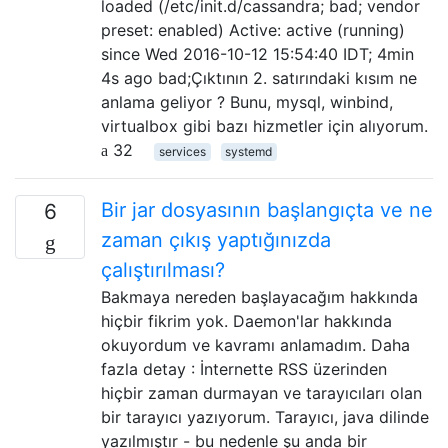
loaded (/etc/init.d/cassandra; bad; vendor
preset: enabled) Active: active (running)
since Wed 2016-10-12 15:54:40 IDT; 4min
4s ago bad;Çıktının 2. satırındaki kısım ne
anlama geliyor ? Bunu, mysql, winbind,
virtualbox gibi bazı hizmetler için alıyorum.
32
services
systemd
Bir jar dosyasının başlangıçta ve ne
6
zaman çıkış yaptığınızda
çalıştırılması?
Bakmaya nereden başlayacağım hakkında
hiçbir fikrim yok. Daemon'lar hakkında
okuyordum ve kavramı anlamadım. Daha
fazla detay : İnternette RSS üzerinden
hiçbir zaman durmayan ve tarayıcıları olan
bir tarayıcı yazıyorum. Tarayıcı, java dilinde
yazılmıştır - bu nedenle şu anda bir