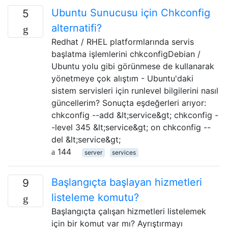
Ubuntu Sunucusu için Chkconfig
5
alternatifi?
Redhat / RHEL platformlarında servis
başlatma işlemlerini chkconfigDebian /
Ubuntu yolu gibi görünmese de kullanarak
yönetmeye çok alıştım - Ubuntu'daki
sistem servisleri için runlevel bilgilerini nasıl
güncellerim? Sonuçta eşdeğerleri arıyor:
chkconfig --add &lt;service&gt; chkconfig -
-level 345 &lt;service&gt; on chkconfig --
del &lt;service&gt;
144
server
services
Başlangıçta başlayan hizmetleri
9
listeleme komutu?
Başlangıçta çalışan hizmetleri listelemek
için bir komut var mı? Ayrıştırmayı