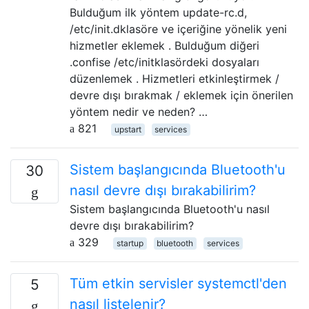
Bulduğum ilk yöntem update-rc.d,
/etc/init.dklasöre ve içeriğine yönelik yeni
hizmetler eklemek . Bulduğum diğeri
.confise /etc/initklasördeki dosyaları
düzenlemek . Hizmetleri etkinleştirmek /
devre dışı bırakmak / eklemek için önerilen
yöntem nedir ve neden? …
821
upstart
services
Sistem başlangıcında Bluetooth'u
30
nasıl devre dışı bırakabilirim?
Sistem başlangıcında Bluetooth'u nasıl
devre dışı bırakabilirim?
329
startup
bluetooth
services
Tüm etkin servisler systemctl'den
5
nasıl listelenir?