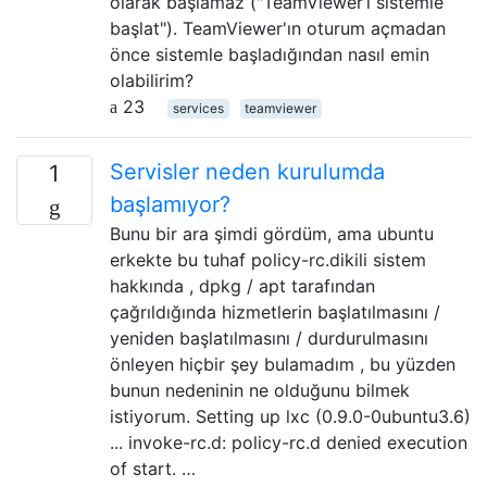
olarak başlamaz ("TeamViewer’ı sistemle
başlat"). TeamViewer'ın oturum açmadan
önce sistemle başladığından nasıl emin
olabilirim?
23
services
teamviewer
Servisler neden kurulumda
1
başlamıyor?
Bunu bir ara şimdi gördüm, ama ubuntu
erkekte bu tuhaf policy-rc.dikili sistem
hakkında , dpkg / apt tarafından
çağrıldığında hizmetlerin başlatılmasını /
yeniden başlatılmasını / durdurulmasını
önleyen hiçbir şey bulamadım , bu yüzden
bunun nedeninin ne olduğunu bilmek
istiyorum. Setting up lxc (0.9.0-0ubuntu3.6)
... invoke-rc.d: policy-rc.d denied execution
of start. …