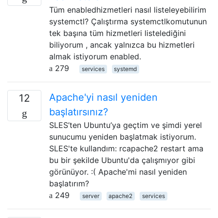
Tüm enabledhizmetleri nasıl listeleyebilirim
systemctl? Çalıştırma systemctlkomutunun
tek başına tüm hizmetleri listelediğini
biliyorum , ancak yalnızca bu hizmetleri
almak istiyorum enabled.
279
services
systemd
Apache'yi nasıl yeniden
12
başlatırsınız?
SLES’ten Ubuntu’ya geçtim ve şimdi yerel
sunucumu yeniden başlatmak istiyorum.
SLES'te kullandım: rcapache2 restart ama
bu bir şekilde Ubuntu'da çalışmıyor gibi
görünüyor. :( Apache'mi nasıl yeniden
başlatırım?
249
server
apache2
services