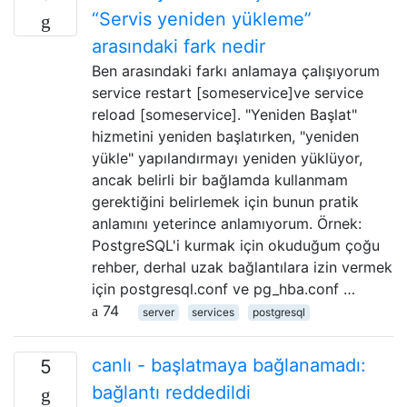
“Servis yeniden yükleme”
arasındaki fark nedir
Ben arasındaki farkı anlamaya çalışıyorum
service restart [someservice]ve service
reload [someservice]. "Yeniden Başlat"
hizmetini yeniden başlatırken, "yeniden
yükle" yapılandırmayı yeniden yüklüyor,
ancak belirli bir bağlamda kullanmam
gerektiğini belirlemek için bunun pratik
anlamını yeterince anlamıyorum. Örnek:
PostgreSQL'i kurmak için okuduğum çoğu
rehber, derhal uzak bağlantılara izin vermek
için postgresql.conf ve pg_hba.conf …
74
server
services
postgresql
canlı - başlatmaya bağlanamadı:
5
bağlantı reddedildi