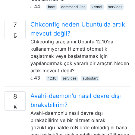
44
boot
command-line
kernel
services
Chkconfig neden Ubuntu'da artık
7
mevcut değil?
Chkconfig araçlarını Ubuntu 12.10’da
kullanamıyorum Hizmeti otomatik
başlatmak veya başlatmamak için
yapılandırmak çok yararlı bir araçtır. Neden
artık mevcut değil?
43
12.10
services
autostart
Avahi-daemon'u nasıl devre dışı
8
bırakabilirim?
Avahi-daemon'u nasıl devre dışı
bırakabilirim ve bir hizmet olarak
gözüktüğü halde rcN.d'de olmadığını bana
nasıl çalıştığını açıklayabilir misiniz? Burada