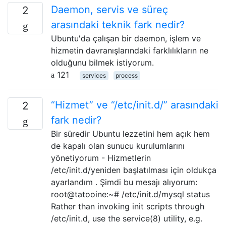
Daemon, servis ve süreç
2
arasındaki teknik fark nedir?
Ubuntu'da çalışan bir daemon, işlem ve
hizmetin davranışlarındaki farklılıkların ne
olduğunu bilmek istiyorum.
121
services
process
“Hizmet” ve “/etc/init.d/” arasındaki
2
fark nedir?
Bir süredir Ubuntu lezzetini hem açık hem
de kapalı olan sunucu kurulumlarını
yönetiyorum - Hizmetlerin
/etc/init.d/yeniden başlatılması için oldukça
ayarlandım . Şimdi bu mesajı alıyorum:
root@tatooine:~# /etc/init.d/mysql status
Rather than invoking init scripts through
/etc/init.d, use the service(8) utility, e.g.