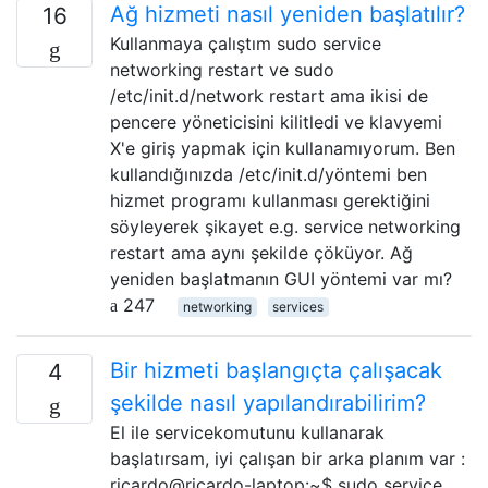
Ağ hizmeti nasıl yeniden başlatılır?
16
Kullanmaya çalıştım sudo service
networking restart ve sudo
/etc/init.d/network restart ama ikisi de
pencere yöneticisini kilitledi ve klavyemi
X'e giriş yapmak için kullanamıyorum. Ben
kullandığınızda /etc/init.d/yöntemi ben
hizmet programı kullanması gerektiğini
söyleyerek şikayet e.g. service networking
restart ama aynı şekilde çöküyor. Ağ
yeniden başlatmanın GUI yöntemi var mı?
247
networking
services
Bir hizmeti başlangıçta çalışacak
4
şekilde nasıl yapılandırabilirim?
El ile servicekomutunu kullanarak
başlatırsam, iyi çalışan bir arka planım var :
ricardo@ricardo-laptop:~$ sudo service