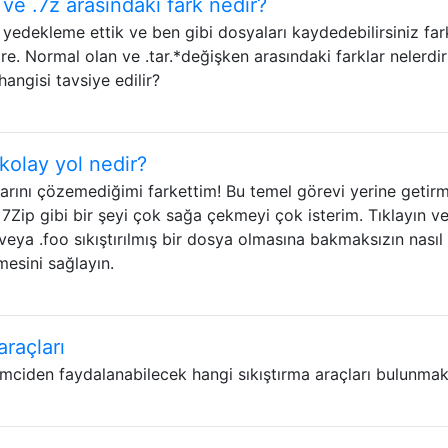
 ve .7z arasındaki fark nedir?
yedekleme ettik ve ben gibi dosyaları kaydedebilirsiniz far
ire. Normal olan ve .tar.*değişken arasındaki farklar nelerdir
ngisi tavsiye edilir?
 kolay yol nedir?
rını çözemediğimi farkettim! Bu temel görevi yerine getir
Zip gibi bir şeyi çok sağa çekmeyi çok isterim. Tıklayın v
 veya .foo sıkıştırılmış bir dosya olmasına bakmaksızın nasıl
esini sağlayın.
araçları
emciden faydalanabilecek hangi sıkıştırma araçları bulunmak