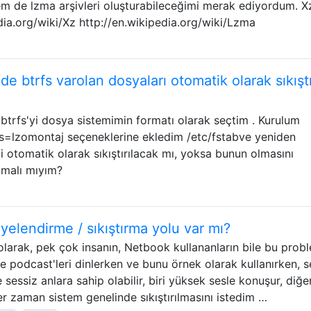
m de lzma arşivleri oluşturabileceğimi merak ediyordum. X
dia.org/wiki/Xz http://en.wikipedia.org/wiki/Lzma
nde btrfs varolan dosyaları otomatik olarak sıkıştı
trfs'yi dosya sistemimin formatı olarak seçtim . Kurulum
=lzomontaj seçeneklerine ekledim /etc/fstabve yeniden
 otomatik olarak sıkıştırılacak mı, yoksa bunun olmasını
pmalı mıyım?
yelendirme / sıkıştırma yolu var mı?
ı olarak, pek çok insanın, Netbook kullananların bile bu prob
 podcast'leri dinlerken ve bunu örnek olarak kullanırken, s
sessiz anlara sahip olabilir, biri yüksek sesle konuşur, diğe
er zaman sistem genelinde sıkıştırılmasını istedim …