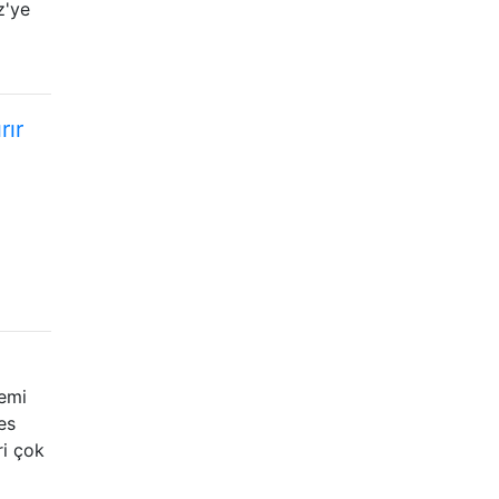
z'ye
rır
lemi
es
ri çok