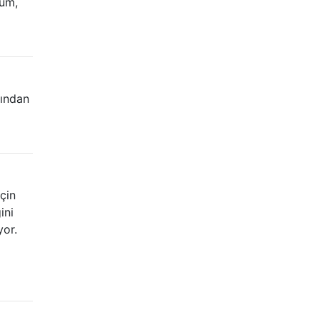
rum,
dından
için
ini
or.