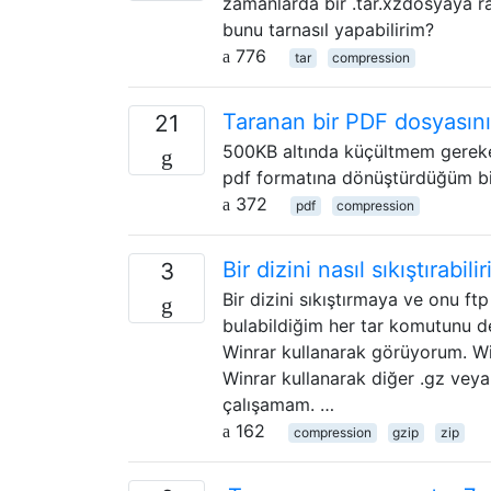
zamanlarda bir .tar.xzdosyaya ra
bunu tarnasıl yapabilirim?
776
tar
compression
Taranan bir PDF dosyasını
21
500KB altında küçültmem gereke
pdf formatına dönüştürdüğüm bi
372
pdf
compression
Bir dizini nasıl sıkıştırabili
3
Bir dizini sıkıştırmaya ve onu ft
bulabildiğim her tar komutunu d
Winrar kullanarak görüyorum. W
Winrar kullanarak diğer .gz veya
çalışamam. …
162
compression
gzip
zip