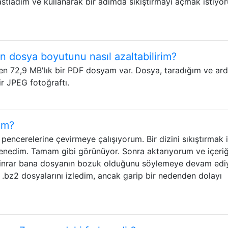
stladım ve kullanarak bir adımda sıkıştırmayı açmak istiyo
n dosya boyutunu nasıl azaltabilirim?
n 72,9 MB'lık bir PDF dosyam var. Dosya, taradığım ve ar
r JPEG fotoğraftı.
rim?
p pencerelerine çevirmeye çalışıyorum. Bir dizini sıkıştırmak 
enedim. Tamam gibi görünüyor. Sonra aktarıyorum ve içeriğ
inrar bana dosyanın bozuk olduğunu söylemeye devam ediy
 .bz2 dosyalarını izledim, ancak garip bir nedenden dolayı