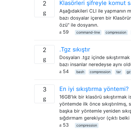
Klasörleri şifreyle komut s
2
Aşağıdakileri CLI ile yapmanın m
bazı dosyalar içeren bir Klasörüm
özü" ile dosyanın.
59
command-line
compression
.Tgz sıkıştır
2
Dosyaları .tgz içinde sıkıştırmak 
bazı insanlar neredeyse aynı ol
54
bash
compression
tar
gz
En iyi sıkıştırma yöntemi?
3
16GB'lık bir klasörü sıkıştırmak 
yöntemde ilk önce sıkıştırılmış, 
başka bir yöntemle yeniden sıkı
sığdırmam gerekiyor (çıktı belk
53
compression