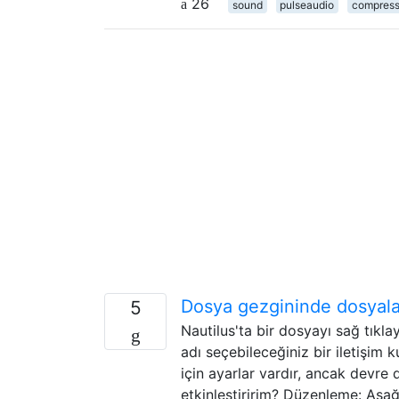
26
sound
pulseaudio
compress
Dosya gezgininde dosyaları
5
Nautilus'ta bir dosyayı sağ tıkla
adı seçebileceğiniz bir iletişim k
için ayarlar vardır, ancak devre dı
etkinleştiririm? Düzenleme: Aşağı