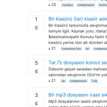
25
nautilus
compression
archi
Bir klasörü (tar) klasör ad
1
Bir klasörü tarkomutla sıkıştırma
ismiyle ilgili. Kaynak yolu: /data
$destinationpath Komutu farklı b
klasörü yerine tüm alt dizinleri a
21
command-line
tar
compress
Tar.7z dosyasını komut sat
5
Ödevimi geçen seneden mahvetmek
satırından sıkıştırırım (GUI'im yo
21
tar
compression
7zip
Bir mp3 dosyasını nasıl sık
3
Mp3 dosyalarının sesini sıkıştırm
onları daha küçük yaptım ama U