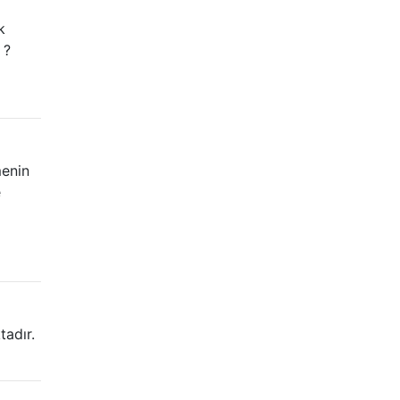
k
 ?
menin
e
tadır.