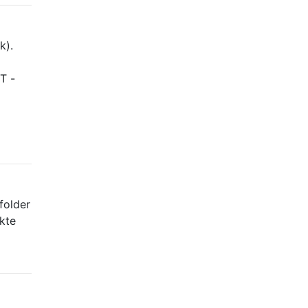
k).
T -
folder
ikte