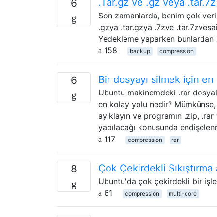
.Tar.gz ve .gz veya .tar.7z
6
Son zamanlarda, benim çok veri 
.gzya .tar.gzya .7zve .tar.7zvesa
Yedekleme yaparken bunlardan ha
158
backup
compression
Bir dosyayı silmek için en
6
Ubuntu makinemdeki .rar dosyala
en kolay yolu nedir? Mümkünse, 7
ayıklayın ve programın .zip, .rar
yapılacağı konusunda endişelenm
117
compression
rar
Çok Çekirdekli Sıkıştırma 
8
Ubuntu'da çok çekirdekli bir işl
61
compression
multi-core