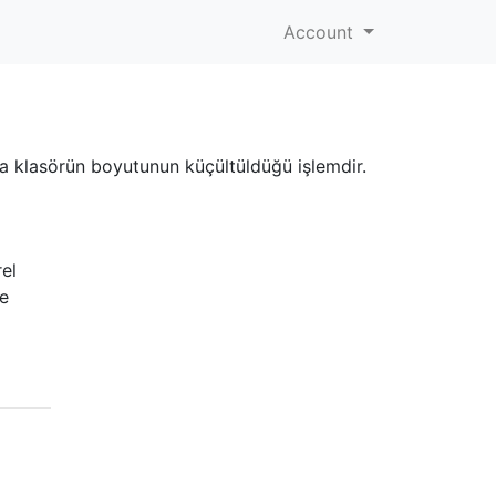
Account
eya klasörün boyutunun küçültüldüğü işlemdir.
rel
ze