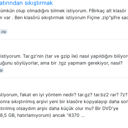
atırından sıkıştırmak
ümkün olup olmadığını bilmek istiyorum. FBirkaç alt klasör
 var . Ben klasörü sıkıştırmak istiyorum Fiçine .zip"şifre s
zip
istiyorum. Tar.gz'nin (tar ve gzip ile) nasıl yapıldığını biliy
duğunu söylüyorlar, ama bir .tgz yapmam gerekiyor, nasıl?
ip
istiyorum, fakat en iyi yöntem nedir? tar.gz? tar.bz2 rar? 7z?
sonra sıkıştırılmış arşivi yeni bir klasöre kopyalayıp daha so
ştırılmış olsaydım arşiv daha küçük olur mu? Bir DVD'ye
i 8,5 GB, hatırlamıyorum) ancak "4370 …