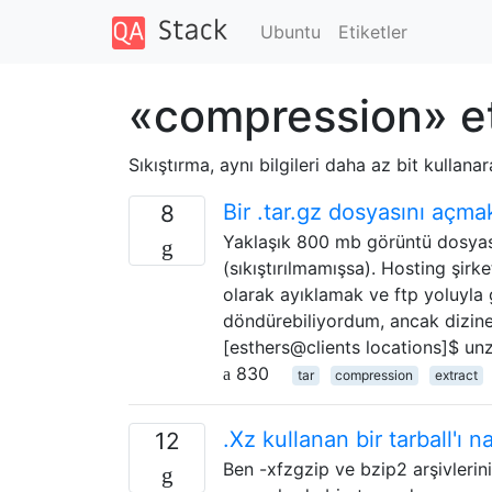
Ubuntu
Etiketler
«compression» et
Sıkıştırma, aynı bilgileri daha az bit kulla
Bir .tar.gz dosyasını açm
8
Yaklaşık 800 mb görüntü dosyası
(sıkıştırılmamışsa). Hosting şirk
olarak ayıklamak ve ftp yoluyla 
döndürebiliyordum, ancak dizine
[esthers@clients locations]$ un
830
tar
compression
extract
.Xz kullanan bir tarball'ı n
12
Ben -xfzgzip ve bzip2 arşivlerini