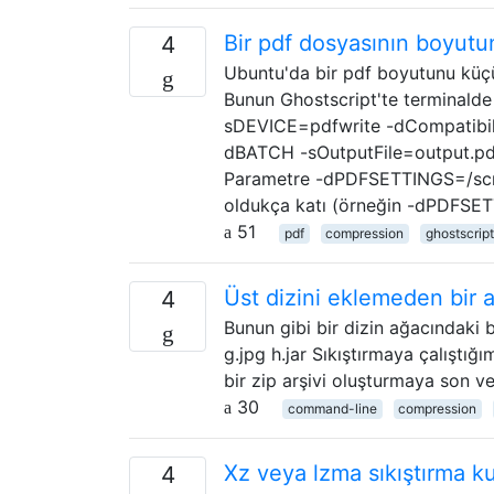
Bir pdf dosyasının boyutu
4
Ubuntu'da bir pdf boyutunu küçül
Bunun Ghostscript'te terminalde
sDEVICE=pdfwrite -dCompatibi
dBATCH -sOutputFile=output.pdf 
Parametre -dPDFSETTINGS=/scree
oldukça katı (örneğin -dPDFSET
51
pdf
compression
ghostscript
Üst dizini eklemeden bir arş
4
Bunun gibi bir dizin ağacındaki 
g.jpg h.jar Sıkıştırmaya çalıştığım
bir zip arşivi oluşturmaya son ve
30
command-line
compression
Xz veya lzma sıkıştırma k
4