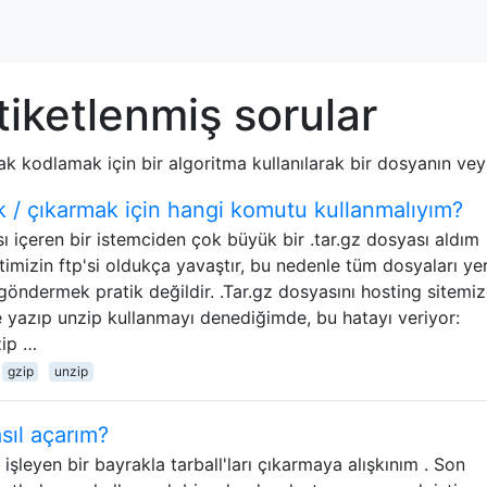
iketlenmiş sorular
narak kodlamak için bir algoritma kullanılarak bir dosyanın v
ak / çıkarmak için hangi komutu kullanmalıyım?
 içeren bir istemciden çok büyük bir .tar.gz dosyası aldım
etimizin ftp'si oldukça yavaştır, bu nedenle tüm dosyaları ye
göndermek pratik değildir. .Tar.gz dosyasını hosting sitemi
 yazıp unzip kullanmayı denediğimde, bu hatayı veriyor:
zip …
gzip
unzip
asıl açarım?
 işleyen bir bayrakla tarball'ları çıkarmaya alışkınım . Son