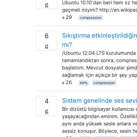
Ubuntu 10.10'dan beri hem xz he
geçmeli miyim? http://en.wikipe
29
compression
Sıkıştırma etkinleştirildiği
6
mı?
/Ubuntu 12.04 LTS kurulumunda b
tamamlandıktan sonra, compress
başlattım. Mevcut dosyalar şimdi
sağlamak için açıkça bir şey ya
26
btrfs
compression
Sistem genelinde ses sevi
4
Bir dizüstü bilgisayar kullanıcıs
yaşayacağından eminim. Özellikle
aynı anda yüksek sesle anlara ve 
sessiz konuşur. Böylece, sesin h