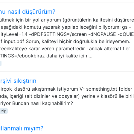
nu nasıl düşürürüm?
tmek için bir yol arıyorum (görüntülerin kalitesini düşürere
 aşağıdaki komutu yazarak yapılabileceğini biliyorum: gs -
lityLevel=1.4 -dPDFSETTINGS=/screen -dNOPAUSE -dQUIE
input.pdf Sorun, kaliteyi hiçbir doğrulukla belirleyemem.
nkaliteye karar veren parametredir ; ancak alternatifler
TINGS=/ebookbiraz daha iyi kalite için …
ivi sıkıştırın
birçok klasörü sıkıştırmak istiyorum V- something.txt folder 
da, içeriği (alt dizinler ve dosyalar) yerine v klasörü ile birl
riyor Bundan nasıl kaçınabilirim?
zip
ullanmalı mıyım?