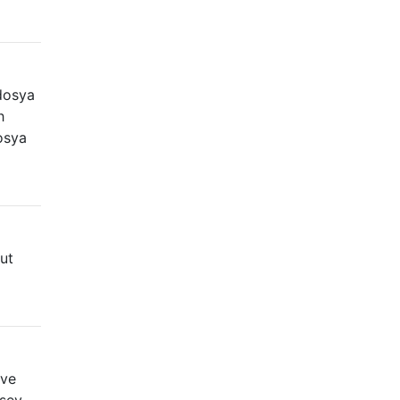
 dosya
h
osya
ut
 ve
 şey