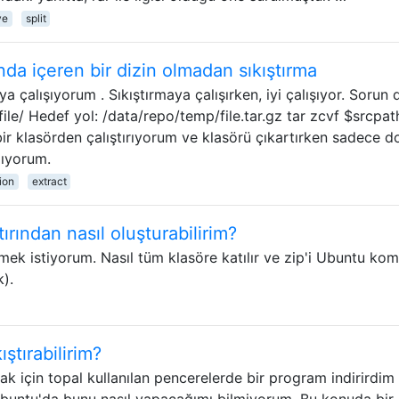
ve
split
ında içeren bir dizin olmadan sıkıştırma
ya çalışıyorum . Sıkıştırmaya çalışırken, iyi çalışıyor. Sorun
/file/ Hedef yol: /data/repo/temp/file.tar.gz tar zcvf $srcpat
ir klasörden çalıştırıyorum ve klasörü çıkartırken sadece d
lıyorum.
ion
extract
ırından nasıl oluşturabilirim?
 istiyorum. Nasıl tüm klasöre katılır ve zip'i Ubuntu kom
k).
ıştırabilirim?
ak için topal kullanılan pencerelerde bir program indirirdim
buntu'da bunu nasıl yapacağımı bilmiyorum. Bu konuda bir