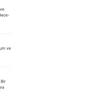
 ve
adece-
orum ve
 Bir
nra