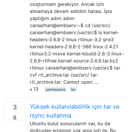
oluşturmam gerekiyor. Ancak izin
almamaya devam edildim hatası. İşte
yaptığım adım adım:
canserhan@embserv:~$ cd /usr/src/
canserhan@embserv:/usr/src$ ls kernel-
headers-2.6.8-2 linux rtlinux-3.2-pre3
kernel-headers-2.6.8-2-386 linux-2.4.21
rtlinux3.2-move kernel-kbuild-2.6-3 linux-
2.6.9-rtlfree kernel-source-2.6.8.tar.bz2
rtlinux canserhan@embserv:/usr/src$ tar
cvf rtl_archive.tar /usr/src/ tar:
rtl_archive.tar: Cannot open: …
13
permissions
tar
Yüksek kullanılabilirlik için tar ve
3
rsync kullanma
Ubuntu bulut sunucularım var, bu da
doğrudan erişimim yok ama ssh ile. Bu