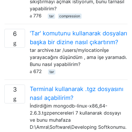
sıkıştırmayı açmak istiyorum, bunu tarnasıl
yapabilirim?
776
tar
compression
'Tar' komutunu kullanarak dosyaları
6
başka bir dizine nasıl çıkartırım?
tar archive.tar /users/mylocationİşe
yarayacağını düşündüm , ama işe yaramadı.
Bunu nasıl yapabilirim?
672
tar
Terminal kullanarak .tgz dosyasını
3
nasıl açabilirim?
İndirdiğim mongodb-linux-x86_64-
2.6.3.tgzpencereleri 7 kullanarak dosyayı
ve bunu muhafaza
D:\Amra\Software\Developing Softkonumu.