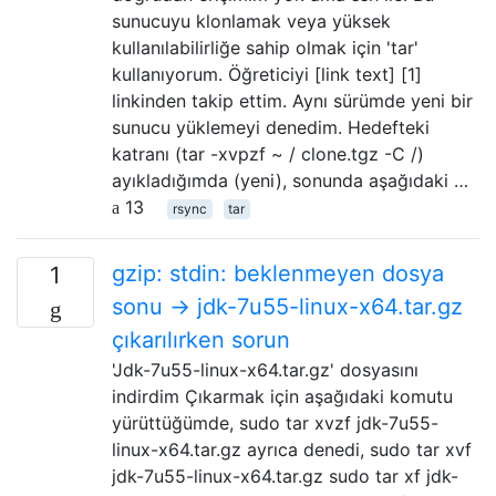
sunucuyu klonlamak veya yüksek
kullanılabilirliğe sahip olmak için 'tar'
kullanıyorum. Öğreticiyi [link text] [1]
linkinden takip ettim. Aynı sürümde yeni bir
sunucu yüklemeyi denedim. Hedefteki
katranı (tar -xvpzf ~ / clone.tgz -C /)
ayıkladığımda (yeni), sonunda aşağıdaki …
13
rsync
tar
gzip: stdin: beklenmeyen dosya
1
sonu -> jdk-7u55-linux-x64.tar.gz
çıkarılırken sorun
'Jdk-7u55-linux-x64.tar.gz' dosyasını
indirdim Çıkarmak için aşağıdaki komutu
yürüttüğümde, sudo tar xvzf jdk-7u55-
linux-x64.tar.gz ayrıca denedi, sudo tar xvf
jdk-7u55-linux-x64.tar.gz sudo tar xf jdk-