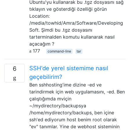
Ubuntu'yu kullanarak bu .tgz dosyasını sağ
tıklayın ve gösterdiği özelliği görün
Location:
/media/towhid/Amra/Software/Developing
Soft. Şimdi bu .tgz dosyasını
tarterminalden komutu kullanarak nasıl
açacağım ?
177
command-line
tar
SSH'de yerel sistemime nasıl
6
geçebilirim?
Ben sshhosting'ime dizine -ed ve
tarindirmek için web uygulamasını, -ed. Ben
çalıştığımda mviçin
~/mydirectory/backupsya
/home/mydirectory/backups, ben içine
ssh'ed ediyorum host benim root olarak
"ev" tanımlar. Yine de webhost sisteminin