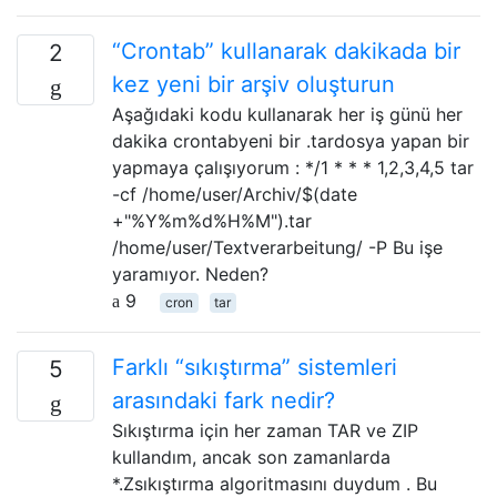
“Crontab” kullanarak dakikada bir
2
kez yeni bir arşiv oluşturun
Aşağıdaki kodu kullanarak her iş günü her
dakika crontabyeni bir .tardosya yapan bir
yapmaya çalışıyorum : */1 * * * 1,2,3,4,5 tar
-cf /home/user/Archiv/$(date
+"%Y%m%d%H%M").tar
/home/user/Textverarbeitung/ -P Bu işe
yaramıyor. Neden?
9
cron
tar
Farklı “sıkıştırma” sistemleri
5
arasındaki fark nedir?
Sıkıştırma için her zaman TAR ve ZIP
kullandım, ancak son zamanlarda
*.Zsıkıştırma algoritmasını duydum . Bu