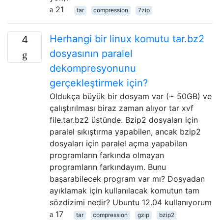
21
tar
compression
7zip
Herhangi bir linux komutu tar.bz2
4
dosyasının paralel
dekompresyonunu
gerçekleştirmek için?
Oldukça büyük bir dosyam var (~ 50GB) ve
çalıştırılması biraz zaman alıyor tar xvf
file.tar.bz2 üstünde. Bzip2 dosyaları için
paralel sıkıştırma yapabilen, ancak bzip2
dosyaları için paralel açma yapabilen
programların farkında olmayan
programların farkındayım. Bunu
başarabilecek program var mı? Dosyadan
ayıklamak için kullanılacak komutun tam
sözdizimi nedir? Ubuntu 12.04 kullanıyorum
17
tar
compression
gzip
bzip2