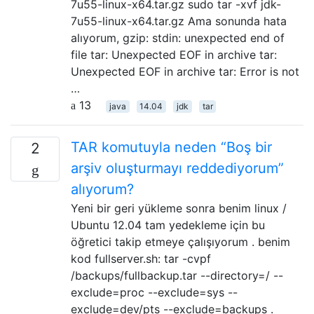
7u55-linux-x64.tar.gz sudo tar -xvf jdk-
7u55-linux-x64.tar.gz Ama sonunda hata
alıyorum, gzip: stdin: unexpected end of
file tar: Unexpected EOF in archive tar:
Unexpected EOF in archive tar: Error is not
…
13
java
14.04
jdk
tar
TAR komutuyla neden “Boş bir
2
arşiv oluşturmayı reddediyorum”
alıyorum?
Yeni bir geri yükleme sonra benim linux /
Ubuntu 12.04 tam yedekleme için bu
öğretici takip etmeye çalışıyorum . benim
kod fullserver.sh: tar -cvpf
/backups/fullbackup.tar --directory=/ --
exclude=proc --exclude=sys --
exclude=dev/pts --exclude=backups .