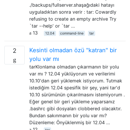
./backups/fullserver.shaşağıdaki hatayı
uyguladıktan sonra verir : tar: Cowardly
refusing to create an empty archive Try
`tar --help' or `tar …
13
12.04
command-line
tar
Kesinti olmadan özü "katran" bir
2
yolu var mı
tarKlonlama olmadan çıkarmanın bir yolu
var mı ? 12.04 yüklüyorum ve verilerimi
10.10'dan geri yüklemek istiyorum. Tutmak
istediğim 12.04 spesifik bir şey, yani tar'd
10.10 sürümünün çıkarılmasını istemiyorum .
Eğer genel bir geri yükleme yaparsanız
.bashrc gibi dosyaları clobbered olacaktır.
Bundan sakınmanın bir yolu var mı?
Düzenleme: Önyüklenmiş bir 12.04 …
12
tar