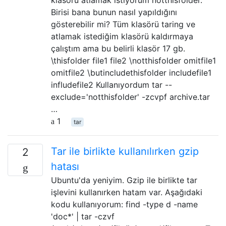
Birisi bana bunun nasıl yapıldığını
gösterebilir mi? Tüm klasörü taring ve
atlamak istediğim klasörü kaldırmaya
çalıştım ama bu belirli klasör 17 gb.
\thisfolder file1 file2 \notthisfolder omitfile1
omitfile2 \butincludethisfolder includefile1
infludefile2 Kullanıyordum tar --
exclude='notthisfolder' -zcvpf archive.tar
…
1
tar
Tar ile birlikte kullanılırken gzip
2
hatası
Ubuntu'da yeniyim. Gzip ile birlikte tar
işlevini kullanırken hatam var. Aşağıdaki
kodu kullanıyorum: find -type d -name
'doc*' | tar -czvf