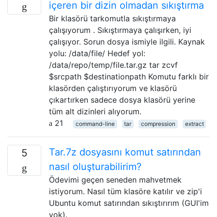
içeren bir dizin olmadan sıkıştırma
Bir klasörü tarkomutla sıkıştırmaya
çalışıyorum . Sıkıştırmaya çalışırken, iyi
çalışıyor. Sorun dosya ismiyle ilgili. Kaynak
yolu: /data/file/ Hedef yol:
/data/repo/temp/file.tar.gz tar zcvf
$srcpath $destinationpath Komutu farklı bir
klasörden çalıştırıyorum ve klasörü
çıkartırken sadece dosya klasörü yerine
tüm alt dizinleri alıyorum.
21
command-line
tar
compression
extract
Tar.7z dosyasını komut satırından
5
nasıl oluşturabilirim?
Ödevimi geçen seneden mahvetmek
istiyorum. Nasıl tüm klasöre katılır ve zip'i
Ubuntu komut satırından sıkıştırırım (GUI'im
yok).