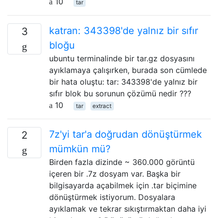
10
tar
katran: 343398'de yalnız bir sıfır
3
bloğu
ubuntu terminalinde bir tar.gz dosyasını
ayıklamaya çalışırken, burada son cümlede
bir hata oluştu: tar: 343398'de yalnız bir
sıfır blok bu sorunun çözümü nedir ???
10
tar
extract
7z'yi tar'a doğrudan dönüştürmek
2
mümkün mü?
Birden fazla dizinde ~ 360.000 görüntü
içeren bir .7z dosyam var. Başka bir
bilgisayarda açabilmek için .tar biçimine
dönüştürmek istiyorum. Dosyalara
ayıklamak ve tekrar sıkıştırmaktan daha iyi