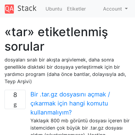
Ubuntu
Etiketler
Account
«tar» etiketlenmiş
sorular
dosyaları sıralı bir akışta arşivlemek, daha sonra
genellikle diskteki bir dosyaya yerleştirmek için bir
yardımcı program (daha önce bantlar, dolayısıyla adı,
Teyp Arşivi)
Bir .tar.gz dosyasını açmak /
8
çıkarmak için hangi komutu
kullanmalıyım?
Yaklaşık 800 mb görüntü dosyası içeren bir
istemciden çok büyük bir .tar.gz dosyası
aldım (sıkıştırılmamışsa). Hosting