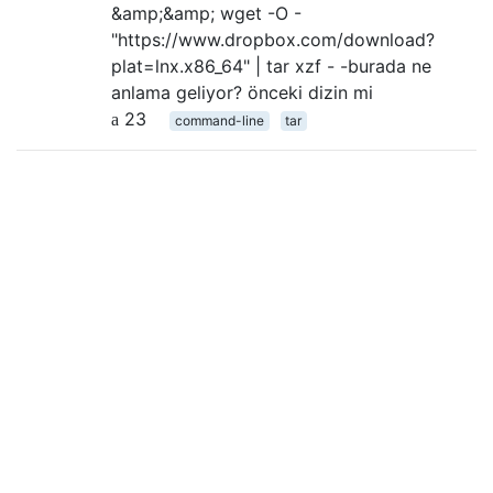
&amp;&amp; wget -O -
"https://www.dropbox.com/download?
plat=lnx.x86_64" | tar xzf - -burada ne
anlama geliyor? önceki dizin mi
23
command-line
tar