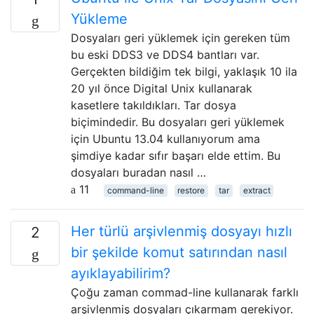
Yükleme
Dosyaları geri yüklemek için gereken tüm
bu eski DDS3 ve DDS4 bantları var.
Gerçekten bildiğim tek bilgi, yaklaşık 10 ila
20 yıl önce Digital Unix kullanarak
kasetlere takıldıkları. Tar dosya
biçimindedir. Bu dosyaları geri yüklemek
için Ubuntu 13.04 kullanıyorum ama
şimdiye kadar sıfır başarı elde ettim. Bu
dosyaları buradan nasıl …
11
command-line
restore
tar
extract
Her türlü arşivlenmiş dosyayı hızlı
2
bir şekilde komut satırından nasıl
ayıklayabilirim?
Çoğu zaman commad-line kullanarak farklı
arşivlenmiş dosyaları çıkarmam gerekiyor.