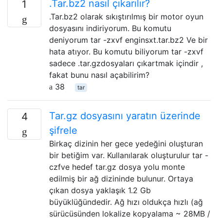
.Tar.bz2 nasıl çıkarılır?
1
.Tar.bz2 olarak sıkıştırılmış bir motor oyun
dosyasını indiriyorum. Bu komutu
deniyorum tar -zxvf enginsxt.tar.bz2 Ve bir
hata atıyor. Bu komutu biliyorum tar -zxvf
sadece .tar.gzdosyaları çıkartmak içindir ,
fakat bunu nasıl açabilirim?
38
tar
Tar.gz dosyasını yaratın üzerinde
4
şifrele
Birkaç dizinin her gece yedeğini oluşturan
bir betiğim var. Kullanılarak oluşturulur tar -
czfve hedef tar.gz dosya yolu monte
edilmiş bir ağ dizininde bulunur. Ortaya
çıkan dosya yaklaşık 1.2 Gb
büyüklüğündedir. Ağ hızı oldukça hızlı (ağ
sürücüsünden lokalize kopyalama ~ 28MB /