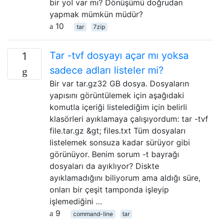
bir yol var mı? Dönüşümü doğrudan
yapmak mümkün müdür?
10
tar
7zip
Tar -tvf dosyayı açar mı yoksa
1
sadece adları listeler mi?
Bir var tar.gz32 GB dosya. Dosyaların
yapısını görüntülemek için aşağıdaki
komutla içeriği listelediğim için belirli
klasörleri ayıklamaya çalışıyordum: tar -tvf
file.tar.gz &gt; files.txt Tüm dosyaları
listelemek sonsuza kadar sürüyor gibi
görünüyor. Benim sorum -t bayrağı
dosyaları da ayıklıyor? Diskte
ayıklamadığını biliyorum ama aldığı süre,
onları bir çeşit tamponda işleyip
işlemediğini …
9
command-line
tar