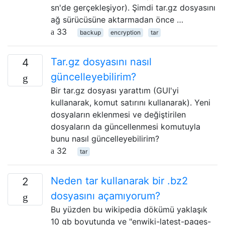
sn'de gerçekleşiyor). Şimdi tar.gz dosyasını
ağ sürücüsüne aktarmadan önce …
33
backup
encryption
tar
Tar.gz dosyasını nasıl
4
güncelleyebilirim?
Bir tar.gz dosyası yarattım (GUI'yi
kullanarak, komut satırını kullanarak). Yeni
dosyaların eklenmesi ve değiştirilen
dosyaların da güncellenmesi komutuyla
bunu nasıl güncelleyebilirim?
32
tar
Neden tar kullanarak bir .bz2
2
dosyasını açamıyorum?
Bu yüzden bu wikipedia dökümü yaklaşık
10 gb boyutunda ve "enwiki-latest-pages-