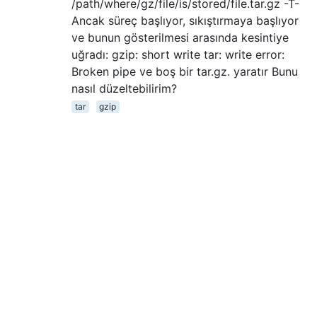
/path/where/gz/file/is/stored/file.tar.gz -T-
Ancak süreç başlıyor, sıkıştırmaya başlıyor
ve bunun gösterilmesi arasında kesintiye
uğradı: gzip: short write tar: write error:
Broken pipe ve boş bir tar.gz. yaratır Bunu
nasıl düzeltebilirim?
tar
gzip