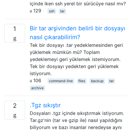
içinde iken ssh yerel bir sürücüye nasıl mv?
129
ssh
tar
Bir tar arşivinden belirli bir dosyayı
1
nasıl çıkarabilirim?
Tek bir dosyayı .tar yedeklemesinden geri
yüklemek mümkün mü? Toplam
yedeklemeyi geri yüklemek istemiyorum.
Tek bir dosyayı yedekten geri yüklemek
istiyorum.
106
command-line
files
backup
tar
archive
.Tgz sıkıştır
2
Dosyaları .tgz içinde sıkıştırmak istiyorum.
Tar.gz'nin (tar ve gzip ile) nasıl yapıldığını
biliyorum ve bazı insanlar neredeyse aynı