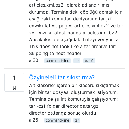
articles.xml.bz2" olarak adlandırılmış
durumda. Terminaldeki çöplüğü açmak için
aşağıdaki komutları deniyorum: tar jxf
enwiki-latest-pages-articles.xml.bz2 Ve tar
xvf enwiki-latest-pages-articles.xml.bz2
Ancak ikisi de aşağıdaki hatayı veriyor tar:
This does not look like a tar archive tar:
Skipping to next header
30
command-line
tar
bzip2
Özyineleli tar sıkıştırma?
1
Alt klasörler içeren bir klasörü sıkıştırmak
için bir tar dosyası oluşturmak istiyorum.
Terminalde şu int komutuyla çalışıyorum:
tar -czf folder directorios.tar.gz
directorios.tar.gz sonuç olurdu
28
command-line
tar