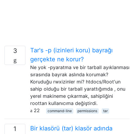
Tar's -p (izinleri koru) bayrağı
3
gerçekte ne korur?
Ne yok -pyaratma ve bir tarball ayıklanması
sırasında bayrak aslında korumak?
Koruduğu rwxizinler mi? htdocs/Root'un
sahip olduğu bir tarball yarattığımda , onu
yerel makineme çıkarmak, sahipliğini
roottan kullanıcıma değiştirdi.
22
command-line
permissions
tar
Bir klasörü (tar) klasör adında
1