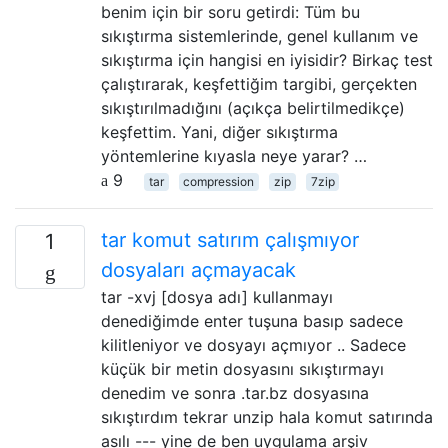
benim için bir soru getirdi: Tüm bu
sıkıştırma sistemlerinde, genel kullanım ve
sıkıştırma için hangisi en iyisidir? Birkaç test
çalıştırarak, keşfettiğim targibi, gerçekten
sıkıştırılmadığını (açıkça belirtilmedikçe)
keşfettim. Yani, diğer sıkıştırma
yöntemlerine kıyasla neye yarar? …
9
tar
compression
zip
7zip
tar komut satırım çalışmıyor
1
dosyaları açmayacak
tar -xvj [dosya adı] kullanmayı
denediğimde enter tuşuna basıp sadece
kilitleniyor ve dosyayı açmıyor .. Sadece
küçük bir metin dosyasını sıkıştırmayı
denedim ve sonra .tar.bz dosyasına
sıkıştırdım tekrar unzip hala komut satırında
asılı --- yine de ben uygulama arşiv