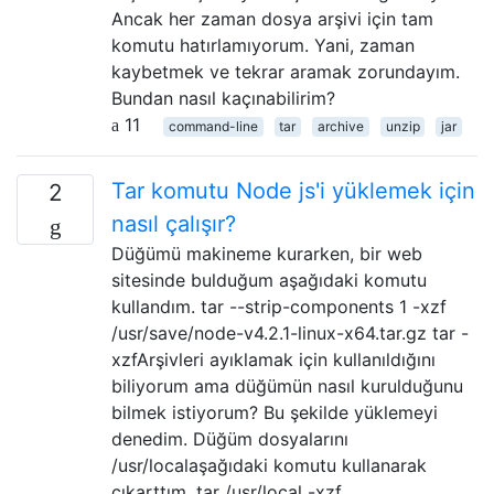
Ancak her zaman dosya arşivi için tam
komutu hatırlamıyorum. Yani, zaman
kaybetmek ve tekrar aramak zorundayım.
Bundan nasıl kaçınabilirim?
11
command-line
tar
archive
unzip
jar
Tar komutu Node js'i yüklemek için
2
nasıl çalışır?
Düğümü makineme kurarken, bir web
sitesinde bulduğum aşağıdaki komutu
kullandım. tar --strip-components 1 -xzf
/usr/save/node-v4.2.1-linux-x64.tar.gz tar -
xzfArşivleri ayıklamak için kullanıldığını
biliyorum ama düğümün nasıl kurulduğunu
bilmek istiyorum? Bu şekilde yüklemeyi
denedim. Düğüm dosyalarını
/usr/localaşağıdaki komutu kullanarak
çıkarttım, tar /usr/local -xzf