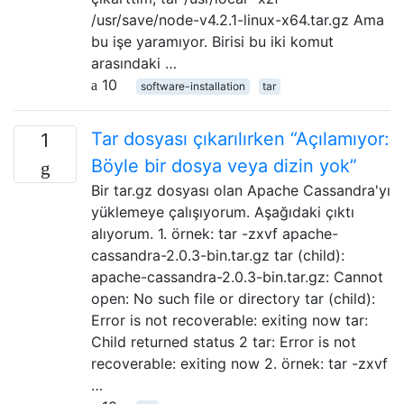
/usr/save/node-v4.2.1-linux-x64.tar.gz Ama
bu işe yaramıyor. Birisi bu iki komut
arasındaki …
10
software-installation
tar
Tar dosyası çıkarılırken “Açılamıyor:
1
Böyle bir dosya veya dizin yok”
Bir tar.gz dosyası olan Apache Cassandra'yı
yüklemeye çalışıyorum. Aşağıdaki çıktı
alıyorum. 1. örnek: tar -zxvf apache-
cassandra-2.0.3-bin.tar.gz tar (child):
apache-cassandra-2.0.3-bin.tar.gz: Cannot
open: No such file or directory tar (child):
Error is not recoverable: exiting now tar:
Child returned status 2 tar: Error is not
recoverable: exiting now 2. örnek: tar -zxvf
…