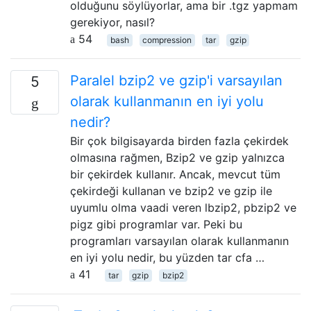
olduğunu söylüyorlar, ama bir .tgz yapmam
gerekiyor, nasıl?
54
bash
compression
tar
gzip
Paralel bzip2 ve gzip'i varsayılan
5
olarak kullanmanın en iyi yolu
nedir?
Bir çok bilgisayarda birden fazla çekirdek
olmasına rağmen, Bzip2 ve gzip yalnızca
bir çekirdek kullanır. Ancak, mevcut tüm
çekirdeği kullanan ve bzip2 ve gzip ile
uyumlu olma vaadi veren lbzip2, pbzip2 ve
pigz gibi programlar var. Peki bu
programları varsayılan olarak kullanmanın
en iyi yolu nedir, bu yüzden tar cfa …
41
tar
gzip
bzip2