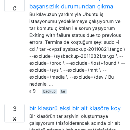
başarısızlık durumundan çıkma
Bu kılavuzun yardımıyla Ubuntu iş
istasyonumu yedeklemeye çalışıyorum ve
tar komutu çıktıları ile sorun yaşıyorum
Exiting with failure status due to previous
errors. Terminalde koştuğum şey: sudo -i
cd / tar -cvpzf sysbackup-20110821.tar.gz \
--exclude=/sysbackup-20110821.tar.gz \ --
exclude=/proc \ --exclude=/lost+found \ --
exclude=/sys \ --exclude=/mnt \ --
exclude=/media \ --exclude=/dev / Bu
nedenle, …
9
backup
tar
bir klasörü eksi bir alt klasöre koy
3
Bir klasörün tar arşivini oluşturmaya
çalışıyorum thisfolderancak adında bir alt
klasörü atlamak istiyorum notthisfolder.