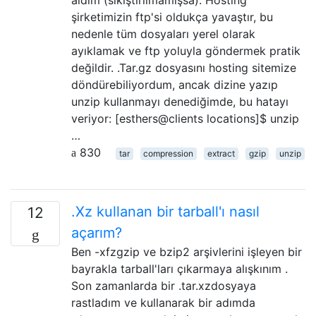
şirketimizin ftp'si oldukça yavaştır, bu
nedenle tüm dosyaları yerel olarak
ayıklamak ve ftp yoluyla göndermek pratik
değildir. .Tar.gz dosyasını hosting sitemize
döndürebiliyordum, ancak dizine yazıp
unzip kullanmayı denediğimde, bu hatayı
veriyor: [esthers@clients locations]$ unzip
…
830
tar
compression
extract
gzip
unzip
.Xz kullanan bir tarball'ı nasıl
12
açarım?
Ben -xfzgzip ve bzip2 arşivlerini işleyen bir
bayrakla tarball'ları çıkarmaya alışkınım .
Son zamanlarda bir .tar.xzdosyaya
rastladım ve kullanarak bir adımda