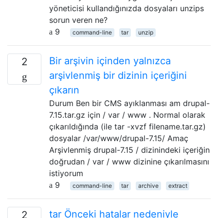
yöneticisi kullandığınızda dosyaları unzips
sorun veren ne?
9
command-line
tar
unzip
Bir arşivin içinden yalnızca
2
arşivlenmiş bir dizinin içeriğini
çıkarın
Durum Ben bir CMS ayıklanması am drupal-
7.15.tar.gz için / var / www . Normal olarak
çıkarıldığında (ile tar -xvzf filename.tar.gz)
dosyalar /var/www/drupal-7.15/ Amaç
Arşivlenmiş drupal-7.15 / dizinindeki içeriğin
doğrudan / var / www dizinine çıkarılmasını
istiyorum
9
command-line
tar
archive
extract
tar Önceki hatalar nedeniyle
2