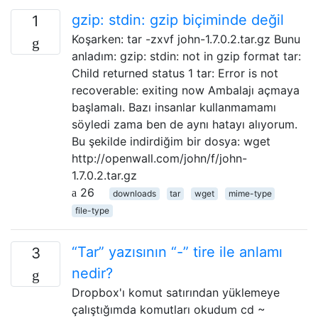
gzip: stdin: gzip biçiminde değil
1
Koşarken: tar -zxvf john-1.7.0.2.tar.gz Bunu
anladım: gzip: stdin: not in gzip format tar:
Child returned status 1 tar: Error is not
recoverable: exiting now Ambalajı açmaya
başlamalı. Bazı insanlar kullanmamamı
söyledi zama ben de aynı hatayı alıyorum.
Bu şekilde indirdiğim bir dosya: wget
http://openwall.com/john/f/john-
1.7.0.2.tar.gz
26
downloads
tar
wget
mime-type
file-type
“Tar” yazısının “-” tire ile anlamı
3
nedir?
Dropbox'ı komut satırından yüklemeye
çalıştığımda komutları okudum cd ~