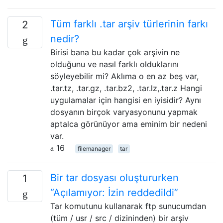
Tüm farklı .tar arşiv türlerinin farkı
2
nedir?
Birisi bana bu kadar çok arşivin ne
olduğunu ve nasıl farklı olduklarını
söyleyebilir mi? Aklıma o en az beş var,
.tar.tz, .tar.gz, .tar.bz2, .tar.lz,.tar.z Hangi
uygulamalar için hangisi en iyisidir? Aynı
dosyanın birçok varyasyonunu yapmak
aptalca görünüyor ama eminim bir nedeni
var.
16
filemanager
tar
Bir tar dosyası oluştururken
1
“Açılamıyor: İzin reddedildi”
Tar komutunu kullanarak ftp sunucumdan
(tüm / usr / src / dizininden) bir arşiv