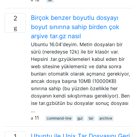
Birçok benzer boyutlu dosyayı
2
boyut sınırına sahip birden çok
arşive tar.gz nasıl
Ubuntu 16.04'deyim. Metin dosyaları bir
sürü (neredeyse 12k) ile bir klasör var.
Hepsini .tar.gzyüklemeleri kabul eden bir
web sitesine yüklemeniz ve daha sonra
bunları otomatik olarak açmanız gerekiyor,
ancak dosya başına 10MB (10000KB)
sınırına sahip (bu yüzden özellikle her
dosyanın kendi sıkıştırması gerekiyor). Ben
ise tar.gzbütün bu dosyalar sonuç dosyası
…
11
command-line
gui
tar
archive
Ubuntu ile Unix Tar Dosyasını Geri
1