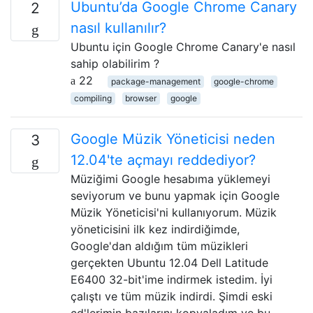
Ubuntu’da Google Chrome Canary
2
nasıl kullanılır?
Ubuntu için Google Chrome Canary'e nasıl
sahip olabilirim ?
22
package-management
google-chrome
compiling
browser
google
Google Müzik Yöneticisi neden
3
12.04'te açmayı reddediyor?
Müziğimi Google hesabıma yüklemeyi
seviyorum ve bunu yapmak için Google
Müzik Yöneticisi'ni kullanıyorum. Müzik
yöneticisini ilk kez indirdiğimde,
Google'dan aldığım tüm müzikleri
gerçekten Ubuntu 12.04 Dell Latitude
E6400 32-bit'ime indirmek istedim. İyi
çalıştı ve tüm müzik indirdi. Şimdi eski
cd'lerimin bazılarını kopyaladım ve bu