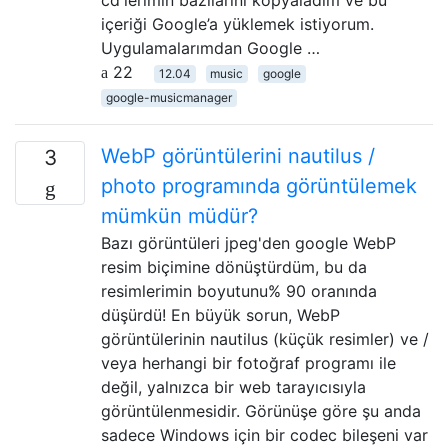
içeriği Google’a yüklemek istiyorum.
Uygulamalarımdan Google …
22
12.04
music
google
google-musicmanager
WebP görüntülerini nautilus /
3
photo programında görüntülemek
mümkün müdür?
Bazı görüntüleri jpeg'den google WebP
resim biçimine dönüştürdüm, bu da
resimlerimin boyutunu% 90 oranında
düşürdü! En büyük sorun, WebP
görüntülerinin nautilus (küçük resimler) ve /
veya herhangi bir fotoğraf programı ile
değil, yalnızca bir web tarayıcısıyla
görüntülenmesidir. Görünüşe göre şu anda
sadece Windows için bir codec bileşeni var