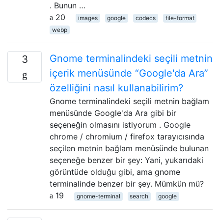
. Bunun …
20
images
google
codecs
file-format
webp
Gnome terminalindeki seçili metnin
3
içerik menüsünde “Google'da Ara”
özelliğini nasıl kullanabilirim?
Gnome terminalindeki seçili metnin bağlam
menüsünde Google'da Ara gibi bir
seçeneğin olmasını istiyorum . Google
chrome / chromium / firefox tarayıcısında
seçilen metnin bağlam menüsünde bulunan
seçeneğe benzer bir şey: Yani, yukarıdaki
görüntüde olduğu gibi, ama gnome
terminalinde benzer bir şey. Mümkün mü?
19
gnome-terminal
search
google