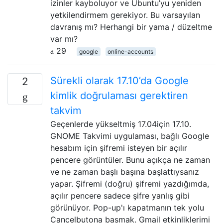
izinler kayboluyor ve Ubuntu’yu yeniden
yetkilendirmem gerekiyor. Bu varsayılan
davranış mı? Herhangi bir yama / düzeltme
var mı?
29
google
online-accounts
Sürekli olarak 17.10’da Google
2
kimlik doğrulaması gerektiren
takvim
Geçenlerde yükseltmiş 17.04için 17.10.
GNOME Takvimi uygulaması, bağlı Google
hesabım için şifremi isteyen bir açılır
pencere görüntüler. Bunu açıkça ne zaman
ve ne zaman başlı başına başlattıysanız
yapar. Şifremi (doğru) şifremi yazdığımda,
açılır pencere sadece şifre yanlış gibi
görünüyor. Pop-up'ı kapatmanın tek yolu
Cancelbutona basmak. Gmail etkinliklerimi