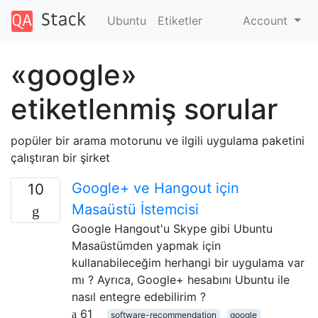
Ubuntu
Etiketler
Account
«google»
etiketlenmiş sorular
popüler bir arama motorunu ve ilgili uygulama paketini
çalıştıran bir şirket
Google+ ve Hangout için
10
Masaüstü İstemcisi
Google Hangout'u Skype gibi Ubuntu
Masaüstümden yapmak için
kullanabileceğim herhangi bir uygulama var
mı ? Ayrıca, Google+ hesabını Ubuntu ile
nasıl entegre edebilirim ?
61
software-recommendation
google