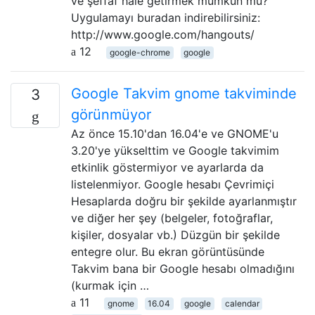
ve şeffaf hale getirmek mümkün mü?
Uygulamayı buradan indirebilirsiniz:
http://www.google.com/hangouts/
12
google-chrome
google
Google Takvim gnome takviminde
3
görünmüyor
Az önce 15.10'dan 16.04'e ve GNOME'u
3.20'ye yükselttim ve Google takvimim
etkinlik göstermiyor ve ayarlarda da
listelenmiyor. Google hesabı Çevrimiçi
Hesaplarda doğru bir şekilde ayarlanmıştır
ve diğer her şey (belgeler, fotoğraflar,
kişiler, dosyalar vb.) Düzgün bir şekilde
entegre olur. Bu ekran görüntüsünde
Takvim bana bir Google hesabı olmadığını
(kurmak için …
11
gnome
16.04
google
calendar