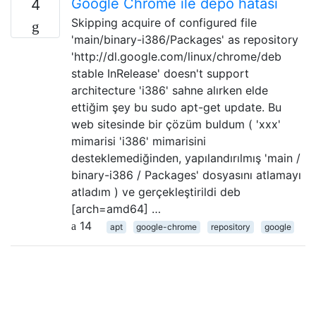
Google Chrome ile depo hatası
4
Skipping acquire of configured file
'main/binary-i386/Packages' as repository
'http://dl.google.com/linux/chrome/deb
stable InRelease' doesn't support
architecture 'i386' sahne alırken elde
ettiğim şey bu sudo apt-get update. Bu
web sitesinde bir çözüm buldum ( 'xxx'
mimarisi 'i386' mimarisini
desteklemediğinden, yapılandırılmış 'main /
binary-i386 / Packages' dosyasını atlamayı
atladım ) ve gerçekleştirildi deb
[arch=amd64] …
14
apt
google-chrome
repository
google