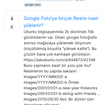
google-plus
Google Foto’ya birçok Resim nasıl
4
yüklenir?
Ubuntu bilgisayarımda 2k dizininde 70k
görüntülerim var. Onları google fotoğrafa
sınırsız mağazaya yüklemek istiyorum
(küçültülmüş boyutta "yüksek kalite"). Bu
çözüm bana çok karmaşık görünüyor:
https://askubuntu.com/a/644873/42348
Bunu yapmanın basit bir yolu yok mu?
Resimlerim bu yapıda saklanır:
Images/YYYY/MM/DD-a
Images/YYYY/MM/DD-b Örnek:
Images/2001/01/01-a-new-year-fireworks
Images/2001/01/01-b-skiing-with-friends ...
Images/2015/09/30 Not: Bir dizinin tüm
dosyalarını elle nasıl …