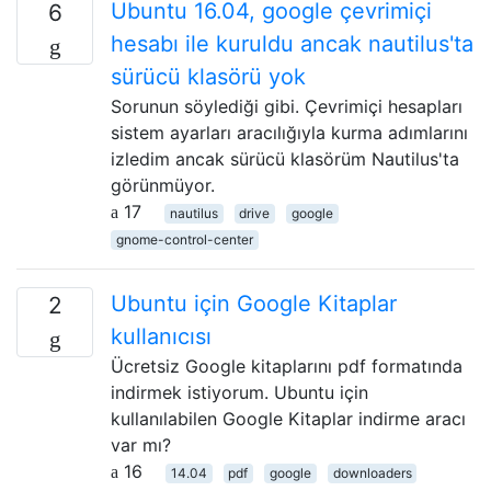
Ubuntu 16.04, google çevrimiçi
6
hesabı ile kuruldu ancak nautilus'ta
sürücü klasörü yok
Sorunun söylediği gibi. Çevrimiçi hesapları
sistem ayarları aracılığıyla kurma adımlarını
izledim ancak sürücü klasörüm Nautilus'ta
görünmüyor.
17
nautilus
drive
google
gnome-control-center
Ubuntu için Google Kitaplar
2
kullanıcısı
Ücretsiz Google kitaplarını pdf formatında
indirmek istiyorum. Ubuntu için
kullanılabilen Google Kitaplar indirme aracı
var mı?
16
14.04
pdf
google
downloaders