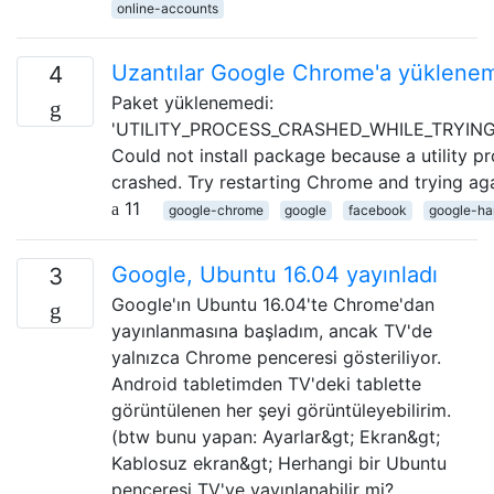
online-accounts
Uzantılar Google Chrome'a ​​yüklene
4
Paket yüklenemedi:
'UTILITY_PROCESS_CRASHED_WHILE_TRYING_
Could not install package because a utility p
crashed. Try restarting Chrome and trying aga
11
google-chrome
google
facebook
google-ha
Google, Ubuntu 16.04 yayınladı
3
Google'ın Ubuntu 16.04'te Chrome'dan
yayınlanmasına başladım, ancak TV'de
yalnızca Chrome penceresi gösteriliyor.
Android tabletimden TV'deki tablette
görüntülenen her şeyi görüntüleyebilirim.
(btw bunu yapan: Ayarlar&gt; Ekran&gt;
Kablosuz ekran&gt; Herhangi bir Ubuntu
penceresi TV'ye yayınlanabilir mi?