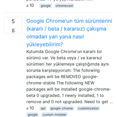
10
google
chromecast
Google Chrome'un tüm sürümlerini
5
(kararlı / beta / kararsız) çakışma
olmadan yan yana nasıl
yükleyebilirim?
Kutumda Google Chrome'un kararlı bir
sürümü var. Ve beta veya / ve kararsız
sürümleri her yüklemeye çalıştığımda aynı
sorunla karşılaşıyorum: The following
packages will be REMOVED google-
chrome-stable The following NEW
packages will be installed google-chrome-
beta 0 upgraded, 1 newly installed, 1 to
remove and 0 not upgraded. Need to get …
10
apt
google-chrome
customization
google
custom-installer