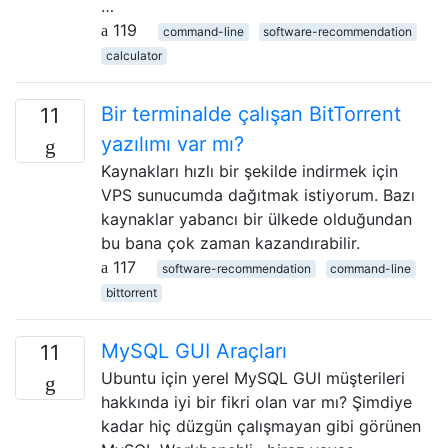
…
119
command-line
software-recommendation
calculator
Bir terminalde çalışan BitTorrent
11
yazılımı var mı?
Kaynakları hızlı bir şekilde indirmek için
VPS sunucumda dağıtmak istiyorum. Bazı
kaynaklar yabancı bir ülkede olduğundan
bu bana çok zaman kazandırabilir.
117
software-recommendation
command-line
bittorrent
MySQL GUI Araçları
11
Ubuntu için yerel MySQL GUI müşterileri
hakkında iyi bir fikri olan var mı? Şimdiye
kadar hiç düzgün çalışmayan gibi görünen