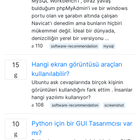
MySQL Workbench'i , biraz yavaş
bulduğum phpMyAdmin'i ve bir windows
portu olan ve şarabın altında çalışan
Navicat'ı denedim ama bunların hiçbiri
mükemmel değil. İdeal bir dünyada,
denizciliğin yerel bir versiyonu …
110
software-recommendation
mysql
Hangi ekran görüntüsü araçları
15
kullanılabilir?
Ubuntu ask cevaplarında birçok kişinin
görüntüleri kullandığını fark ettim . İnsanlar
hangi yazılımı kullanıyor?
108
software-recommendation
screenshot
Python için bir GUI Tasarımcısı var
10
mı?