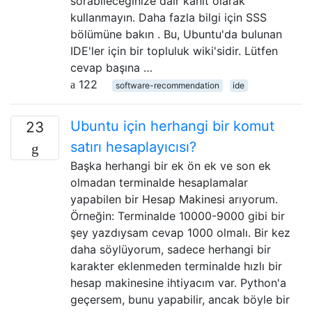
sorabileceğinize dair kanıt olarak
kullanmayın. Daha fazla bilgi için SSS
bölümüne bakın . Bu, Ubuntu'da bulunan
IDE'ler için bir topluluk wiki'sidir. Lütfen
cevap başına …
122
software-recommendation
ide
Ubuntu için herhangi bir komut
23
satırı hesaplayıcısı?
Başka herhangi bir ek ön ek ve son ek
olmadan terminalde hesaplamalar
yapabilen bir Hesap Makinesi arıyorum.
Örneğin: Terminalde 10000-9000 gibi bir
şey yazdıysam cevap 1000 olmalı. Bir kez
daha söylüyorum, sadece herhangi bir
karakter eklenmeden terminalde hızlı bir
hesap makinesine ihtiyacım var. Python'a
geçersem, bunu yapabilir, ancak böyle bir