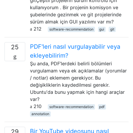
gitÇeşitli projelerin sürüm kontrolü için
kullanıyorum . Bir projenin komisyon ve
şubelerinde gezinmek ve git projelerinde
sürüm almak için GUI yazılımı var mı?
212
software-recommendation
gui
git
PDF'leri nasıl vurgulayabilir veya
25
ekleyebilirim?
Şu anda, PDF’lerdeki belirli bölümleri
vurgulamam veya ek açıklamalar (yorumlar
/ notlar) eklemem gerekiyor. Bu
değişikliklerin kaydedilmesi gerekir.
Ubuntu'da bunu yapmak için hangi araçlar
var?
210
software-recommendation
pdf
annotation
Bir YouTube videosunu nasıl
29