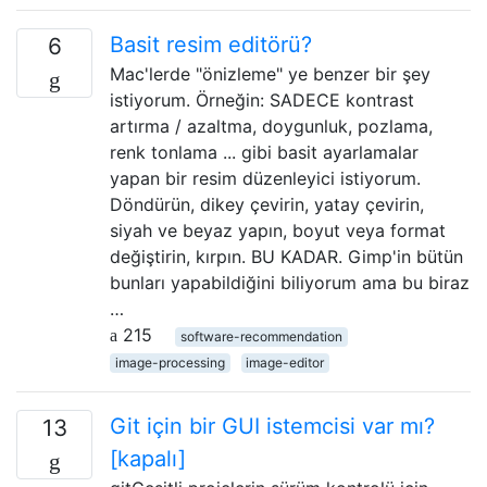
Basit resim editörü?
6
Mac'lerde "önizleme" ye benzer bir şey
istiyorum. Örneğin: SADECE kontrast
artırma / azaltma, doygunluk, pozlama,
renk tonlama ... gibi basit ayarlamalar
yapan bir resim düzenleyici istiyorum.
Döndürün, dikey çevirin, yatay çevirin,
siyah ve beyaz yapın, boyut veya format
değiştirin, kırpın. BU KADAR. Gimp'in bütün
bunları yapabildiğini biliyorum ama bu biraz
…
215
software-recommendation
image-processing
image-editor
Git için bir GUI istemcisi var mı?
13
[kapalı]