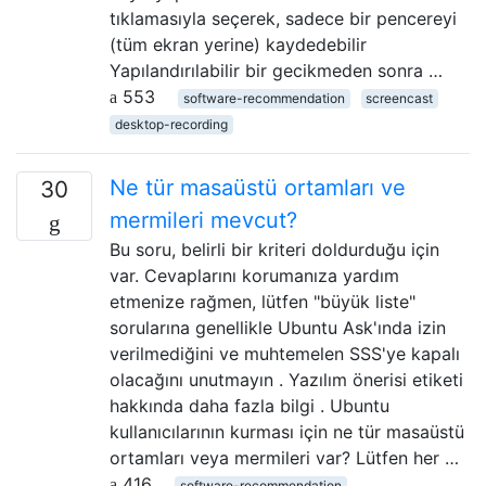
tıklamasıyla seçerek, sadece bir pencereyi
(tüm ekran yerine) kaydedebilir
Yapılandırılabilir bir gecikmeden sonra …
553
software-recommendation
screencast
desktop-recording
Ne tür masaüstü ortamları ve
30
mermileri mevcut?
Bu soru, belirli bir kriteri doldurduğu için
var. Cevaplarını korumanıza yardım
etmenize rağmen, lütfen "büyük liste"
sorularına genellikle Ubuntu Ask'ında izin
verilmediğini ve muhtemelen SSS'ye kapalı
olacağını unutmayın . Yazılım önerisi etiketi
hakkında daha fazla bilgi . Ubuntu
kullanıcılarının kurması için ne tür masaüstü
ortamları veya mermileri var? Lütfen her …
416
software-recommendation