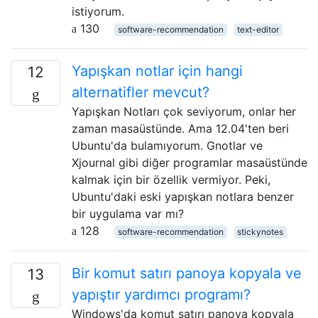
istiyorum.
130
software-recommendation
text-editor
Yapışkan notlar için hangi
12
alternatifler mevcut?
Yapışkan Notları çok seviyorum, onlar her
zaman masaüstünde. Ama 12.04'ten beri
Ubuntu'da bulamıyorum. Gnotlar ve
Xjournal gibi diğer programlar masaüstünde
kalmak için bir özellik vermiyor. Peki,
Ubuntu'daki eski yapışkan notlara benzer
bir uygulama var mı?
128
software-recommendation
stickynotes
Bir komut satırı panoya kopyala ve
13
yapıştır yardımcı programı?
Windows'da komut satırı panoya kopyala