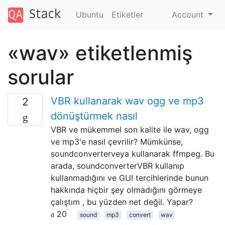
Ubuntu
Etiketler
Account
«wav» etiketlenmiş
sorular
VBR kullanarak wav ogg ve mp3
2
dönüştürmek nasıl
VBR ve mükemmel son kalite ile wav, ogg
ve mp3'e nasıl çevrilir? Mümkünse,
soundconverterveya kullanarak ffmpeg. Bu
arada, soundconverterVBR kullanıp
kullanmadığını ve GUI tercihlerinde bunun
hakkında hiçbir şey olmadığını görmeye
çalıştım , bu yüzden net değil. Yapar?
20
sound
mp3
convert
wav