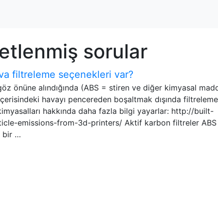
ketlenmiş sorular
va filtreleme seçenekleri var?
göz önüne alındığında (ABS = stiren ve diğer kimyasal madd
 içerisindeki havayı pencereden boşaltmak dışında filtreleme
myasalları hakkında daha fazla bilgi yayarlar: http://built-
ticle-emissions-from-3d-printers/ Aktif karbon filtreler ABS
ü bir …