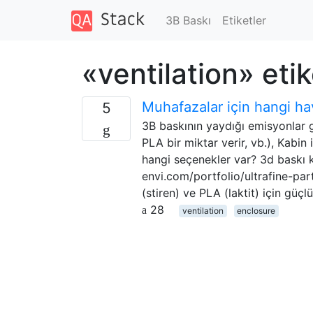
3B Baskı
Etiketler
«ventilation» eti
Muhafazalar için hangi ha
5
3B baskının yaydığı emisyonlar 
PLA bir miktar verir, vb.), Kabin
hangi seçenekler var? 3d baskı ki
envi.com/portfolio/ultrafine-par
(stiren) ve PLA (laktit) için güçl
28
ventilation
enclosure