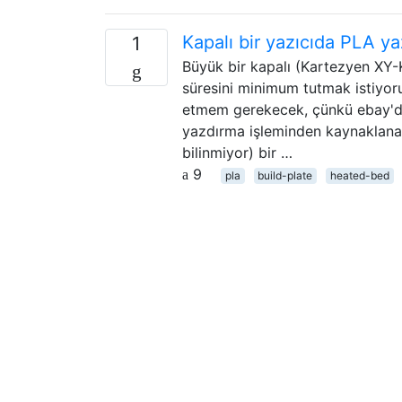
Kapalı bir yazıcıda PLA ya
1
Büyük bir kapalı (Kartezyen XY-K
süresini minimum tutmak istiyoru
etmem gerekecek, çünkü ebay'de 
yazdırma işleminden kaynaklanan 
bilinmiyor) bir …
9
pla
build-plate
heated-bed