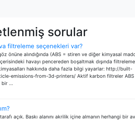
tlenmiş sorular
va filtreleme seçenekleri var?
göz önüne alındığında (ABS = stiren ve diğer kimyasal madd
 içerisindeki havayı pencereden boşaltmak dışında filtreleme
myasalları hakkında daha fazla bilgi yayarlar: http://built-
ticle-emissions-from-3d-printers/ Aktif karbon filtreler ABS
ü bir …
yım?
rafı açık. Baskı alanını akrilik içine almanın herhangi bir av