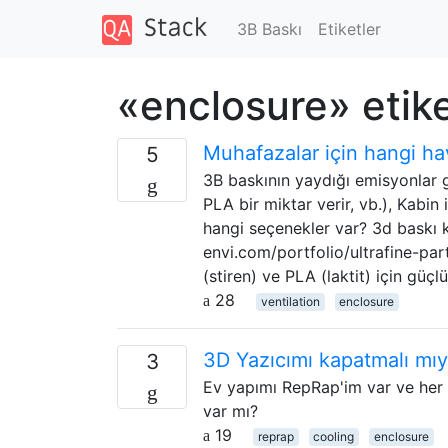
3B Baskı
Etiketler
«enclosure» etike
Muhafazalar için hangi ha
5
3B baskının yaydığı emisyonlar 
PLA bir miktar verir, vb.), Kabin
hangi seçenekler var? 3d baskı ki
envi.com/portfolio/ultrafine-par
(stiren) ve PLA (laktit) için güçl
28
ventilation
enclosure
3D Yazıcımı kapatmalı mı
3
Ev yapımı RepRap'im var ve her ta
var mı?
19
reprap
cooling
enclosure