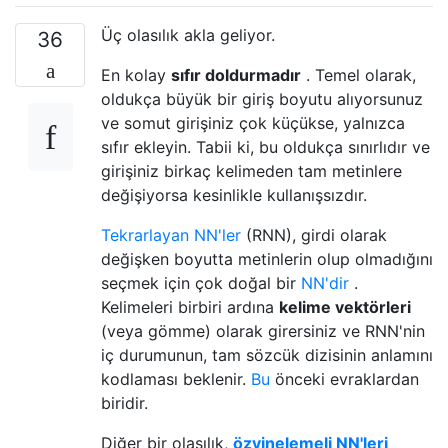
Üç olasılık akla geliyor.
36
En kolay
sıfır doldurmadır
. Temel olarak,
oldukça büyük bir giriş boyutu alıyorsunuz
ve somut girişiniz çok küçükse, yalnızca
sıfır ekleyin. Tabii ki, bu oldukça sınırlıdır ve
girişiniz birkaç kelimeden tam metinlere
değişiyorsa kesinlikle kullanışsızdır.
Tekrarlayan NN'ler
(RNN), girdi olarak
değişken boyutta metinlerin olup olmadığını
seçmek için çok doğal bir
NN'dir
.
Kelimeleri birbiri ardına
kelime vektörleri
(veya gömme) olarak girersiniz ve RNN'nin
iç durumunun, tam sözcük dizisinin anlamını
kodlaması beklenir.
Bu
önceki evraklardan
biridir.
Diğer bir olasılık,
özyinelemeli NN'leri