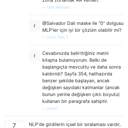
—
Matt Wenham
@Salvador Dali maske ile "0" dolgusu
MLP'ler için iyi bir çözüm olabilir mi?
—
DINA TAKLIT
Cevabınızda belirttiğiniz metni
kitapta bulamıyorum. Belki de
başlangıçta mevcuttu ve daha sonra
kaldırıldı? Sayfa 354, halihazırda
benzer şekilde başlayan, ancak
değişken sayıdaki katmanlar (ancak
bunun yerine değişken çıktı boyutu)
kullanan bir paragrafa sahiptir.
—
jochen
NLP'de girdilerin içsel bir sıralaması vardır,
7