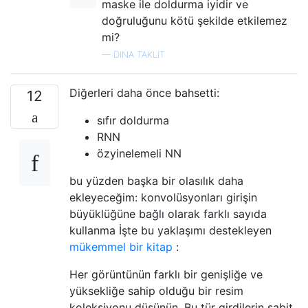
maske ile doldurma iyidir ve
doğruluğunu kötü şekilde etkilemez
mi?
—
DINA TAKLIT
Diğerleri daha önce bahsetti:
12
sıfır doldurma
RNN
özyinelemeli NN
bu yüzden başka bir olasılık daha
ekleyeceğim: konvolüsyonları girişin
büyüklüğüne bağlı olarak farklı sayıda
kullanma İşte bu yaklaşımı destekleyen
mükemmel bir kitap
:
Her görüntünün farklı bir genişliğe ve
yüksekliğe sahip olduğu bir resim
koleksiyonu düşünün. Bu tür girdilerin sabit