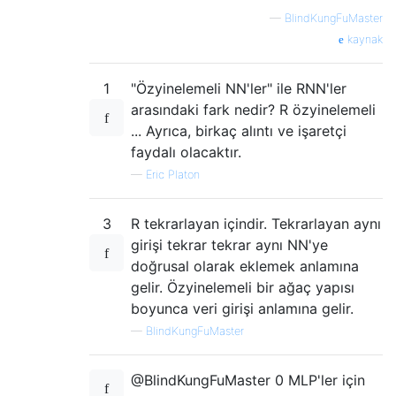
—
BlindKungFuMaster
kaynak
1
"Özyinelemeli NN'ler" ile RNN'ler
arasındaki fark nedir? R özyinelemeli
... Ayrıca, birkaç alıntı ve işaretçi
faydalı olacaktır.
—
Eric Platon
3
R tekrarlayan içindir. Tekrarlayan aynı
girişi tekrar tekrar aynı NN'ye
doğrusal olarak eklemek anlamına
gelir. Özyinelemeli bir ağaç yapısı
boyunca veri girişi anlamına gelir.
—
BlindKungFuMaster
@BlindKungFuMaster 0 MLP'ler için