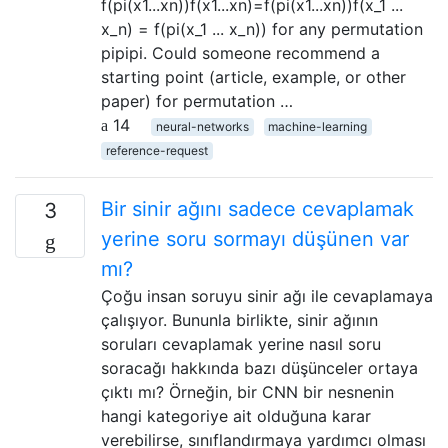
f(pi(x1...xn))f(x1...xn)=f(pi(x1...xn))f(x_1 ...
x_n) = f(pi(x_1 ... x_n)) for any permutation
pipipi. Could someone recommend a
starting point (article, example, or other
paper) for permutation …
14
neural-networks
machine-learning
reference-request
Bir sinir ağını sadece cevaplamak
3
yerine soru sormayı düşünen var
mı?
Çoğu insan soruyu sinir ağı ile cevaplamaya
çalışıyor. Bununla birlikte, sinir ağının
soruları cevaplamak yerine nasıl soru
soracağı hakkında bazı düşünceler ortaya
çıktı mı? Örneğin, bir CNN bir nesnenin
hangi kategoriye ait olduğuna karar
verebilirse, sınıflandırmaya yardımcı olması