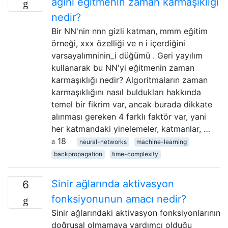
ağını eğitmenin zaman karmaşıklığı
nedir?
Bir NN'nin nnn gizli katman, mmm eğitim
örneği, xxx özelliği ve n i içerdiğini
varsayalımninin_i düğümü . Geri yayılım
kullanarak bu NN'yi eğitmenin zaman
karmaşıklığı nedir? Algoritmaların zaman
karmaşıklığını nasıl buldukları hakkında
temel bir fikrim var, ancak burada dikkate
alınması gereken 4 farklı faktör var, yani
her katmandaki yinelemeler, katmanlar, …
18
neural-networks
machine-learning
backpropagation
time-complexity
Sinir ağlarında aktivasyon
6
fonksiyonunun amacı nedir?
Sinir ağlarındaki aktivasyon fonksiyonlarının
doğrusal olmamaya yardımcı olduğu