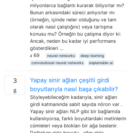
milyonlarca bağlantı kurarak biliyorlar mı?
Bunun arkasındaki süreci anlıyorlar mı
(örneğin, içinde neler olduğunu ve tam
olarak nasıl çalıştığını) veya tartışma
konusu mu? Örneğin bu çalışma diyor ki:
Ancak, neden bu kadar iyi performans
gösterdikleri …
69
neural-networks
deep-learning
convolutional-neural-networks
explainable-ai
Yapay sinir ağları çeşitli girdi
3
boyutlarıyla nasıl başa çıkabilir?
Söyleyebileceğim kadarıyla, sinir ağları
girdi katmanında sabit sayıda nöron var .
Yapay sinir ağları NLP gibi bir bağlamda
kullanılıyorsa, farklı boyutlardaki metinlerin
cümleleri veya blokları bir ağa beslenir.
Değişken giriş boyutu , ağın giriş