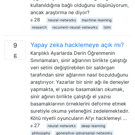
kullanıldığına bağlı olduğunu düşünüyorum,
ancak araştırma ne diyor?
28
neural-networks
machine-learning
research
recurrent-neural-networks
lstm
Yapay zeka hacklemeye açık mı?
9
Karşılıklı Ayarlarda Derin Öğrenmenin
Sınırlamaları, sinir ağlarının birlikte çalıştığı
veri setini değiştirebilen bir saldırgan
tarafından sinir ağlarının nasıl bozulduğunu
araştırıyor. Yazarlar bir sinir ağı ile deneyler
yapmakta, el yazısı basamakları okumak,
sinir ağının birlikte çalıştığı el yazısı
basamaklarının örneklerini deforme etmek
suretiyle okuma yeteneğini zedelemektedir.
Kötü niyetli oyuncuların AI’yı hacklemeyi …
27
neural-networks
deep-learning
philosophy
generative-adversarial-networks