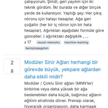
çalışıyorum. Şimdi, geri yayılım için iki
teknik gördüm. İlki burada ve diğer birçok
yerde de kullanılıyor. Yaptığı şey: Her çıkış
nöronu için hatayı hesaplar. Ağa geri
çoğaltır (her bir iç nöron için bir hata
hesaplar). Ağırlıkları aşağıdaki formüle göre
günceller: ( ağırlıktaki değişiklik , …
17
neural-networks
machine-learning
backpropagation
Modüler Sinir Ağları herhangi bir
2
görevde büyük, yekpare ağlardan
daha etkili midir?
Modüler / Çoklu Sinir ağları (MNN'ler)
birbirine veya daha yüksek bir ağa
beslenebilen daha küçük, bağımsız ağların
eğitimi etrafında döner. Prensip olarak,
hiyerarşik organizasyon, daha karmaşık