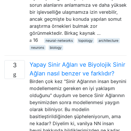
sorun alanlarını anlamamıza ve daha yüksek
bir işlevselliğe ulaşmamıza izin verebilir,
ancak geçmişte bu konuda yapılan somut
araştırma örnekleri bulmak zor
görünmektedir. Birkaç kaynak …
16
neural-networks
topology
architecture
neurons
biology
Yapay Sinir Ağları ve Biyolojik Sinir
3
Ağları nasıl benzer ve farklıdır?
Birden çok kez "Sinir Ağlarının insan beynini
modellememiz gereken en iyi yaklaşım
olduğunu" duydum ve bence Sinir Ağlarının
beynimizden sonra modellenmesi yaygın
olarak biliniyor. Bu modelin
basitleştirildiğinden şüpheleniyorum, ama
ne kadar? Diyelim ki, vanilya NN insan
beyni hakkında bildiklerimizden ne kadar