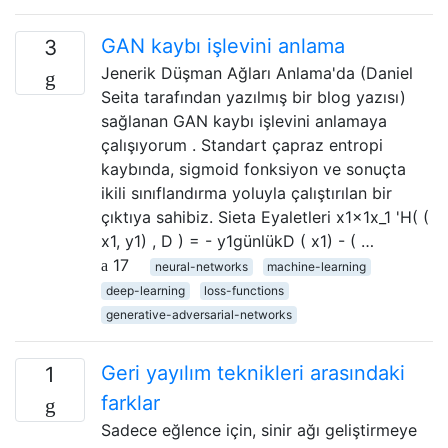
GAN kaybı işlevini anlama
3
Jenerik Düşman Ağları Anlama'da (Daniel
Seita tarafından yazılmış bir blog yazısı)
sağlanan GAN kaybı işlevini anlamaya
çalışıyorum . Standart çapraz entropi
kaybında, sigmoid fonksiyon ve sonuçta
ikili sınıflandırma yoluyla çalıştırılan bir
çıktıya sahibiz. Sieta Eyaletleri x1x1x_1 'H( (
x1, y1) , D ) = - y1günlükD ( x1) - ( …
17
neural-networks
machine-learning
deep-learning
loss-functions
generative-adversarial-networks
Geri yayılım teknikleri arasındaki
1
farklar
Sadece eğlence için, sinir ağı geliştirmeye