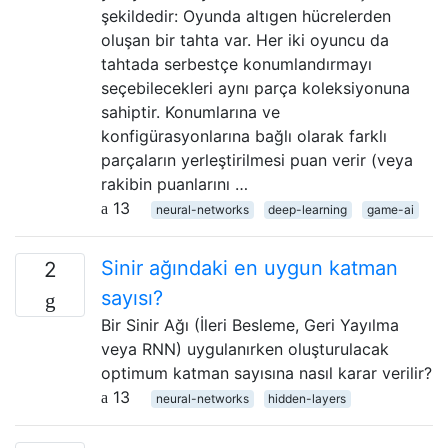
şekildedir: Oyunda altıgen hücrelerden
oluşan bir tahta var. Her iki oyuncu da
tahtada serbestçe konumlandırmayı
seçebilecekleri aynı parça koleksiyonuna
sahiptir. Konumlarına ve
konfigürasyonlarına bağlı olarak farklı
parçaların yerleştirilmesi puan verir (veya
rakibin puanlarını …
13
neural-networks
deep-learning
game-ai
Sinir ağındaki en uygun katman
2
sayısı?
Bir Sinir Ağı (İleri Besleme, Geri Yayılma
veya RNN) uygulanırken oluşturulacak
optimum katman sayısına nasıl karar verilir?
13
neural-networks
hidden-layers