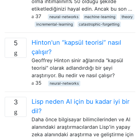
olma ihtimalinin% 50 olduğu şekilde
etiketlediğinizi hayal edin. Ancak bu son …
37
neural-networks
machine-learning
theory
incremental-learning
catastrophic-forgetting
Hinton'un “kapsül teorisi” nasıl
5
çalışır?
Geoffrey Hinton sinir ağlarında "kapsül
teorisi" olarak adlandırdığı bir şeyi
araştırıyor. Bu nedir ve nasıl çalışır?
35
neural-networks
Lisp neden AI için bu kadar iyi bir
3
dil?
Daha önce bilgisayar bilimcilerinden ve AI
alanındaki araştırmacılardan Lisp'in yapay
zeka alanındaki araştırma ve geliştirme için