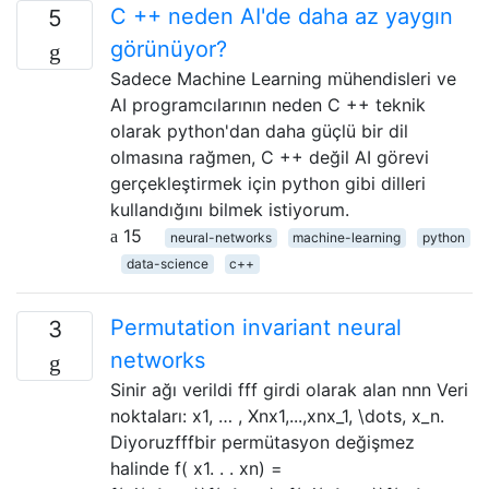
C ++ neden AI'de daha az yaygın
5
görünüyor?
Sadece Machine Learning mühendisleri ve
AI programcılarının neden C ++ teknik
olarak python'dan daha güçlü bir dil
olmasına rağmen, C ++ değil AI görevi
gerçekleştirmek için python gibi dilleri
kullandığını bilmek istiyorum.
15
neural-networks
machine-learning
python
data-science
c++
Permutation invariant neural
3
networks
Sinir ağı verildi fff girdi olarak alan nnn Veri
noktaları: x1, … , Xnx1,...,xnx_1, \dots, x_n.
Diyoruzfffbir permütasyon değişmez
halinde f( x1. . . xn) =