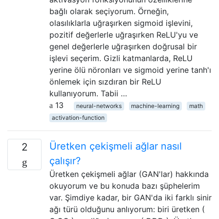
bağlı olarak seçiyorum. Örneğin,
olasılıklarla uğraşırken sigmoid işlevini,
pozitif değerlerle uğraşırken ReLU'yu ve
genel değerlerle uğraşırken doğrusal bir
işlevi seçerim. Gizli katmanlarda, ReLU
yerine ölü nöronları ve sigmoid yerine tanh'ı
önlemek için sızdıran bir ReLU
kullanıyorum. Tabii …
13
neural-networks
machine-learning
math
activation-function
Üretken çekişmeli ağlar nasıl
2
çalışır?
Üretken çekişmeli ağlar (GAN'lar) hakkında
okuyorum ve bu konuda bazı şüphelerim
var. Şimdiye kadar, bir GAN'da iki farklı sinir
ağı türü olduğunu anlıyorum: biri üretken (