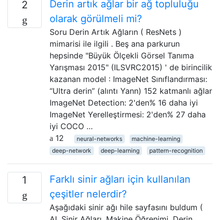
Derin artık ağlar bir ağ topluluğu
2
olarak görülmeli mi?
Soru Derin Artık Ağların ( ResNets )
mimarisi ile ilgili . Beş ana parkurun
hepsinde "Büyük Ölçekli Görsel Tanıma
Yarışması 2015" (ILSVRC2015) ' de birincilik
kazanan model : ImageNet Sınıflandırması:
“Ultra derin” (alıntı Yann) 152 katmanlı ağlar
ImageNet Detection: 2'den% 16 daha iyi
ImageNet Yerelleştirmesi: 2'den% 27 daha
iyi COCO …
12
neural-networks
machine-learning
deep-network
deep-learning
pattern-recognition
Farklı sinir ağları için kullanılan
1
çeşitler nelerdir?
Aşağıdaki sinir ağı hile sayfasını buldum (
AI, Sinir Ağları, Makine Öğrenimi, Derin