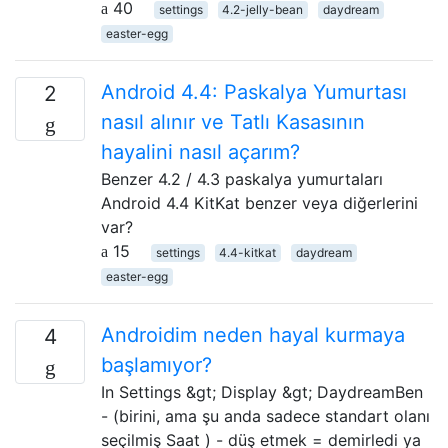
40
settings
4.2-jelly-bean
daydream
easter-egg
Android 4.4: Paskalya Yumurtası
2
nasıl alınır ve Tatlı Kasasının
hayalini nasıl açarım?
Benzer 4.2 / 4.3 paskalya yumurtaları
Android 4.4 KitKat benzer veya diğerlerini
var?
15
settings
4.4-kitkat
daydream
easter-egg
Androidim neden hayal kurmaya
4
başlamıyor?
In Settings &gt; Display &gt; DaydreamBen
- (birini, ama şu anda sadece standart olanı
seçilmiş Saat ) - düş etmek = demirledi ya