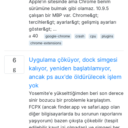
Apple'ın sitesinde ama Chrome benim
sürümüne bulmak gibi olamaz. 10.9.5
çalışan bir MBP var. Chrome&gt;
tercihler&gt; ayarlar&gt; gelişmiş ayarları
göster&gt; …
40
google-chrome
crash
cpu
plugins
chrome-extensions
Uygulama çöküyor, dock simgesi
6
kalıyor, yeniden başlatılamıyor,
ancak ps aux'de öldürülecek işlem
yok
Yosemite'e yükselttiğimden beri son derece
sinir bozucu bir problemle karşılaştım.
FCPX (ancak finder.app ve safari.app olan
diğer bilgisayarlarda bu sorunun raporlarını
yaşıyorum) bazen çıkışta çökebilir (tespit
edilebilir kayıt izi olmadan) ve simgesi her