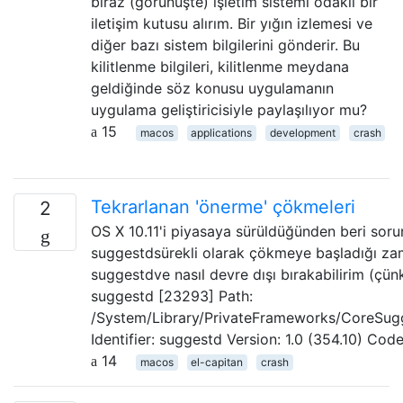
biraz (görünüşte) işletim sistemi odaklı bir
iletişim kutusu alırım. Bir yığın izlemesi ve
diğer bazı sistem bilgilerini gönderir. Bu
kilitlenme bilgileri, kilitlenme meydana
geldiğinde söz konusu uygulamanın
uygulama geliştiricisiyle paylaşılıyor mu?
15
macos
applications
development
crash
Tekrarlanan 'önerme' çökmeleri
2
OS X 10.11'i piyasaya sürüldüğünden beri soru
suggestdsürekli olarak çökmeye başladığı zam
suggestdve nasıl devre dışı bırakabilirim (çü
suggestd [23293] Path:
/System/Library/PrivateFrameworks/CoreSug
Identifier: suggestd Version: 1.0 (354.10) Co
14
macos
el-capitan
crash