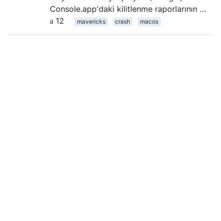
Console.app'daki kilitlenme raporlarının …
12
mavericks
crash
macos