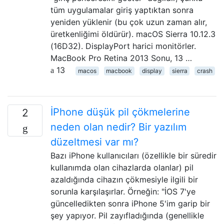
tüm uygulamalar giriş yaptıktan sonra
yeniden yüklenir (bu çok uzun zaman alır,
üretkenliğimi öldürür). macOS Sierra 10.12.3
(16D32). DisplayPort harici monitörler.
MacBook Pro Retina 2013 Sonu, 13 …
13
macos
macbook
display
sierra
crash
İPhone düşük pil çökmelerine
2
neden olan nedir? Bir yazılım
düzeltmesi var mı?
Bazı iPhone kullanıcıları (özellikle bir süredir
kullanımda olan cihazlarda olanlar) pil
azaldığında cihazın çökmesiyle ilgili bir
sorunla karşılaşırlar. Örneğin: "İOS 7'ye
güncelledikten sonra iPhone 5'im garip bir
şey yapıyor. Pil zayıfladığında (genellikle