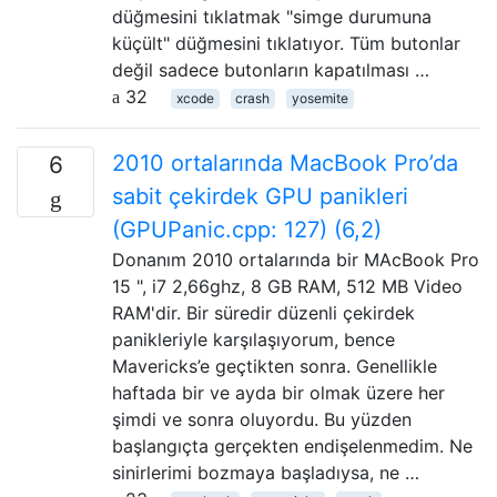
düğmesini tıklatmak "simge durumuna
küçült" düğmesini tıklatıyor. Tüm butonlar
değil sadece butonların kapatılması …
32
xcode
crash
yosemite
2010 ortalarında MacBook Pro’da
6
sabit çekirdek GPU panikleri
(GPUPanic.cpp: 127) (6,2)
Donanım 2010 ortalarında bir MAcBook Pro
15 ", i7 2,66ghz, 8 GB RAM, 512 MB Video
RAM'dir. Bir süredir düzenli çekirdek
panikleriyle karşılaşıyorum, bence
Mavericks’e geçtikten sonra. Genellikle
haftada bir ve ayda bir olmak üzere her
şimdi ve sonra oluyordu. Bu yüzden
başlangıçta gerçekten endişelenmedim. Ne
sinirlerimi bozmaya başladıysa, ne …