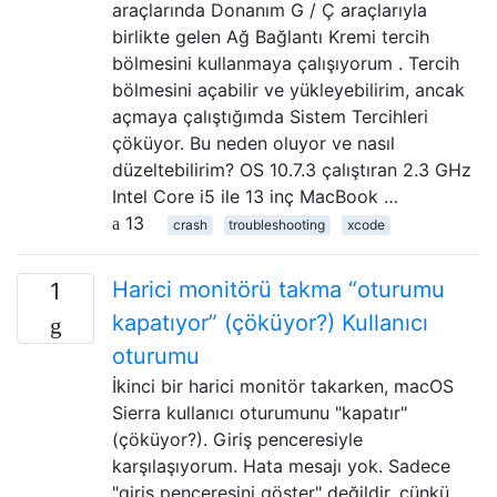
araçlarında Donanım G / Ç araçlarıyla
birlikte gelen Ağ Bağlantı Kremi tercih
bölmesini kullanmaya çalışıyorum . Tercih
bölmesini açabilir ve yükleyebilirim, ancak
açmaya çalıştığımda Sistem Tercihleri ​​
çöküyor. Bu neden oluyor ve nasıl
düzeltebilirim? OS 10.7.3 çalıştıran 2.3 GHz
Intel Core i5 ile 13 inç MacBook …
13
crash
troubleshooting
xcode
Harici monitörü takma “oturumu
1
kapatıyor” (çöküyor?) Kullanıcı
oturumu
İkinci bir harici monitör takarken, macOS
Sierra kullanıcı oturumunu "kapatır"
(çöküyor?). Giriş penceresiyle
karşılaşıyorum. Hata mesajı yok. Sadece
"giriş penceresini göster" değildir, çünkü