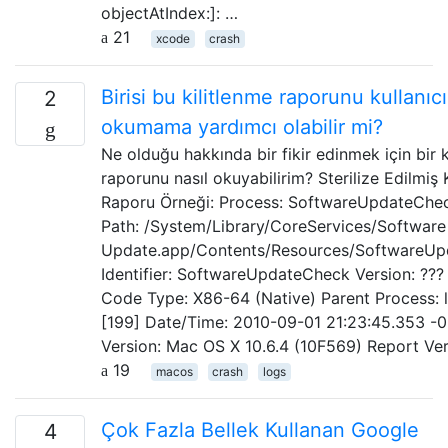
objectAtIndex:]: …
21
xcode
crash
Birisi bu kilitlenme raporunu kullanıcı
2
okumama yardımcı olabilir mi?
Ne olduğu hakkında bir fikir edinmek için bir k
raporunu nasıl okuyabilirim? Sterilize Edilmiş 
Raporu Örneği: Process: SoftwareUpdateChec
Path: /System/Library/CoreServices/Software
Update.app/Contents/Resources/SoftwareU
Identifier: SoftwareUpdateCheck Version: ??? 
Code Type: X86-64 (Native) Parent Process: 
[199] Date/Time: 2010-09-01 21:23:45.353 -
Version: Mac OS X 10.6.4 (10F569) Report Ver
19
macos
crash
logs
Çok Fazla Bellek Kullanan Google
4