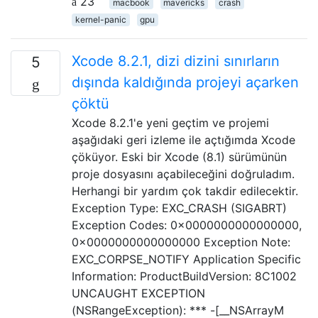
23
macbook
mavericks
crash
kernel-panic
gpu
Xcode 8.2.1, dizi dizini sınırların
5
dışında kaldığında projeyi açarken
çöktü
Xcode 8.2.1'e yeni geçtim ve projemi
aşağıdaki geri izleme ile açtığımda Xcode
çöküyor. Eski bir Xcode (8.1) sürümünün
proje dosyasını açabileceğini doğruladım.
Herhangi bir yardım çok takdir edilecektir.
Exception Type: EXC_CRASH (SIGABRT)
Exception Codes: 0x0000000000000000,
0x0000000000000000 Exception Note:
EXC_CORPSE_NOTIFY Application Specific
Information: ProductBuildVersion: 8C1002
UNCAUGHT EXCEPTION
(NSRangeException): *** -[__NSArrayM